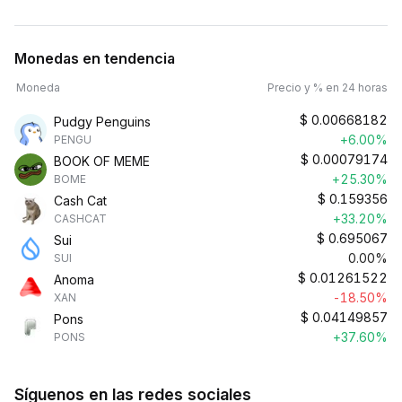
Monedas en tendencia
Moneda
Precio y % en 24 horas
$
0.00668182
Pudgy Penguins
+6.00%
PENGU
$
0.00079174
BOOK OF MEME
+25.30%
BOME
$
0.159356
Cash Cat
+33.20%
CASHCAT
$
0.695067
Sui
0.00%
SUI
$
0.01261522
Anoma
-18.50%
XAN
$
0.04149857
Pons
+37.60%
PONS
Síguenos en las redes sociales