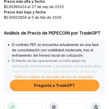
Precio más alto y fecha
$0.00390424 el 27 de sep de 2025
Precio más bajo y fecha
$0.00002856 el 5 de feb de 2026
Análisis de Precio de PEPECOIN por TradeGPT
El contrato PEP se encuentra actualmente en una fase
de consolidación con volatilidad moderada, tras el
enfriamiento del frenesí inicial de cotización
.
El interés en las operaciones a corto plazo ha
disminuido notablemente y el soporte principal se sitúa
entre 135 y 137 dólares, beneficiándose del impulso
de las acciones estadounidenses y el sector
Echa un vistazo al mercado de hoy en segundos
tecnológico para formar un rango de soporte en la
Pregunta a TradeGPT
parte baja
.
Factores de riesgo macroeconómicos (publicación de
datos de empleo y fluctuaciones en los precios del
petróleo) incrementan la cautela en el mercado; si el
soporte de 137
.