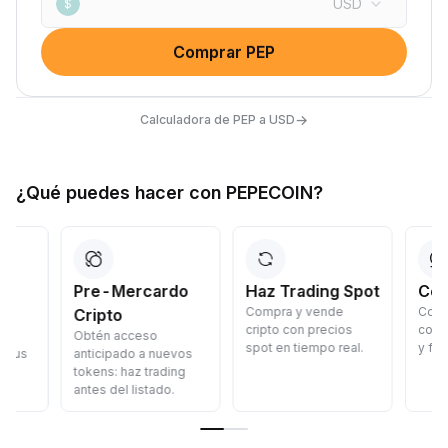
USD
$
Comprar PEP
→
Calculadora de PEP a USD
¿Qué puedes hacer con PEPECOIN?
Pre-Mercardo
Haz Trading Spot
Convertir
Compra y vende
Convierte cr
Cripto
cripto con precios
coste: rápid
Obtén acceso
spot en tiempo real.
y fácil.
anticipado a nuevos
tokens: haz trading
antes del listado.