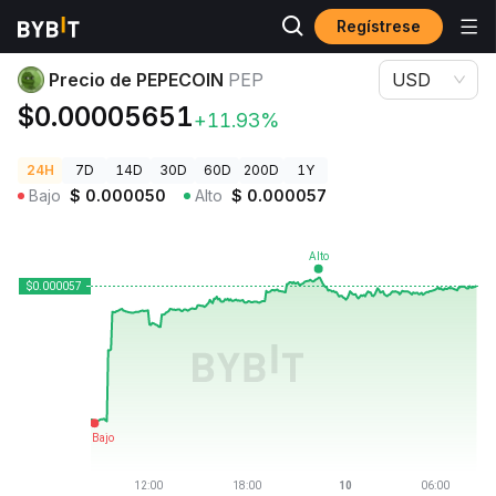
Regístrese
Precios de Criptomonedas
Precio de PEPECOIN PEP
Precio de PEPECOIN
PEP
USD
$0.00005651
+11.93%
24H
7D
14D
30D
60D
200D
1Y
Bajo
$
0.000050
Alto
$
0.000057