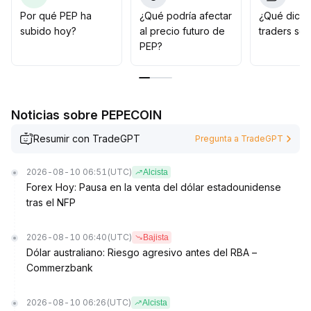
30 dólares se pierde, existe riesgo de una corrección
Por qué PEP ha
¿Qué podría afectar
¿Qué dicen
adicional
.
subido hoy?
al precio futuro de
traders so
Se recomienda vigilar el soporte relevante de 135
PEP?
dólares para el corto plazo, mantener una postura
cautelosamente alcista y estar preparados para
posibles impactos negativos derivados de variables
macroeconómicas inesperadas
.
Noticias sobre PEPECOIN
Resumir con TradeGPT
Pregunta a TradeGPT
2026-08-10 06:51
(UTC)
Alcista
Forex Hoy: Pausa en la venta del dólar estadounidense
tras el NFP
2026-08-10 06:40
(UTC)
Bajista
Dólar australiano: Riesgo agresivo antes del RBA –
Commerzbank
2026-08-10 06:26
(UTC)
Alcista