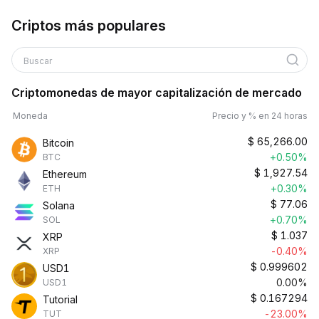
Criptos más populares
Buscar
Criptomonedas de mayor capitalización de mercado
Moneda
Precio y % en 24 horas
$
65,266.00
Bitcoin
+0.50%
BTC
$
1,927.54
Ethereum
+0.30%
ETH
$
77.06
Solana
+0.70%
SOL
$
1.037
XRP
-0.40%
XRP
$
0.999602
USD1
0.00%
USD1
$
0.167294
Tutorial
-23.00%
TUT