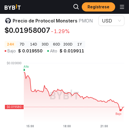
Regístrese
Precios de Criptomonedas
Precio de Protocol Monsters PMON
Precio de Protocol Monsters
PMON
USD
$0.01958007
-1.29%
24H
7D
14D
30D
60D
200D
1Y
Bajo
$
0.019550
Alto
$
0.019911