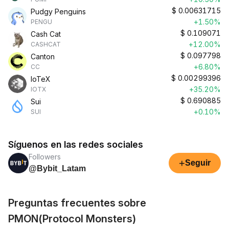
$
0.00631715
Pudgy Penguins
+1.50%
PENGU
$
0.109071
Cash Cat
+12.00%
CASHCAT
$
0.097798
Canton
+6.80%
CC
$
0.00299396
IoTeX
+35.20%
IOTX
$
0.690885
Sui
+0.10%
SUI
Síguenos en las redes sociales
Followers
+
Seguir
@Bybit_Latam
Preguntas frecuentes sobre
PMON(Protocol Monsters)