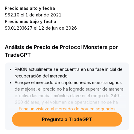
Precio más alto y fecha
$62.10 el 1 de abr de 2021
Precio más bajo y fecha
$0.01233627 el 12 de jun de 2026
Análisis de Precio de Protocol Monsters por
TradeGPT
PMON actualmente se encuentra en una fase inicial de
recuperación del mercado
.
Aunque el mercado de criptomonedas muestra signos
de mejoría, el precio no ha logrado superar de manera
efectiva las medias móviles clave ni el rango de 240–
260 dólares, y el volumen de operaciones no se ha
incrementado
Echa un vistazo al mercado de hoy en segundos
.
El riesgo de perseguir precios altos en el corto plazo
Pregunta a TradeGPT
es considerable
.
En un contexto de alta segmentación de la liquidez, la