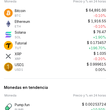
Moneda
Precio y % en 24 horas
$
64,891.00
Bitcoin
-0.10%
BTC
$
1,916.55
Ethereum
-0.10%
ETH
$
76.47
Solana
+1.90%
SOL
$
0.173457
Tutorial
+196.70%
TUT
$
1.035
XRP
-0.20%
XRP
$
0.999615
USD1
0.00%
USD1
Monedas en tendencia
Moneda
Precio y % en 24 horas
$
0.00253724
Pump.fun
+10.50%
PUMP