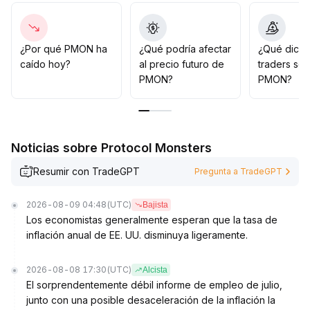
mayoría de las operaciones de PMON se concentran
en contratos centrales, con poca profundidad de
negociación a corto plazo y precios susceptibles a
grandes órdenes
.
¿Por qué PMON ha
¿Qué podría afectar
¿Qué dicen
Sin embargo, si mejoran los fundamentos y se
caído hoy?
al precio futuro de
traders so
desarrollan nuevos avances en el ecosistema, existe
PMON?
PMON?
espacio para una reevaluación de su valor a mediano y
largo plazo
.
Recomendación estratégica: adoptar una postura
cautelosa en el corto plazo, esperar a que el precio se
Noticias sobre Protocol Monsters
establezca por encima de los 260 dólares junto con un
aumento en el volumen antes de posicionarse
.
Resumir con TradeGPT
Pregunta a TradeGPT
A largo plazo, monitorear la concentración de liquidez y
el progreso de los fundamentos del proyecto, buscar
2026-08-09 04:48
(UTC)
Bajista
oportunidades de compra en caídas y evitar los riesgos
Los economistas generalmente esperan que la tasa de
de volatilidad extrema en el corto plazo
.
inflación anual de EE. UU. disminuya ligeramente.
2026-08-08 17:30
(UTC)
Alcista
El sorprendentemente débil informe de empleo de julio,
junto con una posible desaceleración de la inflación la