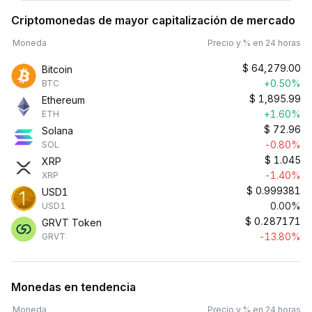
Criptomonedas de mayor capitalización de mercado
Moneda
Precio y % en 24 horas
$
64,279.00
Bitcoin
+0.50%
BTC
$
1,895.99
Ethereum
+1.60%
ETH
$
72.96
Solana
-0.80%
SOL
$
1.045
XRP
-1.40%
XRP
$
0.999381
USD1
0.00%
USD1
$
0.287171
GRVT Token
-13.80%
GRVT
Monedas en tendencia
Moneda
Precio y % en 24 horas