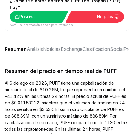
¿Cómo te sientes acerca de Puff The Dragon (PUFF)
hoy?
Positiva
Negativa
Nota: La información es solo para referencia.
Resumen
Análisis
Noticias
Exchange
Clasificación
Social
Preg
Resumen del precio en tiempo real de PUFF
Al 6 de ago de 2026, PUFF tiene una capitalización de
mercado total de $10.25M, lo que representa un cambio del
-41.42% en las últimas 24 horas. El precio actual de PUFF es
de $0.01153212, mientras que el volumen de trading en 24
horas se sitúa en $3.53K. El suministro circulante de PUFF es
de 888.89M, con un suministro máximo de 888.89M. Por
capitalización de mercado, PUFF ocupa el puesto 1130 entre
todas las criptomonedas. En las últimas 24 horas, PUFF