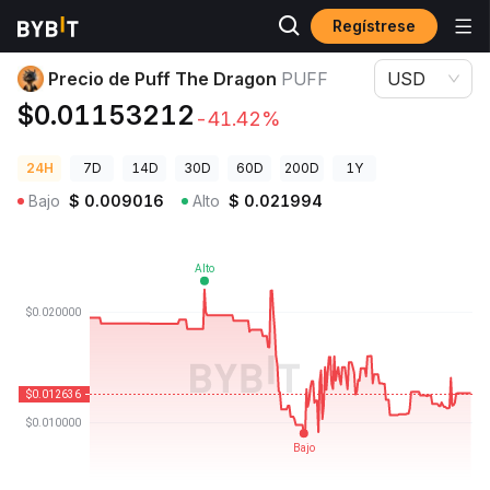
Regístrese
Precios de Criptomonedas
Precio de Puff The Dragon PUFF
Precio de Puff The Dragon
PUFF
USD
$0.01153212
-41.42%
24H
7D
14D
30D
60D
200D
1Y
Bajo
$
0.009016
Alto
$
0.021994