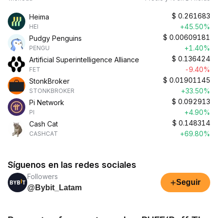
$
0.261683
Heima
+45.50%
HEI
$
0.00609181
Pudgy Penguins
+1.40%
PENGU
$
0.136424
Artificial Superintelligence Alliance
-9.40%
FET
$
0.01901145
StonkBroker
+33.50%
STONKBROKER
$
0.092913
Pi Network
+4.90%
PI
$
0.148314
Cash Cat
+69.80%
CASHCAT
Síguenos en las redes sociales
Followers
+
Seguir
@Bybit_Latam