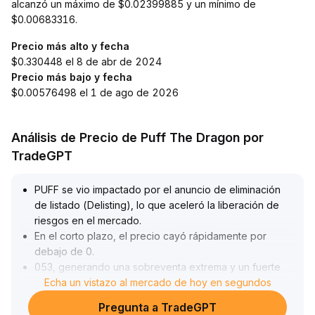
alcanzó un máximo de $0.02399885 y un mínimo de
$0.00683316.
Precio más alto y fecha
$0.330448 el 8 de abr de 2024
Precio más bajo y fecha
$0.00576498 el 1 de ago de 2026
Análisis de Precio de Puff The Dragon por
TradeGPT
PUFF se vio impactado por el anuncio de eliminación
de listado (Delisting), lo que aceleró la liberación de
riesgos en el mercado
.
En el corto plazo, el precio cayó rápidamente por
debajo de 0
.
053, generando una sobreventa extrema y un fuerte
aumento en el volumen de operaciones, mientras que
Echa un vistazo al mercado de hoy en segundos
la estructura de trading se deterioró visiblemente
.
Pregunta a TradeGPT
El rebote técnico enfrenta limitaciones en el rango de 0
.