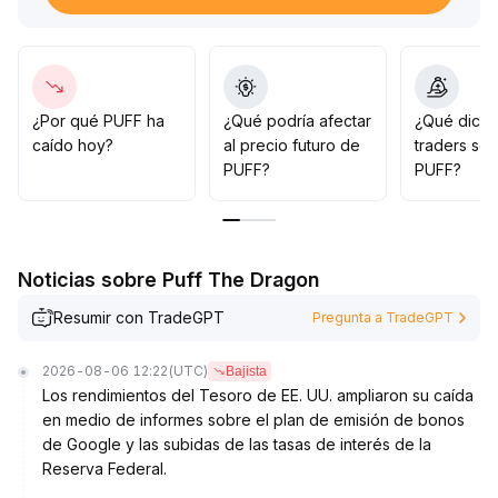
065-0
.
070, permaneciendo incapaz de revertir la presión
vendedora predominante
.
Juicio central: A medida que los principales pares de
trading en exchanges están por terminar, aumentan los
¿Por qué PUFF ha
¿Qué podría afectar
¿Qué dicen
riesgos de agotamiento de liquidez y obstáculos para
caído hoy?
al precio futuro de
traders so
el descubrimiento de valor
.
PUFF?
PUFF?
Sin nuevos participantes fuera del intercambio o
mecanismos de circulación, el precio podría
permanecer bajo por un largo tiempo
.
Sugerencia: Controle estrictamente la posición, siga de
Noticias sobre Puff The Dragon
cerca los siguientes arreglos de liquidez y la
disposición de los compradores a tomar la contraparte,
Resumir con TradeGPT
Pregunta a TradeGPT
evite comprar precipitadamente y enfatice la
prevención de riesgos y el mecanismo de salida
2026-08-06 12:22
(UTC)
Bajista
dinámica
.
Los rendimientos del Tesoro de EE. UU. ampliaron su caída
en medio de informes sobre el plan de emisión de bonos
de Google y las subidas de las tasas de interés de la
Reserva Federal.