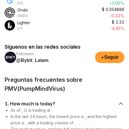
+3.00%
SUI
$
0.354888
Ondo
-0.20%
ONDO
$
2.32
Lighter
-4.30%
LIT
Síguenos en las redes sociales
Followers
+
Seguir
@Bybit_Latam
Preguntas frecuentes sobre
PMV(PumpMindVirus)
1. How much is today?
As of , () is trading at .
In the last 24 hours, the lowest price is , and the highest
price is , with a trading volume of .