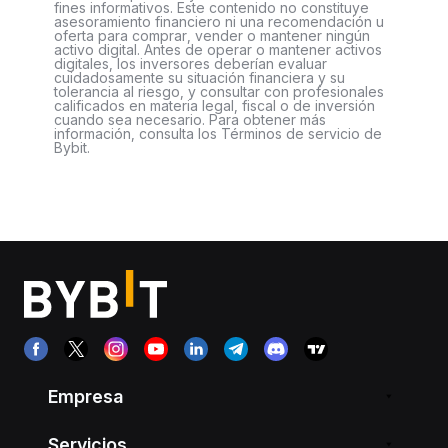
fines informativos. Este contenido no constituye
asesoramiento financiero ni una recomendación u
oferta para comprar, vender o mantener ningún
activo digital. Antes de operar o mantener activos
digitales, los inversores deberían evaluar
cuidadosamente su situación financiera y su
tolerancia al riesgo, y consultar con profesionales
calificados en materia legal, fiscal o de inversión
cuando sea necesario. Para obtener más
información, consulta los Términos de servicio de
Bybit.
Empresa
Servicios