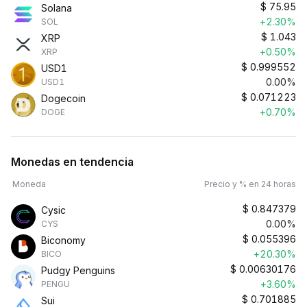
$
75.95
Solana
+2.30%
SOL
$
1.043
XRP
+0.50%
XRP
$
0.999552
USD1
0.00%
USD1
$
0.071223
Dogecoin
+0.70%
DOGE
Monedas en tendencia
Moneda
Precio y % en 24 horas
$
0.847379
Cysic
0.00%
CYS
$
0.055396
Biconomy
+20.30%
BICO
$
0.00630176
Pudgy Penguins
+3.60%
PENGU
$
0.701885
Sui