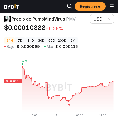
Regístrese
Precios de Criptomonedas
Precio de PumpMindVirus PMV
Precio de PumpMindVirus
PMV
USD
$0.00010888
-6.28%
24H
7D
14D
30D
60D
200D
1Y
Bajo
$
0.000099
Alto
$
0.000116