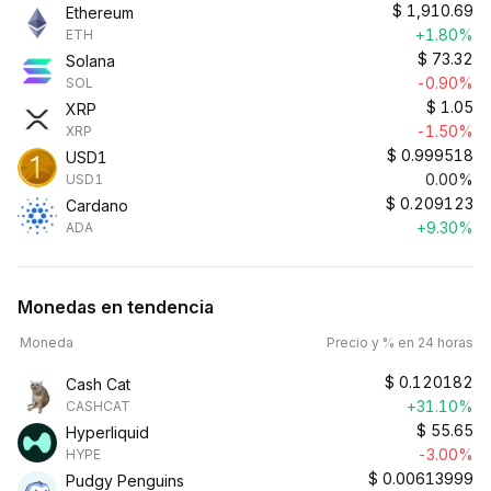
$
1,910.69
Ethereum
+1.80%
ETH
$
73.32
Solana
-0.90%
SOL
$
1.05
XRP
-1.50%
XRP
$
0.999518
USD1
0.00%
USD1
$
0.209123
Cardano
+9.30%
ADA
Monedas en tendencia
Moneda
Precio y % en 24 horas
$
0.120182
Cash Cat
+31.10%
CASHCAT
$
55.65
Hyperliquid
-3.00%
HYPE
$
0.00613999
Pudgy Penguins