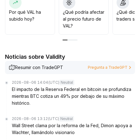
rebote, pero no es recomendable apostar
anticipadamente por una tendencia a mediano o largo
Por qué VAL ha
¿Qué podría afectar
¿Qué dicen
plazo; es mejor esperar con paciencia a que el
subido hoy?
al precio futuro de
traders so
volumen aumente y las señales de catalizadores
VAL?
fundamentales sean claras
.
Noticias sobre Validity
Resumir con TradeGPT
Pregunta a TradeGPT
2026-08-06 14:04
(UTC)
Neutral
El impacto de la Reserva Federal en bitcoin se profundiza
mientras BTC cotiza un 49% por debajo de su máximo
histórico.
2026-08-06 13:12
(UTC)
Neutral
Wall Street clama por la reforma de la Fed, Dimon apoya a
Wachter, llamándolo visionario