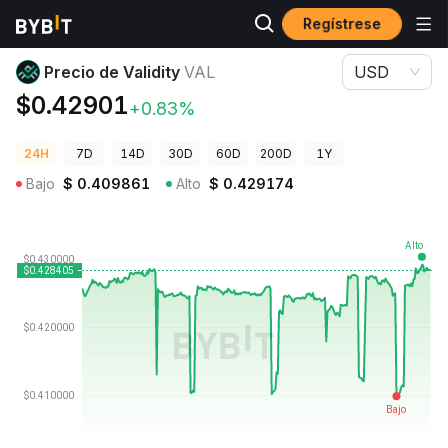
Regístrese
Precios de Criptomonedas
Precio de Validity VAL
Precio de Validity
VAL
USD
$0.42901
+0.83%
24H
7D
14D
30D
60D
200D
1Y
Bajo
$
0.409861
Alto
$
0.429174