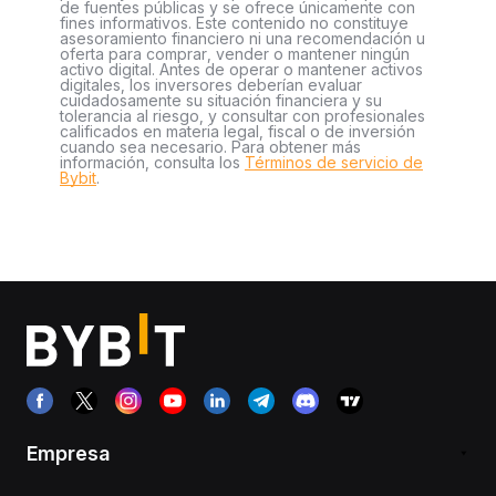
de fuentes públicas y se ofrece únicamente con
fines informativos. Este contenido no constituye
asesoramiento financiero ni una recomendación u
oferta para comprar, vender o mantener ningún
activo digital. Antes de operar o mantener activos
digitales, los inversores deberían evaluar
cuidadosamente su situación financiera y su
tolerancia al riesgo, y consultar con profesionales
calificados en materia legal, fiscal o de inversión
cuando sea necesario. Para obtener más
información, consulta los
Términos de servicio de
Bybit
.
Empresa