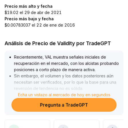
Precio más alto y fecha
$19.02 el 29 de abr de 2021
Precio más bajo y fecha
$0.00783037 el 22 de ene de 2016
Análisis de Precio de Validity por TradeGPT
Recientemente, VAL muestra señales iniciales de
recuperación en el mercado, con los alcistas probando
posiciones a corto plazo de manera activa
.
Sin embargo, el volumen y los datos posteriores aún
necesitan ser verificados, por lo que la base para una
reversión de tendencia no es sólida
.
Se recomienda a los inversores prestar atención al
Echa un vistazo al mercado de hoy en segundos
soporte del rango actual (valor de referencia XX
.
Pregunta a TradeGPT
XX) y a la resistencia (valor de referencia XX
.
XX), evitando el riesgo de perseguir precios
impulsados por la emoción
.
A corto plazo, se puede participar ligeramente en el