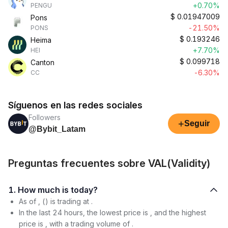
+0.70%
PENGU
$
0.01947009
Pons
-21.50%
PONS
$
0.193246
Heima
+7.70%
HEI
$
0.099718
Canton
-6.30%
CC
Síguenos en las redes sociales
Followers
+
Seguir
@Bybit_Latam
Preguntas frecuentes sobre VAL(Validity)
1. How much is today?
As of , () is trading at .
In the last 24 hours, the lowest price is , and the highest
price is , with a trading volume of .