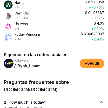
$
0.276058
Heima
+76.76%
HEI
$
0.106187
Cash Cat
+20.07%
CASHCAT
$
4.05
Uniswap
+5.69%
UNI
$
0.00623007
Pudgy Penguins
+2.93%
PENGU
Síguenos en las redes sociales
Followers
+
Seguir
@Bybit_Latam
Preguntas frecuentes sobre
ROOMCON(ROOMCON)
1. How much is today?
As of , () is trading at .