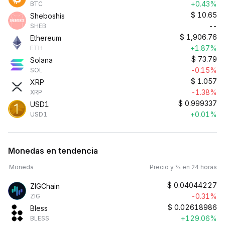
+0.43%
BTC
$
10.65
Sheboshis
--
SHEB
$
1,906.76
Ethereum
+1.87%
ETH
$
73.79
Solana
-0.15%
SOL
$
1.057
XRP
-1.38%
XRP
$
0.999337
USD1
+0.01%
USD1
Monedas en tendencia
Moneda
Precio y % en 24 horas
$
0.04044227
ZIGChain
-0.31%
ZIG
$
0.02618986
Bless
+129.06%
BLESS