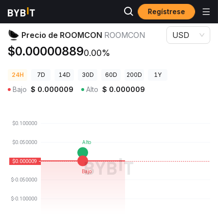
Regístrese
Precios de Criptomonedas
Precio de ROOMCON ROOMCON
Precio de ROOMCON
ROOMCON
USD
$0.00000889
0.00%
24H
7D
14D
30D
60D
200D
1Y
Bajo
$
0.000009
Alto
$
0.000009