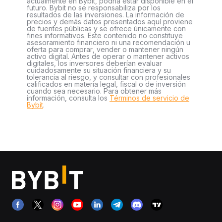
actualmente en Bybit, podría estar disponible en el
futuro. Bybit no se responsabiliza por los
resultados de las inversiones. La información de
precios y demás datos presentados aquí proviene
de fuentes públicas y se ofrece únicamente con
fines informativos. Este contenido no constituye
asesoramiento financiero ni una recomendación u
oferta para comprar, vender o mantener ningún
activo digital. Antes de operar o mantener activos
digitales, los inversores deberían evaluar
cuidadosamente su situación financiera y su
tolerancia al riesgo, y consultar con profesionales
calificados en materia legal, fiscal o de inversión
cuando sea necesario. Para obtener más
información, consulta los
Términos de servicio de
Bybit
.