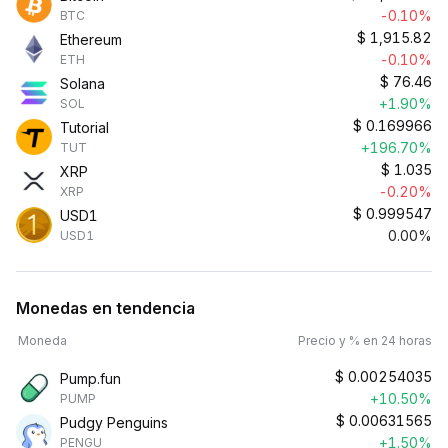
-0.10%
BTC
$
1,915.82
Ethereum
-0.10%
ETH
$
76.46
Solana
+1.90%
SOL
$
0.169966
Tutorial
+196.70%
TUT
$
1.035
XRP
-0.20%
XRP
$
0.999547
USD1
0.00%
USD1
Monedas en tendencia
Moneda
Precio y % en 24 horas
$
0.00254035
Pump.fun
+10.50%
PUMP
$
0.00631565
Pudgy Penguins
+1.50%
PENGU