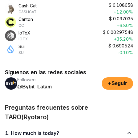
$
0.108658
Cash Cat
+12.00%
CASHCAT
$
0.097035
Canton
+6.80%
CC
$
0.00297548
IoTeX
+35.20%
IOTX
$
0.690524
Sui
+0.10%
SUI
Síguenos en las redes sociales
Followers
+
Seguir
@Bybit_Latam
Preguntas frecuentes sobre
TARO(Ryotaro)
1. How much is today?