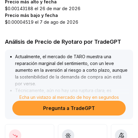
Precio más alto y fecha
$0.00143188 el 26 de mar de 2026
Precio más bajo y fecha
$0.00004519 el 7 de ago de 2026
Análisis de Precio de Ryotaro por TradeGPT
Actualmente, el mercado de TARO muestra una
reparación marginal del sentimiento, con un leve
aumento en la aversión al riesgo a corto plazo, aunque
la sostenibilidad de la demanda de compra aún está
por verse
.
Técnicamente, aún no hay una ruptura clara; es
necesario observar si el precio y el volumen pueden
Echa un vistazo al mercado de hoy en segundos
aumentar de manera sincronizada en el futuro
.
Pregunta a TradeGPT
Solo si se rompe y mantiene eficazmente las principales
medias móviles se podrá confirmar una tendencia
alcista
.
En cuanto a la estrategia, a corto plazo se recomienda
operar dentro de un rango combinado con stops