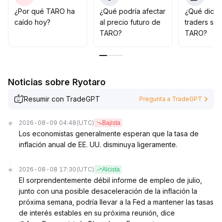
dinámicos; a mediano y largo plazo, es mejor esperar a
¿Por qué TARO ha
¿Qué podría afectar
¿Qué dicen
que la tecnología y el sentimiento confirmen una
caído hoy?
al precio futuro de
traders so
resonancia antes de aumentar la posición, priorizando
TARO?
TARO?
el control del riesgo de retroceso causado por la
volatilidad repetida del mercado
.
Noticias sobre Ryotaro
Resumir con TradeGPT
Pregunta a TradeGPT
2026-08-09 04:48
(UTC)
Bajista
Los economistas generalmente esperan que la tasa de
inflación anual de EE. UU. disminuya ligeramente.
2026-08-08 17:30
(UTC)
Alcista
El sorprendentemente débil informe de empleo de julio,
junto con una posible desaceleración de la inflación la
próxima semana, podría llevar a la Fed a mantener las tasas
de interés estables en su próxima reunión, dice