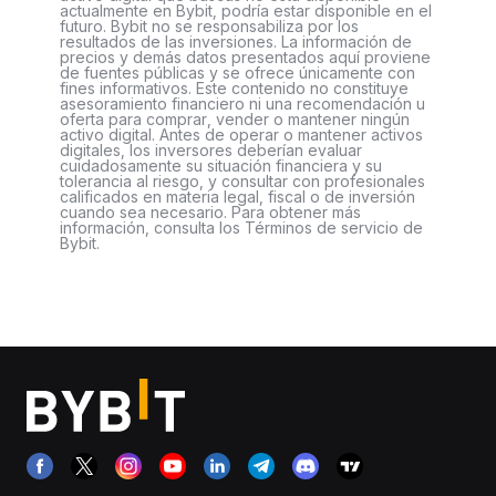
actualmente en Bybit, podría estar disponible en el
futuro. Bybit no se responsabiliza por los
resultados de las inversiones. La información de
precios y demás datos presentados aquí proviene
de fuentes públicas y se ofrece únicamente con
fines informativos. Este contenido no constituye
asesoramiento financiero ni una recomendación u
oferta para comprar, vender o mantener ningún
activo digital. Antes de operar o mantener activos
digitales, los inversores deberían evaluar
cuidadosamente su situación financiera y su
tolerancia al riesgo, y consultar con profesionales
calificados en materia legal, fiscal o de inversión
cuando sea necesario. Para obtener más
información, consulta los Términos de servicio de
Bybit.