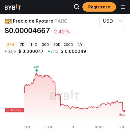
Regístrese
Precios de Criptomonedas
Precio de Ryotaro TARO
Precio de Ryotaro
TARO
USD
$0.00004667
-2.42%
24H
7D
14D
30D
60D
200D
1Y
Bajo
$
0.000047
Alto
$
0.000049