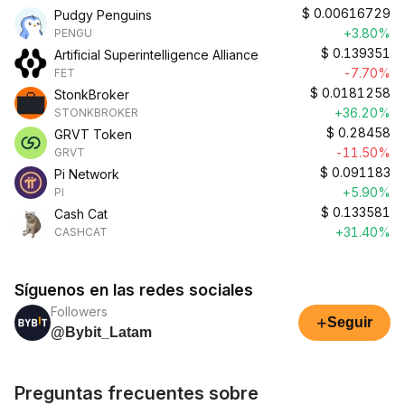
$
0.00616729
Pudgy Penguins
+3.80%
PENGU
$
0.139351
Artificial Superintelligence Alliance
-7.70%
FET
$
0.0181258
StonkBroker
+36.20%
STONKBROKER
$
0.28458
GRVT Token
-11.50%
GRVT
$
0.091183
Pi Network
+5.90%
PI
$
0.133581
Cash Cat
+31.40%
CASHCAT
Síguenos en las redes sociales
Followers
+
Seguir
@Bybit_Latam
Preguntas frecuentes sobre