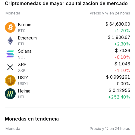
Criptomonedas de mayor capitalización de mercado
Moneda
Precio y % en 24 horas
$
64,630.00
Bitcoin
+1.20%
BTC
$
1,906.67
Ethereum
+2.30%
ETH
$
73.36
Solana
-0.10%
SOL
$
1.046
XRP
-1.10%
XRP
$
0.999291
USD1
0.00%
USD1
$
0.42955
Heima
+252.40%
HEI
Monedas en tendencia
Moneda
Precio y % en 24 horas