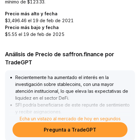
mínimo de $123.33.
Precio más alto y fecha
$3,496.46 el 19 de feb de 2021
Precio más bajo y fecha
$5.55 el 19 de feb de 2025
Análisis de Precio de saffron.finance por
TradeGPT
Recientemente ha aumentado el interés en la
investigación sobre stablecoins, con una mayor
atención institucional, lo que eleva las expectativas de
liquidez en el sector DeFi
.
SFI podría beneficiarse de este repunte de sentimiento
y recibir asignaciones
.
El sector conceptual de stablecoins en las acciones A
Echa un vistazo al mercado de hoy en segundos
está activo y la rotación de fondos podría abrir una
Pregunta a TradeGPT
ventana de volatilidad para SFI
.
Actualmente, el precio de SFI oscila dentro de un