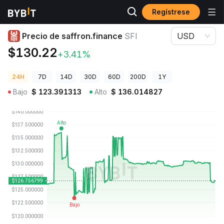
Regístrese
Precios de Criptomonedas
Precio de saffron.finance SFI
Precio de saffron.finance
SFI
USD
$130.22
+3.41%
24H
7D
14D
30D
60D
200D
1Y
Bajo
$
123.391313
Alto
$
136.014827