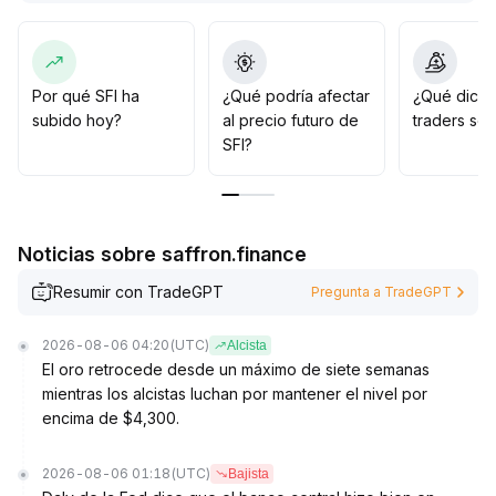
rango, con volatilidad en reducción
.
La clave será si la investigación sobre stablecoins o
buenas noticias pueden provocar una ruptura al alza;
de lo contrario, existe el riesgo de volver a probar el
Por qué SFI ha
¿Qué podría afectar
¿Qué dicen
soporte inferior
.
subido hoy?
al precio futuro de
traders sob
Se recomienda prestar atención a posibles
SFI?
catalizadores, hacer una planificación prudente y
esperar señales claras
.
Noticias sobre saffron.finance
Resumir con TradeGPT
Pregunta a TradeGPT
2026-08-06 04:20
(UTC)
Alcista
El oro retrocede desde un máximo de siete semanas
mientras los alcistas luchan por mantener el nivel por
encima de $4,300.
2026-08-06 01:18
(UTC)
Bajista