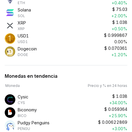
+0.40%
ETH
$
75.03
Solana
+2.00%
SOL
$
1.038
XRP
+0.50%
XRP
$
0.999867
USD1
0.00%
USD1
$
0.070361
Dogecoin
+1.20%
DOGE
Monedas en tendencia
Moneda
Precio y % en 24 horas
$
1.038
Cysic
+34.00%
CYS
$
0.059364
Biconomy
+25.90%
BICO
$
0.00622869
Pudgy Penguins
+3.00%
PENGU