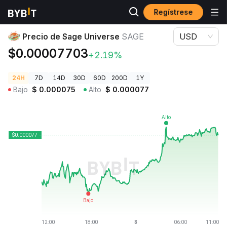
Regístrese
Precios de Criptomonedas
Precio de Sage Universe SAGE
Precio de Sage Universe
SAGE
USD
$0.00007703
+2.19%
24H
7D
14D
30D
60D
200D
1Y
Bajo
$
0.000075
Alto
$
0.000077