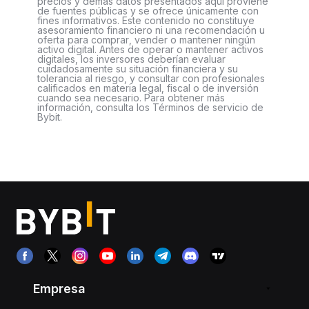
precios y demás datos presentados aquí proviene
de fuentes públicas y se ofrece únicamente con
fines informativos. Este contenido no constituye
asesoramiento financiero ni una recomendación u
oferta para comprar, vender o mantener ningún
activo digital. Antes de operar o mantener activos
digitales, los inversores deberían evaluar
cuidadosamente su situación financiera y su
tolerancia al riesgo, y consultar con profesionales
calificados en materia legal, fiscal o de inversión
cuando sea necesario. Para obtener más
información, consulta los Términos de servicio de
Bybit.
Empresa