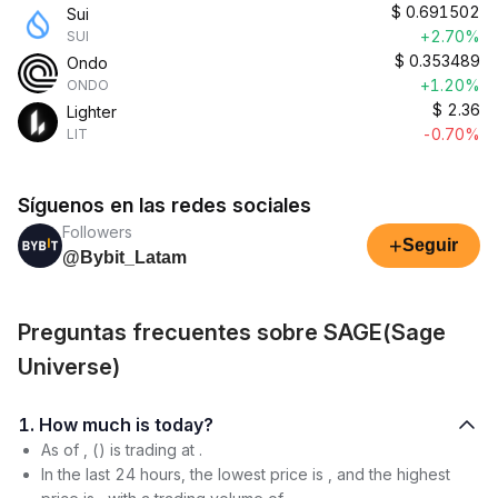
$
0.691502
Sui
+2.70%
SUI
$
0.353489
Ondo
+1.20%
ONDO
$
2.36
Lighter
-0.70%
LIT
Síguenos en las redes sociales
Followers
+
Seguir
@Bybit_Latam
Preguntas frecuentes sobre SAGE(Sage
Universe)
1. How much is today?
As of , () is trading at .
In the last 24 hours, the lowest price is , and the highest