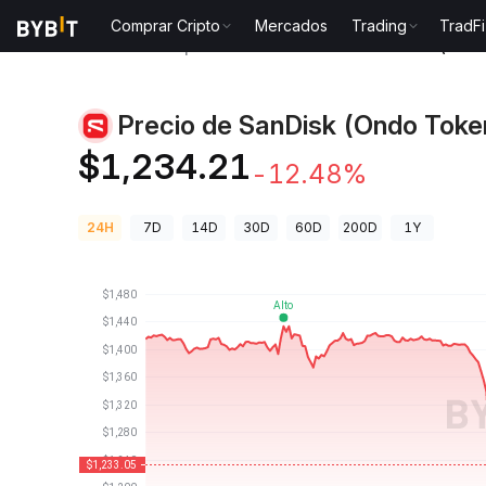
Comprar Cripto
Mercados
Trading
TradFi
Precios de Criptomonedas
Precio de SanDisk (Ond
Precio de SanDisk (Ondo Toke
$1,234.21
-12.48%
24H
7D
14D
30D
60D
200D
1Y