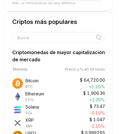
Nota: La información es solo para referencia.
Criptos más populares
Buscar
Criptomonedas de mayor capitalización
de mercado
Moneda
Precio y % en 24 horas
$
64,720.00
Bitcoin
+1.20%
BTC
$
1,906.36
Ethereum
+2.30%
ETH
$
73.47
Solana
-0.10%
SOL
$
1.047
XRP
-1.10%
XRP
$
0.999265
USD1