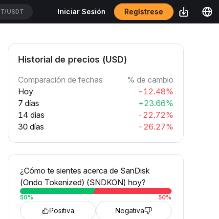
Regístrese
Iniciar Sesión
T/USDT
Historial de precios (USD)
Comparación de fechas
% de cambio
Hoy
-12.48%
7 días
+23.66%
14 días
-22.72%
30 días
-26.27%
¿Cómo te sientes acerca de SanDisk
(Ondo Tokenized) (SNDKON) hoy?
50
%
50
%
Positiva
Negativa