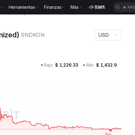
Herramientas
Finanzas
Más
🔥
XAU
o Tokenized) SNDKON
nized)
SNDKON
USD
Bajo
$
1,226.33
Alto
$
1,432.9