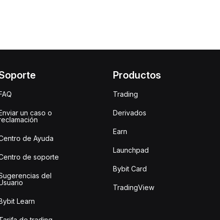
Soporte
Productos
FAQ
Trading
Enviar un caso o
Derivados
reclamación
Earn
Centro de Ayuda
Launchpad
Centro de soporte
Bybit Card
Sugerencias del
Usuario
TradingView
Bybit Learn
Tarifa de trading