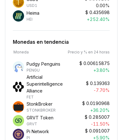
0.00%
USD1
$
0.435698
Heima
+252.40%
HEI
Monedas en tendencia
Moneda
Precio y % en 24 horas
$
0.00615875
Pudgy Penguins
+3.80%
PENGU
Artificial
$
0.139363
Superintelligence
-7.70%
Alliance
FET
$
0.0190968
StonkBroker
+36.20%
STONKBROKER
$
0.285007
GRVT Token
-11.50%
GRVT
$
0.091007
Pi Network
+5.90%
PI