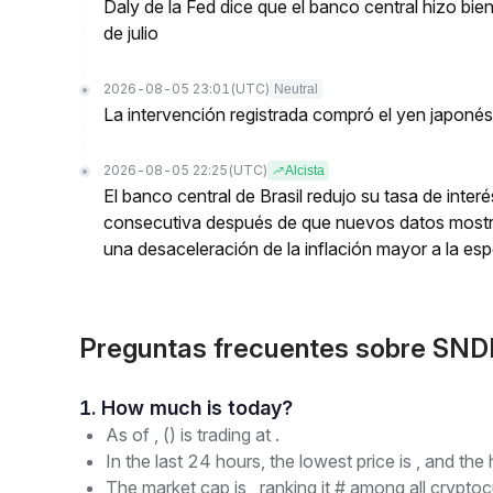
Daly de la Fed dice que el banco central hizo bien
de julio
2026-08-05 23:01
(UTC)
Neutral
La intervención registrada compró el yen japoné
2026-08-05 22:25
(UTC)
Alcista
El banco central de Brasil redujo su tasa de inte
consecutiva después de que nuevos datos mostr
una desaceleración de la inflación mayor a la es
Preguntas frecuentes sobre SND
1. How much is today?
As of , () is trading at .
In the last 24 hours, the lowest price is , and the 
The market cap is , ranking it # among all cryptoc