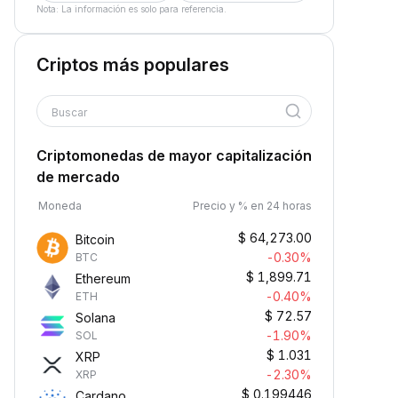
Nota: La información es solo para referencia.
Criptos más populares
Buscar
Criptomonedas de mayor capitalización
de mercado
Moneda
Precio y % en 24 horas
$
64,273.00
Bitcoin
-0.30%
BTC
$
1,899.71
Ethereum
-0.40%
ETH
$
72.57
Solana
-1.90%
SOL
$
1.031
XRP
-2.30%
XRP
$
0.199446
Cardano