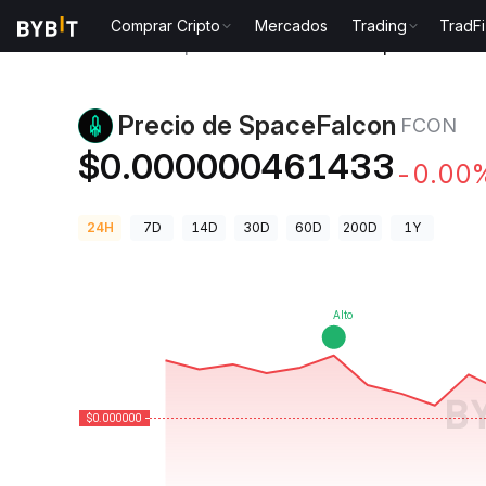
Comprar Cripto
Mercados
Trading
TradFi
Precios de Criptomonedas
Precio de SpaceFalcon
Precio de SpaceFalcon
FCON
$0.000000461433
-0.00
24H
7D
14D
30D
60D
200D
1Y