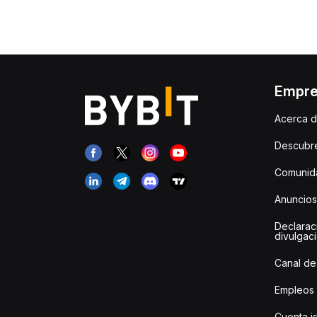
Empr
Acerca d
Descubr
Comunida
Anuncios
Declarac
divulgac
Canal de
Empleos
Cuenta i