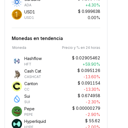
+4.30%
ADA
$
0.999638
USD1
0.00%
USD1
Monedas en tendencia
Moneda
Precio y % en 24 horas
$
0.02905462
Hashflow
+59.90%
HFT
$
0.095126
Cash Cat
-13.60%
CASHCAT
$
0.091154
Canton
-13.30%
CC
$
0.674958
Sui
-2.30%
SUI
$
0.00000279
Pepe
-2.90%
PEPE
$
55.62
Hyperliquid
-2.00%
HYPE