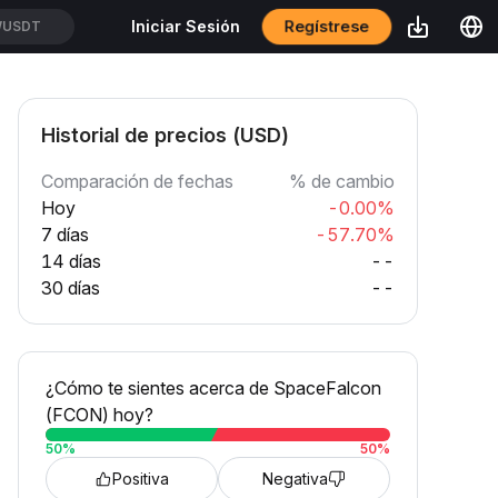
Regístrese
Iniciar Sesión
WUSDT
Historial de precios (USD)
Comparación de fechas
% de cambio
Hoy
-0.00%
7 días
-57.70%
14 días
--
30 días
--
¿Cómo te sientes acerca de SpaceFalcon
(FCON) hoy?
50
%
50
%
Positiva
Negativa