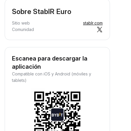
Sobre StablR Euro
Sitio web
stablr.com
Comunidad
Escanea para descargar la
aplicación
Compatible con iOS y Android (móviles y
tablets)
Convertir
Gana ingresos pasivos
onvierte criptos sin coste: rápido,
Gana recompensas pasivas:
eguro y fácil.
deposita tus fondos y observa
cómo crecen.