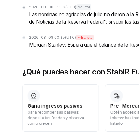
2026-08-08 01:39
(UTC)
Neutral
Las nóminas no agrícolas de julio no dieron a la
de Noticias de la Reserva Federal": si subir las t
2026-08-08 00:25
(UTC)
Bajista
Morgan Stanley: Espera que el balance de la Res
¿Qué puedes hacer con StablR E
Gana ingresos pasivos
Pre-Mercar
pido,
Gana recompensas pasivas:
Obtén acceso a
deposita tus fondos y observa
tokens: haz tra
cómo crecen.
listado.