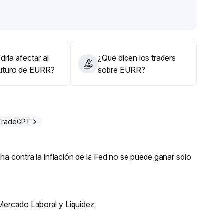
alcistas y ruptura con aumento de volumen se debe
 construir posiciones de forma gradual y gestionar el
 rupturas
.
ría afectar al
¿Qué dicen los traders
futuro de EURR?
sobre EURR?
 TradeGPT
a contra la inflación de la Fed no se puede ganar solo
Mercado Laboral y Liquidez