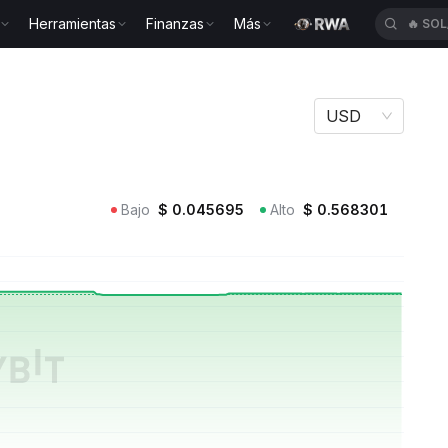
Herramientas
Finanzas
Más
🔥
SOL
URR
USD
Bajo
$
0.045695
Alto
$
0.568301