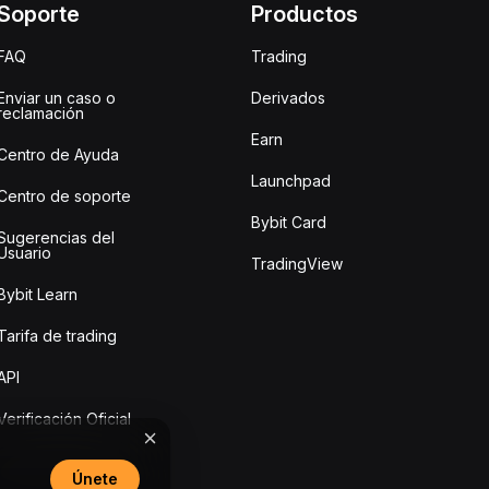
Soporte
Productos
FAQ
Trading
Enviar un caso o
Derivados
reclamación
Earn
Centro de Ayuda
Launchpad
Centro de soporte
Bybit Card
Sugerencias del
Usuario
TradingView
Bybit Learn
Tarifa de trading
API
Verificación Oficial
Únete