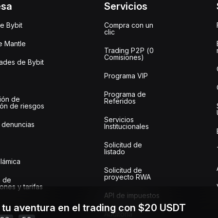
esa
Servicios
e Bybit
Compra con un
clic
e Mantle
Trading P2P (0
Comisiones)
des de Bybit
Programa VIP
Programa de
ión de
Referidos
ión de riesgos
Servicios
 denuncias
Institucionales
Solicitud de
listado
slámica
Solicitud de
proyecto RWA
 de
ones y tarifas
API de impuestos
a tu aventura en el trading con $20 USDT
Auditoría