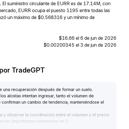
9. El suministro circulante de EURR es de 17.14M, con
 mercado, EURR ocupa el puesto 1195 entre todas las
anzó un máximo de $0.568316 y un mínimo de
$16.66 el 6 de jun de 2026
$0.00200345 el 3 de jun de 2026
o por TradeGPT
 de una recuperación después de formar un suelo
.
s alcistas intentan ingresar, tanto el volumen de
o confirman un cambio de tendencia, manteniéndose el
a y observar la coordinación entre el volumen y el precio
dación (importantes resistencias en 1
.