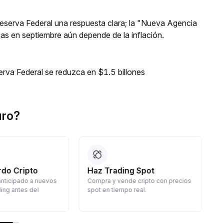
 Reserva Federal una respuesta clara; la "Nueva Agencia
asas en septiembre aún depende de la inflación.
erva Federal se reduzca en $1.5 billones
uro?
do Cripto
Haz Trading Spot
nticipado a nuevos
Compra y vende cripto con precios
C
ding antes del
spot en tiempo real.
s