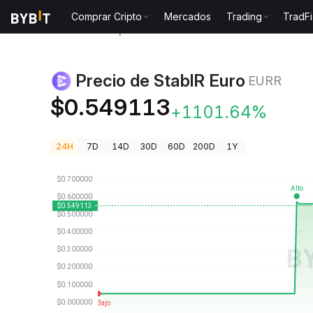
Comprar Cripto
Mercados
Trading
TradFi
Precios de Criptomonedas
Precio de StablR Euro E
Precio de StablR Euro
EURR
$0.549113
+1101.64%
24H
7D
14D
30D
60D
200D
1Y