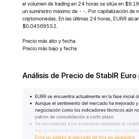
el volumen de trading en 24 horas se sitúa en $9.1
un suministro máximo de --. Por capitalización de
criptomonedas. En las últimas 24 horas, EURR alc
$0.04569552.
Precio más alto y fecha
Precio más bajo y fecha
Análisis de Precio de StablR Eur
EURR se encuentra actualmente en la fase inicial
Aunque el sentimiento del mercado ha mejorado y lo
negociación como los indicadores técnicos aún n
patrón de consolidación a corto plazo
.
Se recomienda a los inversores mantener la cautel
tras la ruptura de los rangos recientes de consoli
Echa un vistazo al mercado de hoy en segundos
1430 y soportes en 1
.