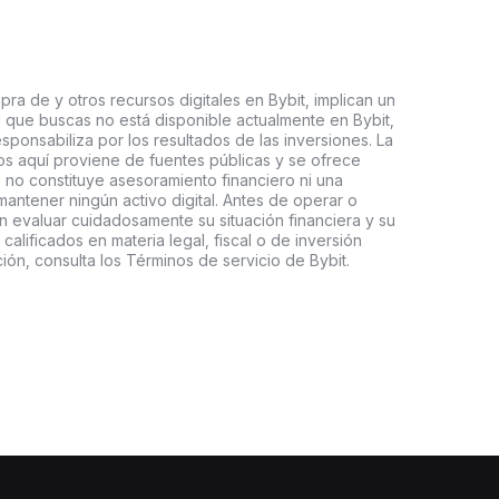
ra de y otros recursos digitales en Bybit, implican un
tal que buscas no está disponible actualmente en Bybit,
esponsabiliza por los resultados de las inversiones. La
s aquí proviene de fuentes públicas y se ofrece
 no constituye asesoramiento financiero ni una
ntener ningún activo digital. Antes de operar o
an evaluar cuidadosamente su situación financiera y su
 calificados en materia legal, fiscal o de inversión
ón, consulta los Términos de servicio de Bybit.