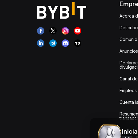
Empr
Acerca d
Descubr
Comunida
Anuncios
Declarac
divulgac
Canal de
Empleos
Cuenta i
Resumen
transacci
Inici