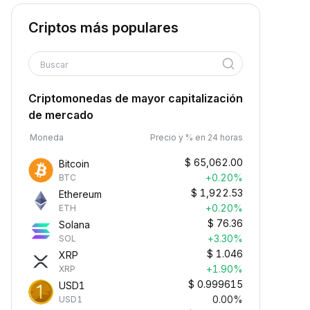
Criptos más populares
Buscar
Criptomonedas de mayor capitalización
de mercado
Moneda
Precio y % en 24 horas
$
65,062.00
Bitcoin
+0.20%
BTC
$
1,922.53
Ethereum
+0.20%
ETH
$
76.36
Solana
+3.30%
SOL
$
1.046
XRP
+1.90%
XRP
$
0.999615
USD1
0.00%
USD1