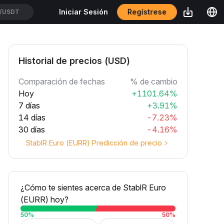
Regístrese
Iniciar Sesión
/USDT
Historial de precios (USD)
Comparación de fechas
% de cambio
Hoy
+1101.64%
7 días
+3.91%
14 días
-7.23%
30 días
-4.16%
StablR Euro (EURR) Predicción de precio
¿Cómo te sientes acerca de StablR Euro
(EURR) hoy?
50
%
50
%