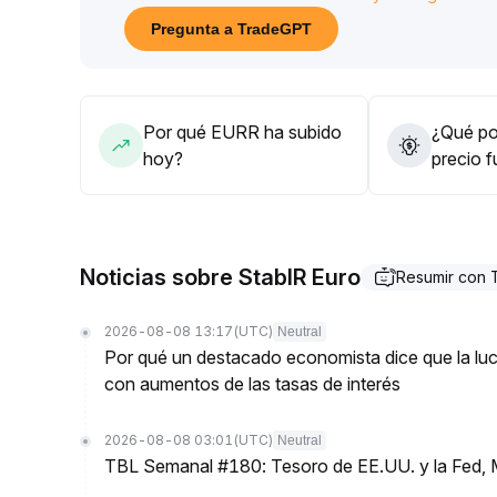
1280)
.
Pregunta a TradeGPT
Solo tras una clara formación de medias móviles 
incrementar la posición, mientras tanto, se sugiere
riesgo dinámicamente para evitar caídas por falsas
Por qué EURR ha subido
¿Qué pod
hoy?
precio 
Noticias sobre StablR Euro
Resumir con
2026-08-08 13:17
(UTC)
Neutral
Por qué un destacado economista dice que la luch
con aumentos de las tasas de interés
2026-08-08 03:01
(UTC)
Neutral
TBL Semanal #180: Tesoro de EE.UU. y la Fed, 