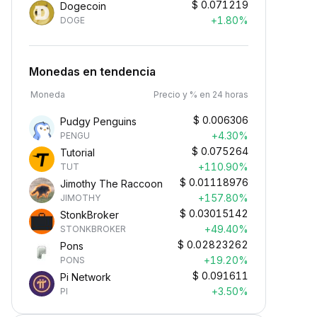
$
0.071219
Dogecoin
+1.80%
DOGE
Monedas en tendencia
Moneda
Precio y % en 24 horas
$
0.006306
Pudgy Penguins
+4.30%
PENGU
$
0.075264
Tutorial
+110.90%
TUT
$
0.01118976
Jimothy The Raccoon
+157.80%
JIMOTHY
$
0.03015142
StonkBroker
+49.40%
STONKBROKER
$
0.02823262
Pons
+19.20%
PONS
$
0.091611
Pi Network
+3.50%
PI