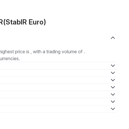
R(StablR Euro)
highest price is , with a trading volume of .
urrencies.