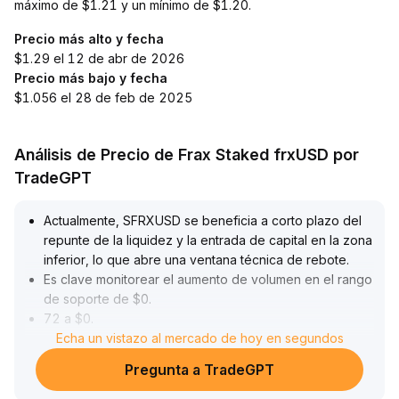
máximo de $1.21 y un mínimo de $1.20.
Precio más alto y fecha
$1.29 el 12 de abr de 2026
Precio más bajo y fecha
$1.056 el 28 de feb de 2025
Análisis de Precio de Frax Staked frxUSD por
TradeGPT
Actualmente, SFRXUSD se beneficia a corto plazo del
repunte de la liquidez y la entrada de capital en la zona
inferior, lo que abre una ventana técnica de rebote
.
Es clave monitorear el aumento de volumen en el rango
de soporte de $0
.
72 a $0
.
76
Echa un vistazo al mercado de hoy en segundos
.
Sin embargo, desde el ciclo macroeconómico y los
Pregunta a TradeGPT
indicadores de actividad de mercado, los
fundamentales a largo plazo siguen bajo presión: el