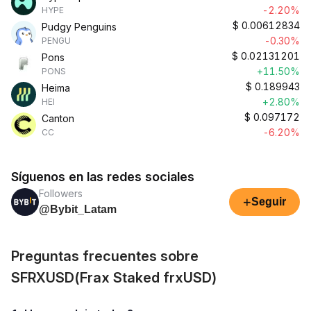
-2.20%
HYPE
$
0.00612834
Pudgy Penguins
-0.30%
PENGU
$
0.02131201
Pons
+11.50%
PONS
$
0.189943
Heima
+2.80%
HEI
$
0.097172
Canton
-6.20%
CC
Síguenos en las redes sociales
Followers
+
Seguir
@Bybit_Latam
Preguntas frecuentes sobre
SFRXUSD(Frax Staked frxUSD)