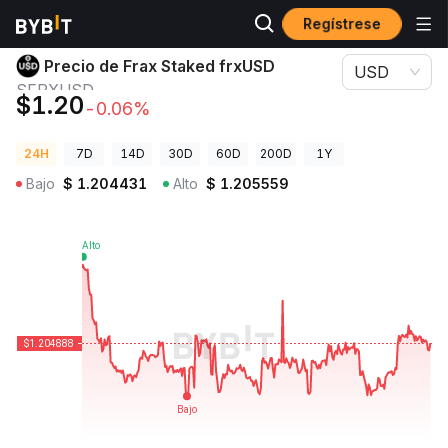
Regístrese
Precios de Criptomonedas
Precio de Frax Staked frxUSD SFRXUSD
Precio de Frax Staked frxUSD
USD
SFRXUSD
$1.20
-0.06%
24H
7D
14D
30D
60D
200D
1Y
Bajo
$
1.204431
Alto
$
1.205559