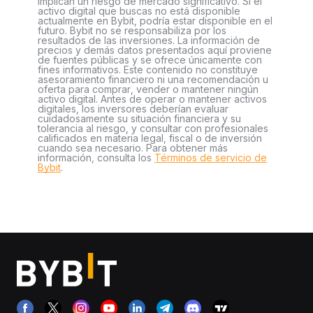
implican un riesgo de mercado significativo. Si el
activo digital que buscas no está disponible
actualmente en Bybit, podría estar disponible en el
futuro. Bybit no se responsabiliza por los
resultados de las inversiones. La información de
precios y demás datos presentados aquí proviene
de fuentes públicas y se ofrece únicamente con
fines informativos. Este contenido no constituye
asesoramiento financiero ni una recomendación u
oferta para comprar, vender o mantener ningún
activo digital. Antes de operar o mantener activos
digitales, los inversores deberían evaluar
cuidadosamente su situación financiera y su
tolerancia al riesgo, y consultar con profesionales
calificados en materia legal, fiscal o de inversión
cuando sea necesario. Para obtener más
información, consulta los
Términos de servicio de
Bybit
.