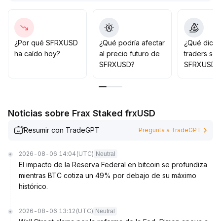
volumen de operaciones y las comisiones permanecen
en mínimos, faltando impulso alcista
.
Se recomienda a los inversores aprovechar rebotes a
corto plazo, pero mantener posiciones ligeras y tomar
¿Por qué SFRXUSD
¿Qué podría afectar
¿Qué dicen
beneficios con claridad; en el largo plazo, la estrategia
ha caído hoy?
al precio futuro de
traders so
debe ser cautelosa y esperar señales de mejora
SFRXUSD?
SFRXUSD?
fundamental
.
Noticias sobre Frax Staked frxUSD
Resumir con TradeGPT
Pregunta a TradeGPT
2026-08-06 14:04
(UTC)
Neutral
El impacto de la Reserva Federal en bitcoin se profundiza
mientras BTC cotiza un 49% por debajo de su máximo
histórico.
2026-08-06 13:12
(UTC)
Neutral