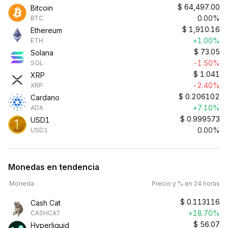
$
64,497.00
Bitcoin
0.00%
BTC
$
1,910.16
Ethereum
+1.00%
ETH
$
73.05
Solana
-1.50%
SOL
$
1.041
XRP
-2.40%
XRP
$
0.206102
Cardano
+7.10%
ADA
$
0.999573
USD1
0.00%
USD1
Monedas en tendencia
Moneda
Precio y % en 24 horas
$
0.113116
Cash Cat
+18.70%
CASHCAT
$
56.07
Hyperliquid