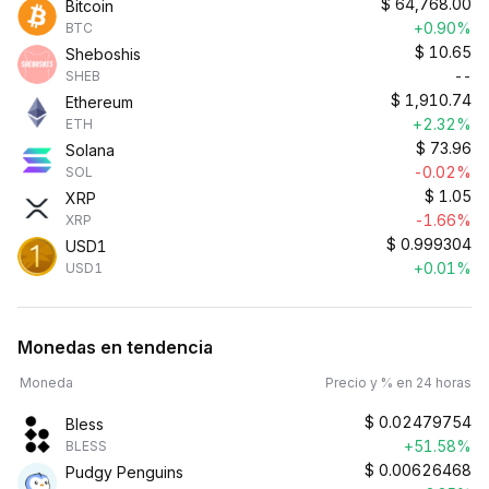
$
64,768.00
Bitcoin
+0.90%
BTC
$
10.65
Sheboshis
--
SHEB
$
1,910.74
Ethereum
+2.32%
ETH
$
73.96
Solana
-0.02%
SOL
$
1.05
XRP
-1.66%
XRP
$
0.999304
USD1
+0.01%
USD1
Monedas en tendencia
Moneda
Precio y % en 24 horas
$
0.02479754
Bless
+51.58%
BLESS
$
0.00626468
Pudgy Penguins