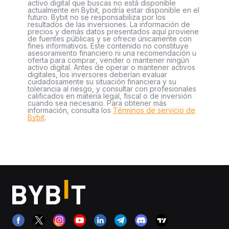
activo digital que buscas no está disponible
actualmente en Bybit, podría estar disponible en el
futuro. Bybit no se responsabiliza por los
resultados de las inversiones. La información de
precios y demás datos presentados aquí proviene
de fuentes públicas y se ofrece únicamente con
fines informativos. Este contenido no constituye
asesoramiento financiero ni una recomendación u
oferta para comprar, vender o mantener ningún
activo digital. Antes de operar o mantener activos
digitales, los inversores deberían evaluar
cuidadosamente su situación financiera y su
tolerancia al riesgo, y consultar con profesionales
calificados en materia legal, fiscal o de inversión
cuando sea necesario. Para obtener más
información, consulta los
Términos de servicio de
Bybit
.