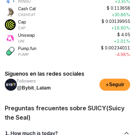
+3.35%
PENGU
$
0.113658
Cash Cat
+30.86%
CASHCAT
$
0.03139955
Cap
+16.90%
CAP
$
4.05
Uniswap
+2.01%
UNI
$
0.00234011
Pump.fun
-4.98%
PUMP
Síguenos en las redes sociales
Followers
+
Seguir
@Bybit_Latam
Preguntas frecuentes sobre SUICY(Suicy
the Seal)
1. How much is today?