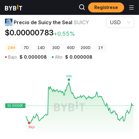
Regístrese
Precios de Criptomonedas
Precio de Suicy the Seal SUICY
Precio de Suicy the Seal
SUICY
USD
$0.00000783
+0.55%
24H
7D
14D
30D
60D
200D
1Y
Bajo
$
0.000008
Alto
$
0.000008