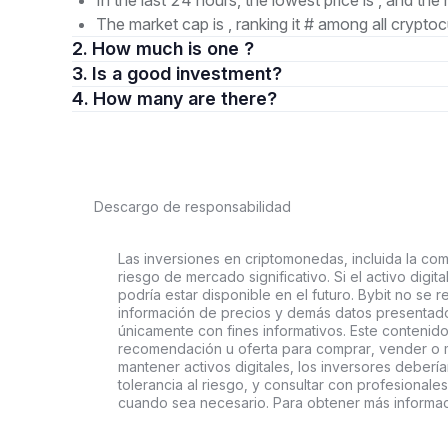
In the last 24 hours, the lowest price is , and the 
The market cap is , ranking it # among all cryptoc
2. How much is one ?
3. Is a good investment?
4. How many are there?
Descargo de responsabilidad
Las inversiones en criptomonedas, incluida la comp
riesgo de mercado significativo. Si el activo digi
podría estar disponible en el futuro. Bybit no se r
información de precios y demás datos presentado
únicamente con fines informativos. Este contenido
recomendación u oferta para comprar, vender o ma
mantener activos digitales, los inversores deberí
tolerancia al riesgo, y consultar con profesionales
cuando sea necesario. Para obtener más informaci