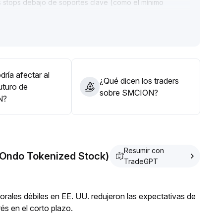
tos stops debajo de soportes clave (como el mínimo
erar que el número de direcciones con saldo y la
ara confirmar la señal de reversión de tendencia
.
ría afectar al
¿Qué dicen los traders
uturo de
sobre SMCION?
N?
Resumir con
(Ondo Tokenized Stock)
TradeGPT
orales débiles en EE. UU. redujeron las expectativas de
és en el corto plazo.