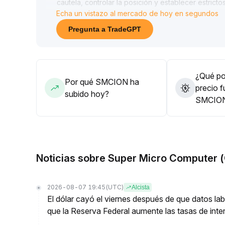
cautela, controlar la posición y establecer estric
Echa un vistazo al mercado de hoy en segundos
reciente)
.
La perspectiva a medio y largo plazo requiere esp
Pregunta a TradeGPT
actividad del mercado aumenten simultáneamente p
¿Qué pod
Por qué SMCION ha
precio f
subido hoy?
SMCIO
Noticias sobre Super Micro Computer 
2026-08-07 19:45
(UTC)
Alcista
El dólar cayó el viernes después de que datos lab
que la Reserva Federal aumente las tasas de inter