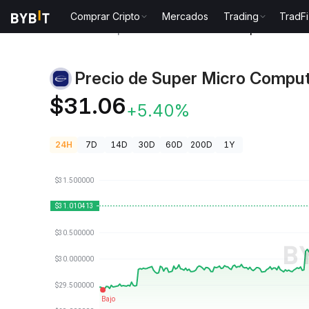
Comprar Cripto
Mercados
Trading
TradFi
Precios de Criptomonedas
Precio de Super Micro 
Precio de Super Micro Comput
SMCION
$31.06
+5.40%
24H
7D
14D
30D
60D
200D
1Y