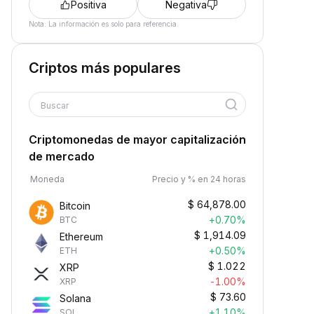
Positiva
Negativa
Nota: La información es solo para referencia.
Criptos más populares
Buscar
Criptomonedas de mayor capitalización
de mercado
Moneda
Precio y % en 24 horas
$
64,878.00
Bitcoin
+0.70%
BTC
$
1,914.09
Ethereum
+0.50%
ETH
$
1.022
XRP
-1.00%
XRP
$
73.60
Solana
+1.10%
SOL