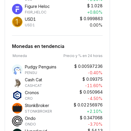
$
1.028
Figure Heloc
+0.80%
FIGR_HELOC
$
0.999863
USD1
0.00%
USD1
Monedas en tendencia
Moneda
Precio y % en 24 horas
$
0.00597236
Pudgy Penguins
-0.40%
PENGU
$
0.09375
Cash Cat
-11.60%
CASHCAT
$
0.050964
Cronos
-4.50%
CRO
$
0.02256976
StonkBroker
+2.10%
STONKBROKER
$
0.347068
Ondo
-3.70%
ONDO
$
54.13