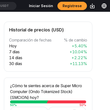
Regístrese
Iniciar Sesión
OUSDT
Historial de precios (USD)
Comparación de fechas
% de cambio
Hoy
+5.40%
7 días
+10.04%
14 días
+2.22%
30 días
+11.13%
¿Cómo te sientes acerca de Super Micro
Computer (Ondo Tokenized Stock)
(SMCION) hoy?
50
%
50
%