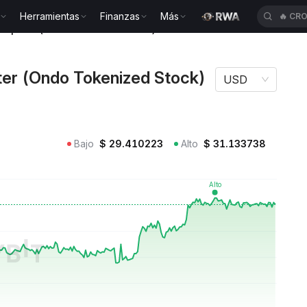
Herramientas
Finanzas
Más
🔥
CR
Computer (Ondo Tokenized Stock) SMCION
er (Ondo Tokenized Stock)
USD
Bajo
$
29.410223
Alto
$
31.133738