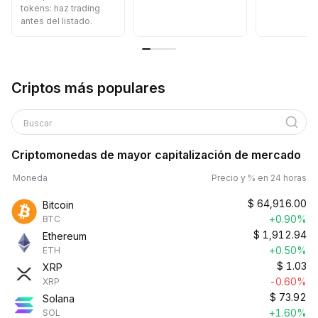
tokens: haz trading
antes del listado.
Criptos más populares
Buscar
Criptomonedas de mayor capitalización de mercado
Moneda
Precio y % en 24 horas
$
64,916.00
Bitcoin
+0.90%
BTC
$
1,912.94
Ethereum
+0.50%
ETH
$
1.03
XRP
-0.60%
XRP
$
73.92
Solana
+1.60%
SOL