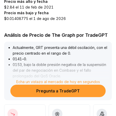
Precio más alto y fecha
$2.84 el 11 de feb de 2021
Precio más bajo y fecha
$0.01408775 el 1 de ago de 2026
Análisis de Precio de The Graph por TradeGPT
Actualmente, GRT presenta una débil oscilación, con el
precio centrado en el rango de 0
.
0141–0
.
0153, bajo la doble presión negativa de la suspensión
del par de negociación en Coinbase y el fallo
prolongado del QoS Oracle
.
Si cae por debajo de 0
Echa un vistazo al mercado de hoy en segundos
.
0141, el riesgo se liberará aún más; por el contrario, si
Pregunta a TradeGPT
supera los 0
.
0152, existe la posibilidad de estabilización
.
A corto plazo, se recomienda un estricto control de la
posición y observar la validez de los soportes clave; a
largo plazo, se sugiere prestar atención al progreso de