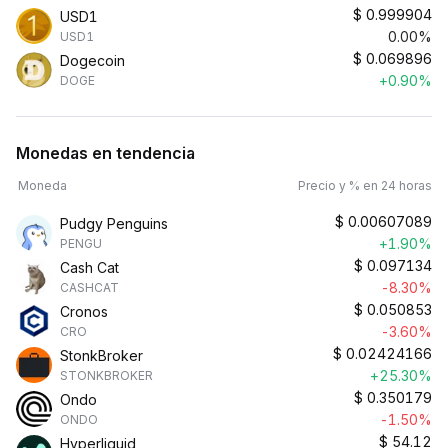
$
0.999904
USD1
0.00%
USD1
$
0.069896
Dogecoin
+0.90%
DOGE
Monedas en tendencia
Moneda
Precio y % en 24 horas
$
0.00607089
Pudgy Penguins
+1.90%
PENGU
$
0.097134
Cash Cat
-8.30%
CASHCAT
$
0.050853
Cronos
-3.60%
CRO
$
0.02424166
StonkBroker
+25.30%
STONKBROKER
$
0.350179
Ondo
-1.50%
ONDO
$
54.12
Hyperliquid