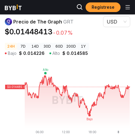
Regístrese
Precios de Criptomonedas
Precio de The Graph GRT
Precio de The Graph
GRT
USD
$0.01448413
-0.07%
24H
7D
14D
30D
60D
200D
1Y
Bajo
$
0.014226
Alto
$
0.014585