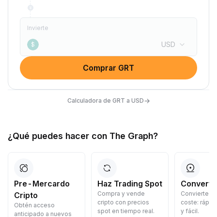
Invierte
USD
$
Comprar GRT
→
Calculadora de GRT a USD
¿Qué puedes hacer con The Graph?
Pre-Mercardo
Haz Trading Spot
Convertir
Compra y vende
Convierte cr
Cripto
cripto con precios
coste: rápid
Obtén acceso
spot en tiempo real.
y fácil.
anticipado a nuevos