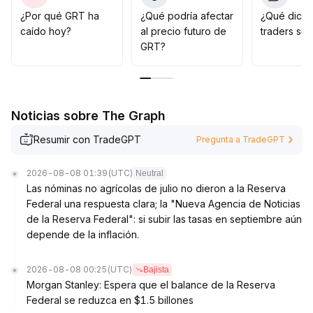
la recuperación de Oracle y la actividad de los datos
¿Por qué GRT ha
¿Qué podría afectar
¿Qué dicen
del ecosistema; antes de resolver los cuellos de botella
caído hoy?
al precio futuro de
traders so
técnicos, es difícil esperar un cambio de tendencia
.
GRT?
Noticias sobre The Graph
Resumir con TradeGPT
Pregunta a TradeGPT
2026-08-08 01:39
(UTC)
Neutral
Las nóminas no agrícolas de julio no dieron a la Reserva
Federal una respuesta clara; la "Nueva Agencia de Noticias
de la Reserva Federal": si subir las tasas en septiembre aún
depende de la inflación.
2026-08-08 00:25
(UTC)
Bajista
Morgan Stanley: Espera que el balance de la Reserva
Federal se reduzca en $1.5 billones