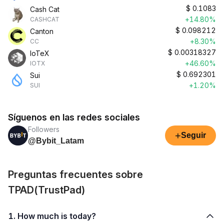
$
0.1083
Cash Cat
+14.80%
CASHCAT
$
0.098212
Canton
+8.30%
CC
$
0.00318327
IoTeX
+46.60%
IOTX
$
0.692301
Sui
+1.20%
SUI
Síguenos en las redes sociales
Followers
+
Seguir
@Bybit_Latam
Preguntas frecuentes sobre
TPAD(TrustPad)
1. How much is today?