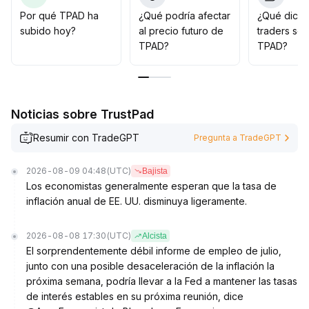
una parada de pérdidas estricta y controlar la
Por qué TPAD ha
¿Qué podría afectar
¿Qué dicen
exposición total, priorizando la gestión de riesgos
.
subido hoy?
al precio futuro de
traders so
TPAD?
TPAD?
Noticias sobre TrustPad
Resumir con TradeGPT
Pregunta a TradeGPT
2026-08-09 04:48
(UTC)
Bajista
Los economistas generalmente esperan que la tasa de
inflación anual de EE. UU. disminuya ligeramente.
2026-08-08 17:30
(UTC)
Alcista
El sorprendentemente débil informe de empleo de julio,
junto con una posible desaceleración de la inflación la
próxima semana, podría llevar a la Fed a mantener las tasas
de interés estables en su próxima reunión, dice