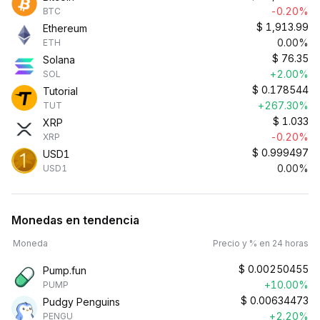
-0.20%
BTC
$
1,913.99
Ethereum
0.00%
ETH
$
76.35
Solana
+2.00%
SOL
$
0.178544
Tutorial
+267.30%
TUT
$
1.033
XRP
-0.20%
XRP
$
0.999497
USD1
0.00%
USD1
Monedas en tendencia
Moneda
Precio y % en 24 horas
$
0.00250455
Pump.fun
+10.00%
PUMP
$
0.00634473
Pudgy Penguins
+2.20%
PENGU