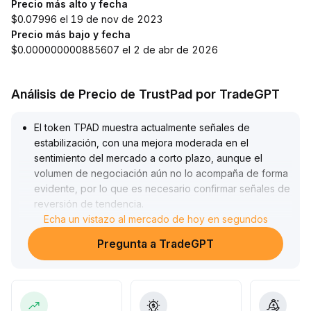
Precio más alto y fecha
$0.07996 el 19 de nov de 2023
Precio más bajo y fecha
$0.000000000885607 el 2 de abr de 2026
Análisis de Precio de TrustPad por TradeGPT
El token TPAD muestra actualmente señales de
estabilización, con una mejora moderada en el
sentimiento del mercado a corto plazo, aunque el
volumen de negociación aún no lo acompaña de forma
evidente, por lo que es necesario confirmar señales de
reversión de tendencia
.
Se recomienda a los inversores considerar el rango de
Echa un vistazo al mercado de hoy en segundos
1,80-2,05 como soporte, y 2,30 como resistencia,
Pregunta a TradeGPT
adoptando una estrategia operativa basada en rangos
.
Si el precio rompe 2,30 con incremento de volumen, se
puede considerar aumentar posiciones
moderadamente; si el volumen es insuficiente o el
soporte se pierde tras un retroceso, se debe ejecutar