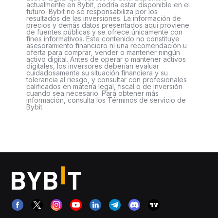
actualmente en Bybit, podría estar disponible en el
futuro. Bybit no se responsabiliza por los
resultados de las inversiones. La información de
precios y demás datos presentados aquí proviene
de fuentes públicas y se ofrece únicamente con
fines informativos. Este contenido no constituye
asesoramiento financiero ni una recomendación u
oferta para comprar, vender o mantener ningún
activo digital. Antes de operar o mantener activos
digitales, los inversores deberían evaluar
cuidadosamente su situación financiera y su
tolerancia al riesgo, y consultar con profesionales
calificados en materia legal, fiscal o de inversión
cuando sea necesario. Para obtener más
información, consulta los Términos de servicio de
Bybit.