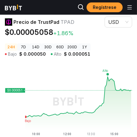
Regístrese
Precios de Criptomonedas
Precio de TrustPad TPAD
Precio de TrustPad
TPAD
USD
$0.00005058
+1.86%
24H
7D
14D
30D
60D
200D
1Y
Bajo
$
0.000050
Alto
$
0.000051