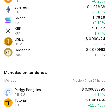
+0.20%
BTC
$
1,918.88
Ethereum
+0.10%
ETH
$
76.19
Solana
+3.10%
SOL
$
1.042
XRP
+1.80%
XRP
$
0.999424
USD1
0.00%
USD1
$
0.070963
Dogecoin
+1.60%
DOGE
Monedas en tendencia
Moneda
Precio y % en 24 horas
$
0.00638895
Pudgy Penguins
+6.10%
PENGU
$
0.081455
Tutorial
+115.40%
TUT