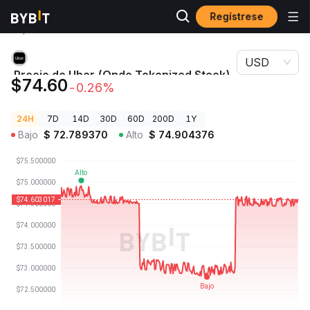
Regístrese
Precios de
Precio de Uber (Ondo Tokenized Stock)
Criptomonedas
UBERON
USD
Precio de Uber (Ondo Tokenized Stock)
$74.60
-0.26%
UBERON
24H
7D
14D
30D
60D
200D
1Y
Bajo
$
72.789370
Alto
$
74.904376