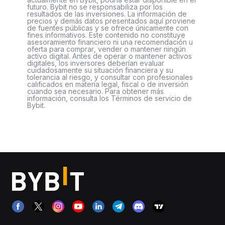
futuro. Bybit no se responsabiliza por los
resultados de las inversiones. La información de
precios y demás datos presentados aquí proviene
de fuentes públicas y se ofrece únicamente con
fines informativos. Este contenido no constituye
asesoramiento financiero ni una recomendación u
oferta para comprar, vender o mantener ningún
activo digital. Antes de operar o mantener activos
digitales, los inversores deberían evaluar
cuidadosamente su situación financiera y su
tolerancia al riesgo, y consultar con profesionales
calificados en materia legal, fiscal o de inversión
cuando sea necesario. Para obtener más
información, consulta los Términos de servicio de
Bybit.