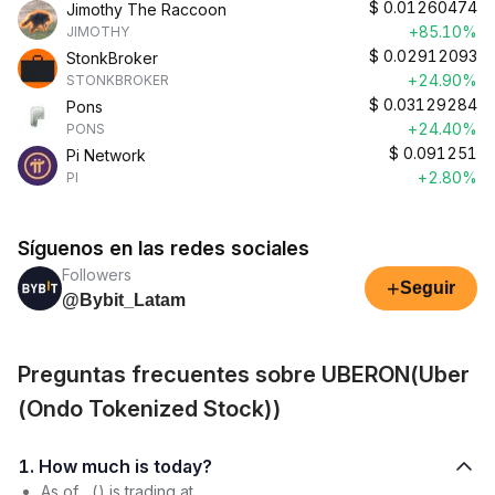
$
0.01260474
Jimothy The Raccoon
+85.10%
JIMOTHY
$
0.02912093
StonkBroker
+24.90%
STONKBROKER
$
0.03129284
Pons
+24.40%
PONS
$
0.091251
Pi Network
+2.80%
PI
Síguenos en las redes sociales
Followers
+
Seguir
@Bybit_Latam
Preguntas frecuentes sobre UBERON(Uber
(Ondo Tokenized Stock))
1. How much is today?
As of , () is trading at .