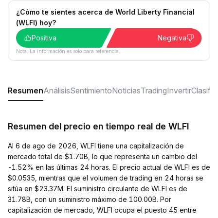
¿Cómo te sientes acerca de World Liberty Financial
(WLFI) hoy?
Positiva
Negativa
Nota: La información es solo para referencia.
Resumen
Análisis
Sentimiento
Noticias
Trading
Invertir
Clasifi
Resumen del precio en tiempo real de WLFI
Al 6 de ago de 2026, WLFI tiene una capitalización de
mercado total de $1.70B, lo que representa un cambio del
-1.52% en las últimas 24 horas. El precio actual de WLFI es de
$0.0535, mientras que el volumen de trading en 24 horas se
sitúa en $23.37M. El suministro circulante de WLFI es de
31.78B, con un suministro máximo de 100.00B. Por
capitalización de mercado, WLFI ocupa el puesto 45 entre