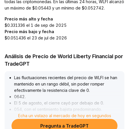
todas las criptomonedas. En las últimas 24 horas, WLFI alcanzó
un máximo de $0.05443 y un mínimo de $0.052742.
Precio más alto y fecha
$0.331336 el 1 de sep de 2025
Precio más bajo y fecha
$0.051436 el 23 de jul de 2026
Análisis de Precio de World Liberty Financial por
TradeGPT
Las fluctuaciones recientes del precio de WLFI se han
mantenido en un rango débil, sin poder romper
efectivamente la resistencia clave de 0
.
0642
.
El 5 de agosto, el cierre cayó por debajo de 0
.
054, con el sentimiento bajista predominando
.
Aunque la gran reestructuración en cadena de 2
Echa un vistazo al mercado de hoy en segundos
.
1 mil millones de WLFI no causó directamente presión
Pregunta a TradeGPT
vendedora en el mercado, ha aumentado el riesgo