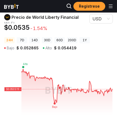
Regístrese
Precios de Criptomonedas
Precio de World Liberty Financial WLFI
Precio de World Liberty Financial
USD
WLFI
$0.0535
-1.54%
24H
7D
14D
30D
60D
200D
1Y
Bajo
$
0.052865
Alto
$
0.054419