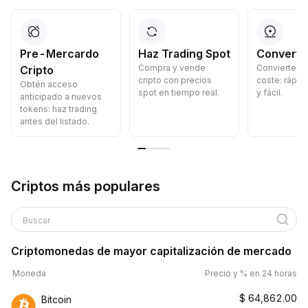
Pre-Mercardo
Haz Trading Spot
Convertir
Compra y vende
Convierte cr
Cripto
cripto con precios
coste: rápid
Obtén acceso
spot en tiempo real.
y fácil.
anticipado a nuevos
tokens: haz trading
antes del listado.
Criptos más populares
Buscar
Criptomonedas de mayor capitalización de mercado
Moneda
Precio y % en 24 horas
$
64,862.00
Bitcoin