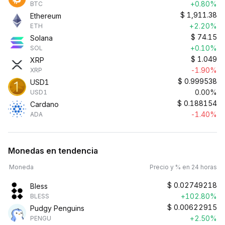
+0.80%
BTC
$
1,911.38
Ethereum
+2.20%
ETH
$
74.15
Solana
+0.10%
SOL
$
1.049
XRP
-1.90%
XRP
$
0.999538
USD1
0.00%
USD1
$
0.188154
Cardano
-1.40%
ADA
Monedas en tendencia
Moneda
Precio y % en 24 horas
$
0.02749218
Bless
+102.80%
BLESS
$
0.00622915
Pudgy Penguins
+2.50%
PENGU