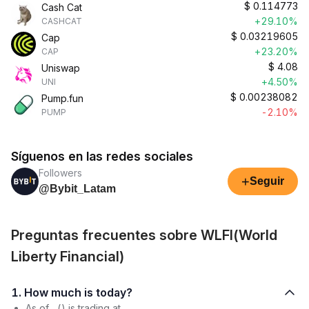
$
0.114773
Cash Cat
+29.10%
CASHCAT
$
0.03219605
Cap
+23.20%
CAP
$
4.08
Uniswap
+4.50%
UNI
$
0.00238082
Pump.fun
-2.10%
PUMP
Síguenos en las redes sociales
Followers
+
Seguir
@Bybit_Latam
Preguntas frecuentes sobre WLFI(World
Liberty Financial)
1. How much is today?
As of , () is trading at .