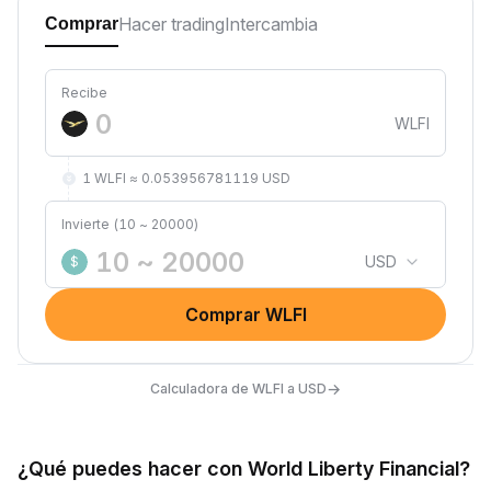
Hacer trading
Intercambia
Comprar
Recibe
WLFI
1 WLFI ≈ 0.053956781119 USD
Invierte (10 ~ 20000)
USD
$
Comprar WLFI
→
Calculadora de WLFI a USD
¿Qué puedes hacer con World Liberty Financial?