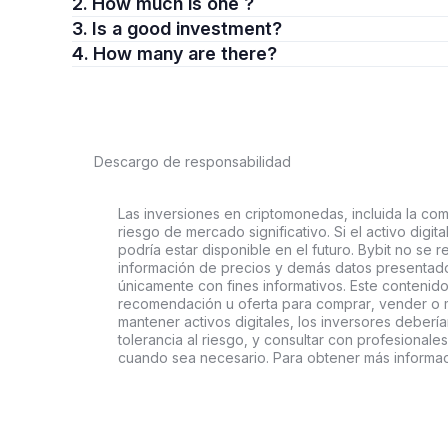
2. How much is one ?
3. Is a good investment?
4. How many are there?
Descargo de responsabilidad
Las inversiones en criptomonedas, incluida la comp
riesgo de mercado significativo. Si el activo digi
podría estar disponible en el futuro. Bybit no se r
información de precios y demás datos presentado
únicamente con fines informativos. Este contenido
recomendación u oferta para comprar, vender o ma
mantener activos digitales, los inversores deberí
tolerancia al riesgo, y consultar con profesionales
cuando sea necesario. Para obtener más informac