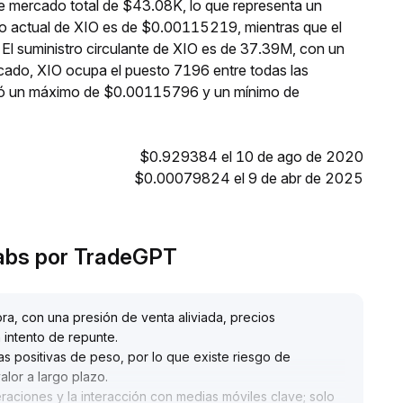
de mercado total de $43.08K, lo que representa un
io actual de XIO es de $0.00115219, mientras que el
El suministro circulante de XIO es de 37.39M, con un
cado, XIO ocupa el puesto 7196 entre todas las
nzó un máximo de $0.00115796 y un mínimo de
$0.929384 el 10 de ago de 2020
$0.00079824 el 9 de abr de 2025
Labs por TradeGPT
ra, con una presión de venta aliviada, precios
 intento de repunte
.
s positivas de peso, por lo que existe riesgo de
alor a largo plazo
.
aciones y la interacción con medias móviles clave; solo