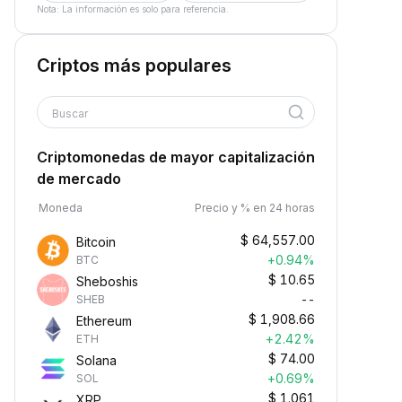
Nota: La información es solo para referencia.
Criptos más populares
Buscar
Criptomonedas de mayor capitalización
de mercado
Moneda
Precio y % en 24 horas
$
64,557.00
Bitcoin
+0.94%
BTC
$
10.65
Sheboshis
--
SHEB
$
1,908.66
Ethereum
+2.42%
ETH
$
74.00
Solana
+0.69%
SOL
$
1.061
XRP