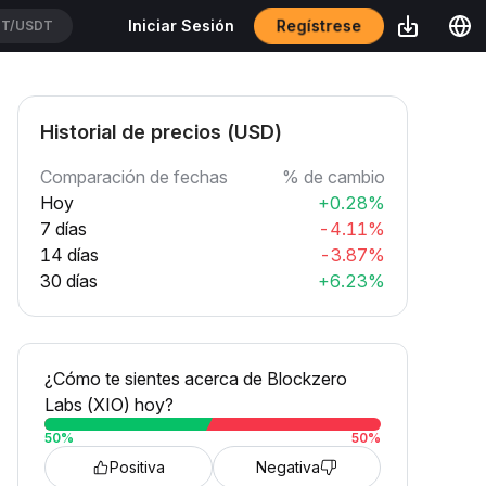
Regístrese
Iniciar Sesión
T/USDT
Historial de precios (USD)
Comparación de fechas
% de cambio
Hoy
+0.28%
7 días
-4.11%
14 días
-3.87%
30 días
+6.23%
¿Cómo te sientes acerca de Blockzero
Labs (XIO) hoy?
50
%
50
%
Positiva
Negativa