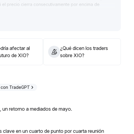
i el precio cierra consecutivamente por encima de
o de la media móvil de corto plazo (se sugiere 2
.
 por etapas para manejar la volatilidad inmediata
.
ador y defensivo
.
ría afectar al
¿Qué dicen los traders
futuro de XIO?
sobre XIO?
 con TradeGPT
s, un retorno a mediados de mayo.
rés clave en un cuarto de punto por cuarta reunión