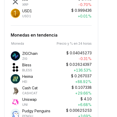
-0.70%
XRP
$
0.999436
USD1
+0.01%
USD1
Monedas en tendencia
Moneda
Precio y % en 24 horas
$
0.04045273
ZIGChain
-0.31%
ZIG
$
0.02624397
Bless
+136.53%
BLESS
$
0.267037
Heima
+88.92%
HEI
$
0.107338
Cash Cat
+29.66%
CASHCAT
$
4.10
Uniswap
+6.68%
UNI
$
0.00625253
Pudgy Penguins
+3.69%
PENGU