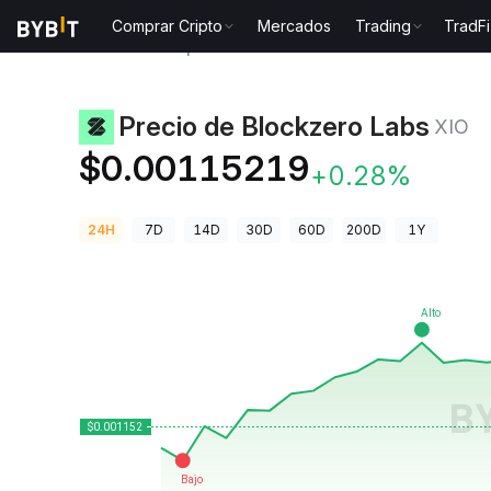
Comprar Cripto
Mercados
Trading
TradFi
Precios de Criptomonedas
Precio de Blockzero Lab
Precio de Blockzero Labs
XIO
$0.00115219
+0.28%
24H
7D
14D
30D
60D
200D
1Y