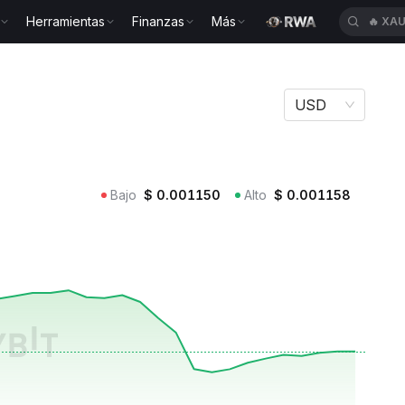
Herramientas
Finanzas
Más
🔥
XAU
s XIO
USD
Bajo
$
0.001150
Alto
$
0.001158