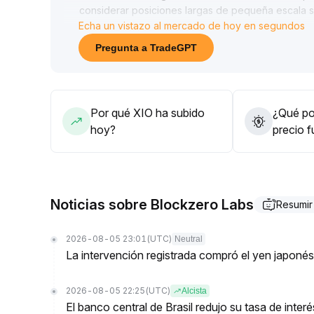
considerar posiciones largas de pequeña escala s
Echa un vistazo al mercado de hoy en segundos
resistencias principales (como 2
.
30), establecer stop loss estrictamente por debaj
Pregunta a TradeGPT
10) y emplear una estrategia de toma de ganancias
En general, el enfoque debe permanecer conserv
Por qué XIO ha subido
¿Qué pod
hoy?
precio 
Noticias sobre Blockzero Labs
Resumir
2026-08-05 23:01
(UTC)
Neutral
La intervención registrada compró el yen japoné
2026-08-05 22:25
(UTC)
Alcista
El banco central de Brasil redujo su tasa de inte