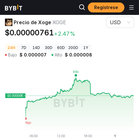
Regístrese
Precios de Criptomonedas
Precio de Xoge XOGE
Precio de Xoge
XOGE
USD
$0.00000761
+2.47%
24H
7D
14D
30D
60D
200D
1Y
Bajo
$
0.000007
Alto
$
0.000008