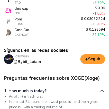
+6.70%
TAO
$
3.96
Uniswap
-1.00%
UNI
$
0.03052224
Pons
-10.40%
PONS
$
0.123594
Cash Cat
+27.10%
CASHCAT
Síguenos en las redes sociales
Followers
+
Seguir
@Bybit_Latam
Preguntas frecuentes sobre XOGE(Xoge)
1. How much is today?
As of , () is trading at .
In the last 24 hours, the lowest price is , and the highest
price is , with a trading volume of .