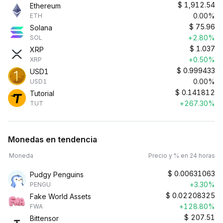
$
1,912.54
Ethereum
0.00%
ETH
$
75.96
Solana
+2.80%
SOL
$
1.037
XRP
+0.50%
XRP
$
0.999433
USD1
0.00%
USD1
$
0.141812
Tutorial
+267.30%
TUT
Monedas en tendencia
Moneda
Precio y % en 24 horas
$
0.00631063
Pudgy Penguins
+3.30%
PENGU
$
0.02208325
Fake World Assets
+128.80%
FWA
$
207.51
Bittensor