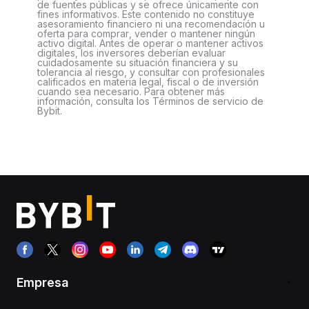
de fuentes públicas y se ofrece únicamente con
fines informativos. Este contenido no constituye
asesoramiento financiero ni una recomendación u
oferta para comprar, vender o mantener ningún
activo digital. Antes de operar o mantener activos
digitales, los inversores deberían evaluar
cuidadosamente su situación financiera y su
tolerancia al riesgo, y consultar con profesionales
calificados en materia legal, fiscal o de inversión
cuando sea necesario. Para obtener más
información, consulta los Términos de servicio de
Bybit.
Empresa