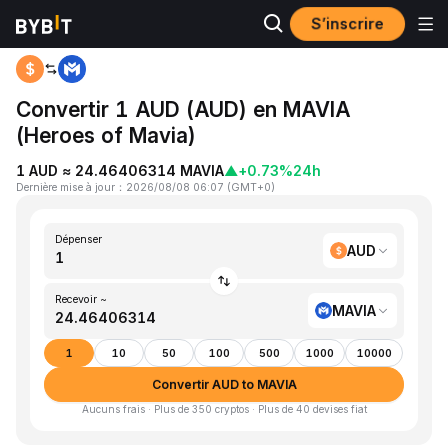
S’inscrire
Accueil
AUD to MAVIA
Convertir 1 AUD (AUD) en MAVIA
(Heroes of Mavia)
1 AUD ≈ 24.46406314 MAVIA
▲
+0.73%
24h
Dernière mise à jour
：
2026/08/08 06:07
(
GMT+0
)
Dépenser
AUD
Recevoir ~
MAVIA
1
10
50
100
500
1000
10000
Convertir AUD to MAVIA
Aucuns frais · Plus de 350 cryptos · Plus de 40 devises fiat