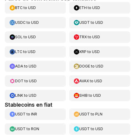
BTC
to
USD
ETH
to
USD
USDC
to
USD
USDT
to
USD
SOL
to
USD
TRX
to
USD
LTC
to
USD
XRP
to
USD
ADA
to
USD
DOGE
to
USD
DOT
to
USD
AVAX
to
USD
LINK
to
USD
SHIB
to
USD
Stablecoins en fiat
USDT
to
INR
USDT
to
PLN
USDT
to
RON
USDT
to
USD