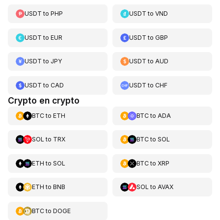
USDT
to
PHP
USDT
to
VND
USDT
to
EUR
USDT
to
GBP
USDT
to
JPY
USDT
to
AUD
USDT
to
CAD
USDT
to
CHF
Crypto en crypto
BTC
to
ETH
BTC
to
ADA
SOL
to
TRX
BTC
to
SOL
ETH
to
SOL
BTC
to
XRP
ETH
to
BNB
SOL
to
AVAX
BTC
to
DOGE