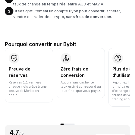
taux de change en temps réel entre AUD et MAVIA.
Créez gratuitement un compte Bybit pour convertir, acheter,
3
vendre ou trader des crypto,
sans frais de conversion
.
Pourquoi convertir sur Bybit
Preuve de
Zéro frais de
Plus de 86
réserves
conversion
d'utilisate
Réserves 1:1 vérifiées
Aucun frais caché. Le
Rejoignez l'un
chaque mois grâce à une
taux estimé correspond au
principales pl
preuve de Merkle on-
taux final que vous payez.
d'échange au 
chain.
termes de volu
trading et de li
4.7
/ 5