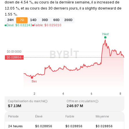
down de 4.54 %, au cours de la dernière semaine, il a increased de
12.05 %, et au cours des 30 derniers jours, il a slightly downward de
1.55 %.
24H
7D
14D
30D
60D
200D
Élevé
:
$
0.032243
Faible
:
$
0.025010
Dernière mise à jour : 2026-08-08, 06:07 GMT+0
Plus haut niveau historique
Plus bas niveau historique
$10.59
$0.023019
Capitalisation du marché
Offre en circulation
$7.13M
246.97 M
Période
Élevé
Faible
Moyenne
Va
24 heures
$0.028856
$0.028856
$0.028856
-