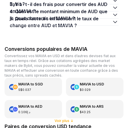
Bybit ?
3. Y a-t-il des frais pour convertir des AUD
en MAVIA ?
4. Quel est le montant minimum de AUD que
je peux convertir en MAVIA ?
5. Quels facteurs influencent le taux de
change entre AUD et MAVIA ?
Conversions populaires de MAVIA
Convertissez vos MAVIA en USD et dans d’autres devises fiat aux
taux en temps réel. Grâce aux cotations agrégées des market
makers de Bybit, vous pouvez consulter la valeur actuelle de vos
MAVIA et effectuer une conversion en toute confiance grâce à des
taux précis, sans spreads cachés.
MAVIA
to
SGD
MAVIA
to
USD
S$0.037
$0.029
MAVIA
to
AED
MAVIA
to
ARS
د.إ0.106
$43.25
Voir plus
↓
Paires de conversion USD tendance