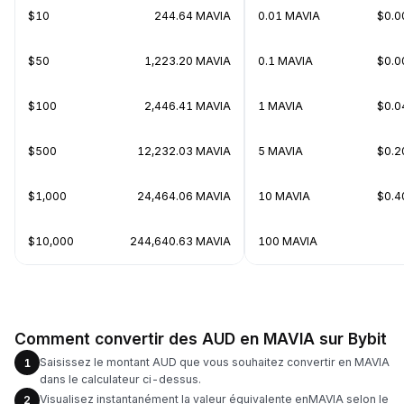
$10
244.64 MAVIA
0.01 MAVIA
$0.
$50
1,223.20 MAVIA
0.1 MAVIA
$0.
$100
2,446.41 MAVIA
1 MAVIA
$0.
$500
12,232.03 MAVIA
5 MAVIA
$0.
$1,000
24,464.06 MAVIA
10 MAVIA
$0.
$10,000
244,640.63 MAVIA
100 MAVIA
Comment convertir des AUD en MAVIA sur Bybit
Saisissez le montant AUD que vous souhaitez convertir en MAVIA
1
dans le calculateur ci-dessus.
Visualisez instantanément la valeur équivalente enMAVIA selon le
2