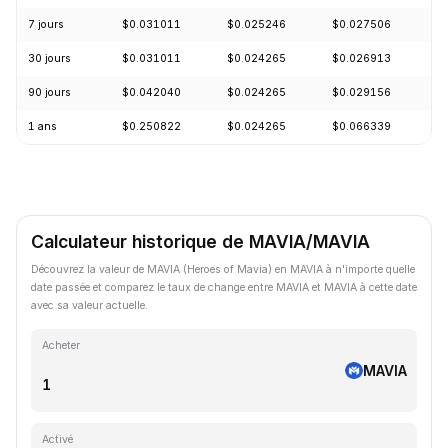
7 jours
$0.031011
$0.025246
$0.027506
+
30 jours
$0.031011
$0.024265
$0.026913
-
90 jours
$0.042040
$0.024265
$0.029156
+
1 ans
$0.250822
$0.024265
$0.066339
-
Calculateur historique de MAVIA/MAVIA
Découvrez la valeur de MAVIA (Heroes of Mavia) en MAVIA à n'importe quelle
date passée et comparez le taux de change entre MAVIA et MAVIA à cette date
avec sa valeur actuelle.
Acheter
MAVIA
Activé