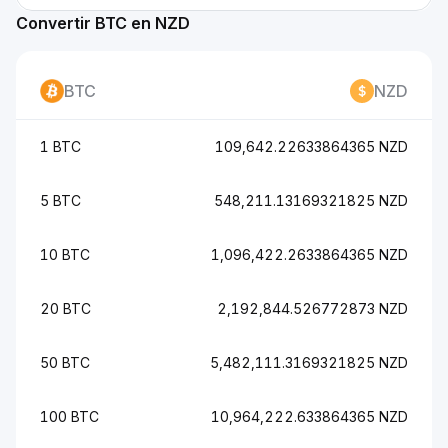
Convertir BTC en NZD
BTC
NZD
1 BTC
109,642.22633864365 NZD
5 BTC
548,211.13169321825 NZD
10 BTC
1,096,422.2633864365 NZD
20 BTC
2,192,844.526772873 NZD
50 BTC
5,482,111.3169321825 NZD
100 BTC
10,964,222.633864365 NZD