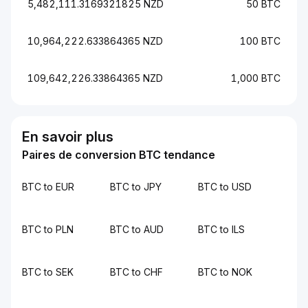
5,482,111.3169321825 NZD
50 BTC
10,964,222.633864365 NZD
100 BTC
109,642,226.33864365 NZD
1,000 BTC
En savoir plus
Paires de conversion BTC tendance
BTC to EUR
BTC to JPY
BTC to USD
BTC to PLN
BTC to AUD
BTC to ILS
BTC to SEK
BTC to CHF
BTC to NOK