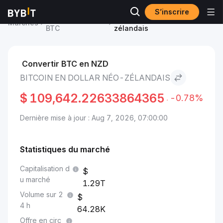
S’inscrire
Prix du Bitcoin
Bitcoin to Dollar néo-
Marchés
BTC
zélandais
Convertir BTC en NZD
BITCOIN EN DOLLAR NÉO-ZÉLANDAIS
$
109,642.22633864365
-0.78%
Dernière mise à jour : Aug 7, 2026, 07:00:00
Statistiques du marché
Capitalisation d
u marché
1.29T
Volume sur 2
4 h
64.28K
Offre en circ