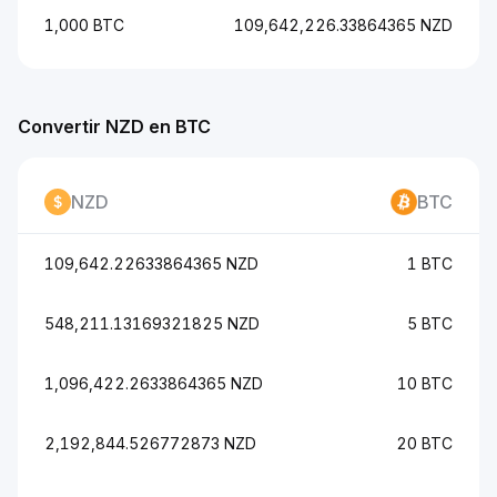
1,000 BTC
109,642,226.33864365 NZD
Convertir NZD en BTC
NZD
BTC
109,642.22633864365 NZD
1 BTC
548,211.13169321825 NZD
5 BTC
1,096,422.2633864365 NZD
10 BTC
2,192,844.526772873 NZD
20 BTC