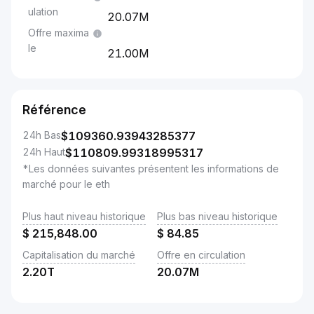
ulation
20.07M
Offre maxima
le
21.00M
Référence
24h Bas
$
109360.93943285377
24h Haut
$
110809.99318995317
*Les données suivantes présentent les informations de
marché pour le eth
Plus haut niveau historique
Plus bas niveau historique
$
215,848.00
$
84.85
Capitalisation du marché
Offre en circulation
2.20T
20.07M