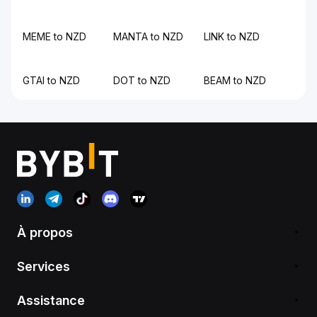
MEME to NZD
MANTA to NZD
LINK to NZD
GTAI to NZD
DOT to NZD
BEAM to NZD
À propos
Services
Assistance