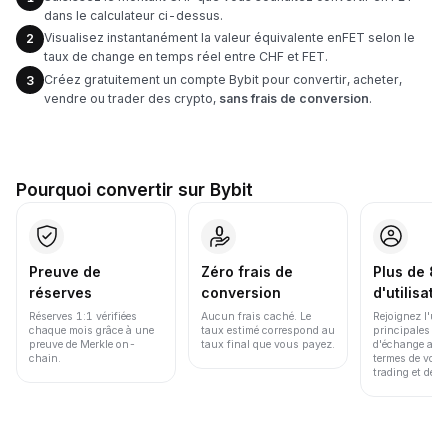
dans le calculateur ci-dessus.
Visualisez instantanément la valeur équivalente enFET selon le
2
taux de change en temps réel entre CHF et FET.
Créez gratuitement un compte Bybit pour convertir, acheter,
3
vendre ou trader des crypto,
sans frais de conversion
.
Pourquoi convertir sur Bybit
Preuve de
Zéro frais de
Plus de 86
réserves
conversion
d'utilisate
Réserves 1:1 vérifiées
Aucun frais caché. Le
Rejoignez l'un
chaque mois grâce à une
taux estimé correspond au
principales pl
preuve de Merkle on-
taux final que vous payez.
d'échange au 
chain.
termes de volu
trading et de li