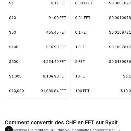
$1
9.11 FET
0.001 FET
$0.000109
$10
91.09 FET
0.01 FET
$0.001097
$50
455.45 FET
0.1 FET
$0.010978
$100
910.90 FET
1 FET
$0.109781
$500
4,554.49 FET
5 FET
$0.548908
$1,000
9,108.98 FET
10 FET
$1.
$10,000
91,089.84 FET
100 FET
$10.
Comment convertir des CHF en FET sur Bybit
Saisissez le montant CHF que vous souhaitez convertir en FET
1