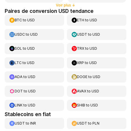
Voir plus
↓
Paires de conversion USD tendance
BTC
to
USD
ETH
to
USD
USDC
to
USD
USDT
to
USD
SOL
to
USD
TRX
to
USD
LTC
to
USD
XRP
to
USD
ADA
to
USD
DOGE
to
USD
DOT
to
USD
AVAX
to
USD
LINK
to
USD
SHIB
to
USD
Stablecoins en fiat
USDT
to
INR
USDT
to
PLN