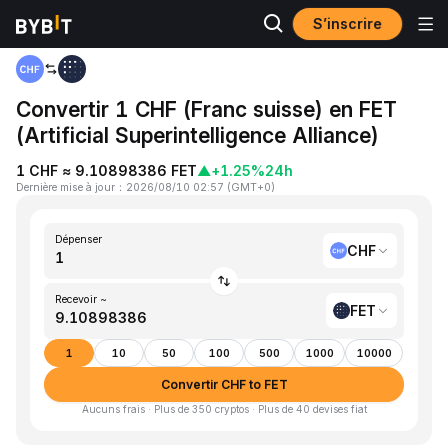
S’inscrire
Accueil
CHF to FET
Convertir 1 CHF (Franc suisse) en FET
(Artificial Superintelligence Alliance)
1 CHF ≈ 9.10898386 FET
▲
+1.25%
24h
Dernière mise à jour
：
2026/08/10 02:57
(
GMT+0
)
Dépenser
CHF
Recevoir ~
FET
1
10
50
100
500
1000
10000
Convertir CHF to FET
Aucuns frais · Plus de 350 cryptos · Plus de 40 devises fiat