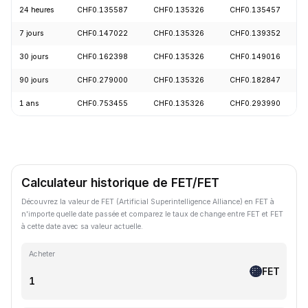
24 heures
CHF0.135587
CHF0.135326
CHF0.135457
7 jours
CHF0.147022
CHF0.135326
CHF0.139352
30 jours
CHF0.162398
CHF0.135326
CHF0.149016
90 jours
CHF0.279000
CHF0.135326
CHF0.182847
1 ans
CHF0.753455
CHF0.135326
CHF0.293990
Calculateur historique de FET/FET
Découvrez la valeur de FET (Artificial Superintelligence Alliance) en FET à
n'importe quelle date passée et comparez le taux de change entre FET et FET
à cette date avec sa valeur actuelle.
Acheter
FET