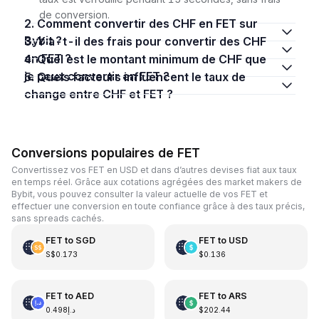
de conversion.
2. Comment convertir des CHF en FET sur
Bybit ?
3. Y a-t-il des frais pour convertir des CHF
en FET ?
4. Quel est le montant minimum de CHF que
je peux convertir en FET ?
5. Quels facteurs influencent le taux de
change entre CHF et FET ?
Conversions populaires de FET
Convertissez vos FET en USD et dans d’autres devises fiat aux taux
en temps réel. Grâce aux cotations agrégées des market makers de
Bybit, vous pouvez consulter la valeur actuelle de vos FET et
effectuer une conversion en toute confiance grâce à des taux précis,
sans spreads cachés.
FET
to
SGD
FET
to
USD
S$0.173
$0.136
FET
to
AED
FET
to
ARS
د.إ0.498
$202.44