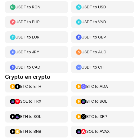
USDT
to
RON
USDT
to
USD
USDT
to
PHP
USDT
to
VND
USDT
to
EUR
USDT
to
GBP
USDT
to
JPY
USDT
to
AUD
USDT
to
CAD
USDT
to
CHF
Crypto en crypto
BTC
to
ETH
BTC
to
ADA
SOL
to
TRX
BTC
to
SOL
ETH
to
SOL
BTC
to
XRP
ETH
to
BNB
SOL
to
AVAX