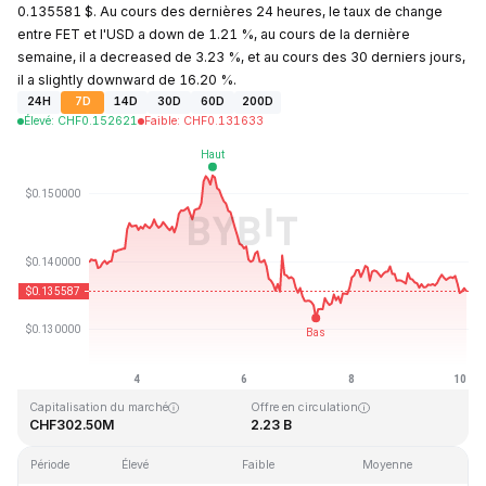
0.135581 $. Au cours des dernières 24 heures, le taux de change
entre FET et l'USD a down de 1.21 %, au cours de la dernière
semaine, il a decreased de 3.23 %, et au cours des 30 derniers jours,
il a slightly downward de 16.20 %.
24H
7D
14D
30D
60D
200D
Élevé
:
CHF
0.152621
Faible
:
CHF
0.131633
Dernière mise à jour : 2026-08-10, 02:57 GMT+0
Plus haut niveau historique
Plus bas niveau historique
CHF3.45
CHF0.008170
Capitalisation du marché
Offre en circulation
CHF302.50M
2.23 B
Période
Élevé
Faible
Moyenne