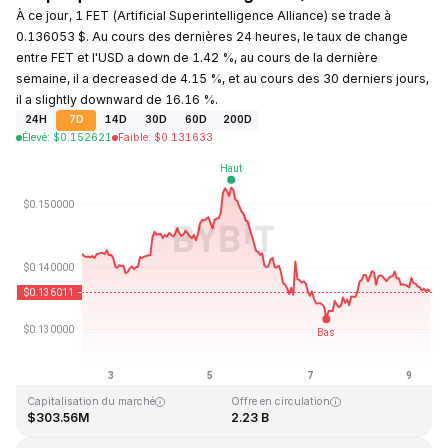
À ce jour, 1 FET (Artificial Superintelligence Alliance) se trade à
0.136053 $. Au cours des dernières 24 heures, le taux de change
entre FET et l'USD a down de 1.42 %, au cours de la dernière
semaine, il a decreased de 4.15 %, et au cours des 30 derniers jours,
il a slightly downward de 16.16 %.
24H
7D
14D
30D
60D
200D
Élevé
:
$
0.152621
Faible
:
$
0.131633
Dernière mise à jour : 2026-08-09, 09:40 GMT+0
Plus haut niveau historique
Plus bas niveau historique
$3.45
$0.008170
Capitalisation du marché
Offre en circulation
$303.56M
2.23 B