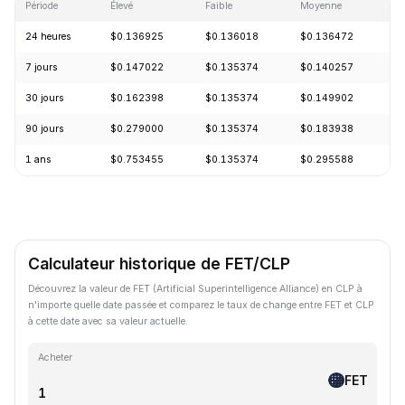
Période
Élevé
Faible
Moyenne
Va
24 heures
$0.136925
$0.136018
$0.136472
-
7 jours
$0.147022
$0.135374
$0.140257
-
30 jours
$0.162398
$0.135374
$0.149902
-
90 jours
$0.279000
$0.135374
$0.183938
-
1 ans
$0.753455
$0.135374
$0.295588
-
Calculateur historique de FET/CLP
Découvrez la valeur de FET (Artificial Superintelligence Alliance) en CLP à
n'importe quelle date passée et comparez le taux de change entre FET et CLP
à cette date avec sa valeur actuelle.
Acheter
FET