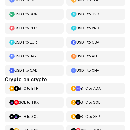
USDT
to
RON
USDT
to
USD
USDT
to
PHP
USDT
to
VND
USDT
to
EUR
USDT
to
GBP
USDT
to
JPY
USDT
to
AUD
USDT
to
CAD
USDT
to
CHF
Crypto en crypto
BTC
to
ETH
BTC
to
ADA
SOL
to
TRX
BTC
to
SOL
ETH
to
SOL
BTC
to
XRP