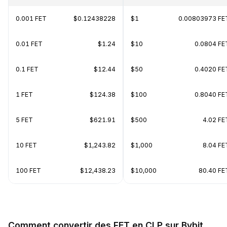
0.001 FET
$0.12438228
$1
0.00803973 FE
0.01 FET
$1.24
$10
0.0804 FE
0.1 FET
$12.44
$50
0.4020 FE
1 FET
$124.38
$100
0.8040 FE
5 FET
$621.91
$500
4.02 FE
10 FET
$1,243.82
$1,000
8.04 FE
100 FET
$12,438.23
$10,000
80.40 FE
Comment convertir des FET en CLP sur Bybit