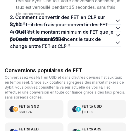
réel sur Bybit. Une fois votre conversion confirmée, le
taux est verrouillé pendant 15 secondes, sans frais
de conversion.
2. Comment convertir des FET en CLP sur
Bybit ?
3. Y a-t-il des frais pour convertir des FET
en CLP ?
4. Quel est le montant minimum de FET que je
peux convertir en CLP ?
5. Quels facteurs influencent le taux de
change entre FET et CLP ?
Conversions populaires de FET
Convertissez vos FET en USD et dans d’autres devises fiat aux taux
en temps réel. Grâce aux cotations agrégées des market makers de
Bybit, vous pouvez consulter la valeur actuelle de vos FET et
effectuer une conversion en toute confiance grâce à des taux précis,
sans spreads cachés.
FET
to
SGD
FET
to
USD
S$0.174
$0.136
FET
to
AED
FET
to
ARS