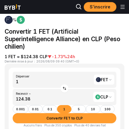
S’inscrire
Accueil
FET to CLP
Convertir 1 FET (Artificial
Superintelligence Alliance) en CLP (Peso
chilien)
1 FET ≈ $124.38 CLP
▼
-1.73%
24h
Dernière mise à jour
：
2026/08/09 09:40
(
GMT+0
)
Dépenser
FET
Recevoir ~
CLP
0.001
0.01
0.1
1
5
10
100
Convertir FET to CLP
Aucuns frais · Plus de 350 cryptos · Plus de 40 devises fiat