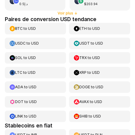
د.إ0.5
$203.94
Voir plus
↓
Paires de conversion USD tendance
BTC
to
USD
ETH
to
USD
USDC
to
USD
USDT
to
USD
SOL
to
USD
TRX
to
USD
LTC
to
USD
XRP
to
USD
ADA
to
USD
DOGE
to
USD
DOT
to
USD
AVAX
to
USD
LINK
to
USD
SHIB
to
USD
Stablecoins en fiat
USDT
to
INR
USDT
to
PLN