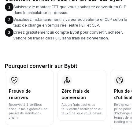
Saisissez le montant FET que vous souhaitez convertir en CLP
1
dans le calculateur ci-dessus.
Visualisez instantanément la valeur équivalente enCLP selon le
2
taux de change en temps réel entre FET et CLP.
Créez gratuitement un compte Bybit pour convertir, acheter,
3
vendre ou trader des FET,
sans frais de conversion
.
Pourquoi convertir sur Bybit
Preuve de
Zéro frais de
Plus de 86
réserves
conversion
d'utilisate
Réserves 1:1 vérifiées
Aucun frais caché. Le
Rejoignez l'un
chaque mois grâce à une
taux estimé correspond au
principales pl
preuve de Merkle on-
taux final que vous payez.
d'échange au 
chain.
termes de volu
trading et de li