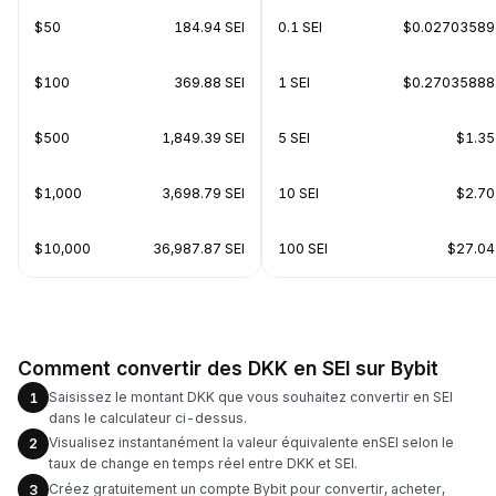
$50
184.94 SEI
0.1 SEI
$0.02703589
$100
369.88 SEI
1 SEI
$0.27035888
$500
1,849.39 SEI
5 SEI
$1.35
$1,000
3,698.79 SEI
10 SEI
$2.70
$10,000
36,987.87 SEI
100 SEI
$27.04
Comment convertir des DKK en SEI sur Bybit
Saisissez le montant DKK que vous souhaitez convertir en SEI
1
dans le calculateur ci-dessus.
Visualisez instantanément la valeur équivalente enSEI selon le
2
taux de change en temps réel entre DKK et SEI.
Créez gratuitement un compte Bybit pour convertir, acheter,
3