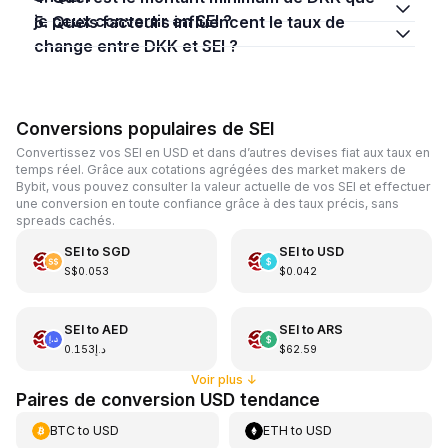
je peux convertir en SEI ?
5. Quels facteurs influencent le taux de
change entre DKK et SEI ?
Conversions populaires de SEI
Convertissez vos SEI en USD et dans d’autres devises fiat aux taux en
temps réel. Grâce aux cotations agrégées des market makers de
Bybit, vous pouvez consulter la valeur actuelle de vos SEI et effectuer
une conversion en toute confiance grâce à des taux précis, sans
spreads cachés.
SEI
to
SGD
SEI
to
USD
S$0.053
$0.042
SEI
to
AED
SEI
to
ARS
د.إ0.153
$62.59
Voir plus
↓
Paires de conversion USD tendance
BTC
to
USD
ETH
to
USD