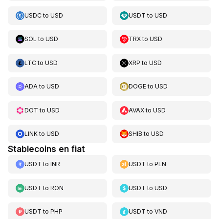
USDC
to
USD
USDT
to
USD
SOL
to
USD
TRX
to
USD
LTC
to
USD
XRP
to
USD
ADA
to
USD
DOGE
to
USD
DOT
to
USD
AVAX
to
USD
LINK
to
USD
SHIB
to
USD
Stablecoins en fiat
USDT
to
INR
USDT
to
PLN
USDT
to
RON
USDT
to
USD
USDT
to
PHP
USDT
to
VND