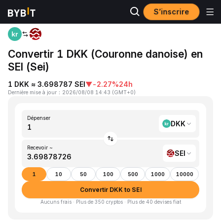
S’inscrire
Accueil
DKK to SEI
Convertir 1 DKK (Couronne danoise) en
SEI (Sei)
1 DKK ≈ 3.698787 SEI
▼
-2.27%
24h
Dernière mise à jour
：
2026/08/08 14:43
(
GMT+0
)
Dépenser
DKK
Recevoir ~
SEI
1
10
50
100
500
1000
10000
Convertir DKK to SEI
Aucuns frais · Plus de 350 cryptos · Plus de 40 devises fiat