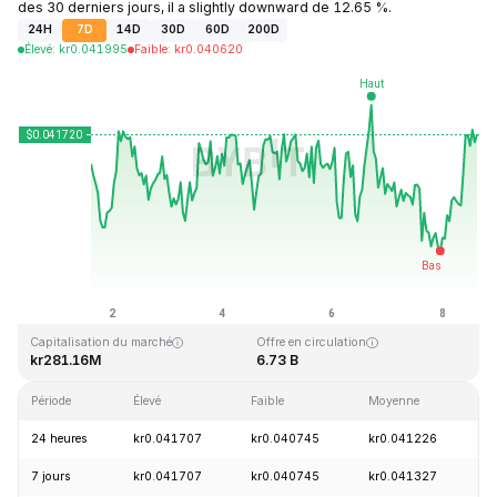
des 30 derniers jours, il a slightly downward de 12.65 %.
24H
7D
14D
30D
60D
200D
Élevé
:
kr
0.041995
Faible
:
kr
0.040620
Dernière mise à jour : 2026-08-08, 14:43 GMT+0
Plus haut niveau historique
Plus bas niveau historique
kr1.14
kr0.040542
Capitalisation du marché
Offre en circulation
kr281.16M
6.73 B
Période
Élevé
Faible
Moyenne
V
24 heures
kr0.041707
kr0.040745
kr0.041226
+
7 jours
kr0.041707
kr0.040745
kr0.041327
+