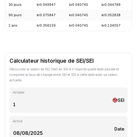
30 jours
kr0.049947
kr0.040745
kr0.044789
-
90 jours
kr0.075847
kr0.040745
kr0.052838
-
1 ans
kr0.356159
kr0.040745
kr0.134057
-
Calculateur historique de SEI/SEI
Découvrez la valeur de SEI (Sei) en SEI à n'importe quelle date passée et
comparez le taux de change entre SEI et SEI à cette date avec sa valeur
actuelle.
Acheter
SEI
Activé
Date