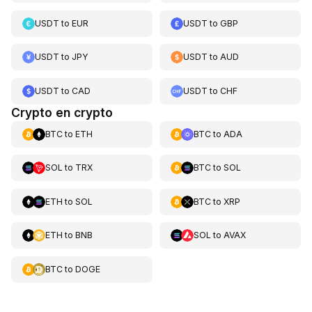
USDT
to
EUR
USDT
to
GBP
USDT
to
JPY
USDT
to
AUD
USDT
to
CAD
USDT
to
CHF
Crypto en crypto
BTC
to
ETH
BTC
to
ADA
SOL
to
TRX
BTC
to
SOL
ETH
to
SOL
BTC
to
XRP
ETH
to
BNB
SOL
to
AVAX
BTC
to
DOGE