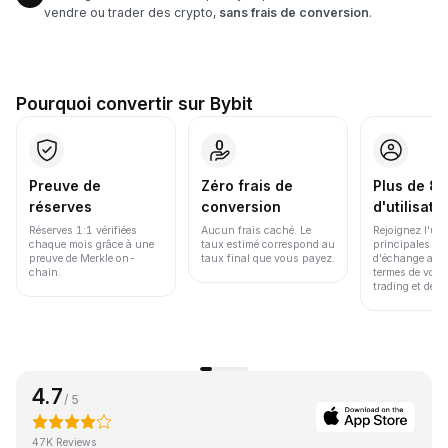
vendre ou trader des crypto,
sans frais de conversion
.
Pourquoi convertir sur Bybit
Preuve de
Zéro frais de
Plus de 86
réserves
conversion
d'utilisate
Réserves 1:1 vérifiées
Aucun frais caché. Le
Rejoignez l'un
chaque mois grâce à une
taux estimé correspond au
principales pl
preuve de Merkle on-
taux final que vous payez.
d'échange au 
chain.
termes de volu
trading et de li
4.7
/ 5
47K Reviews