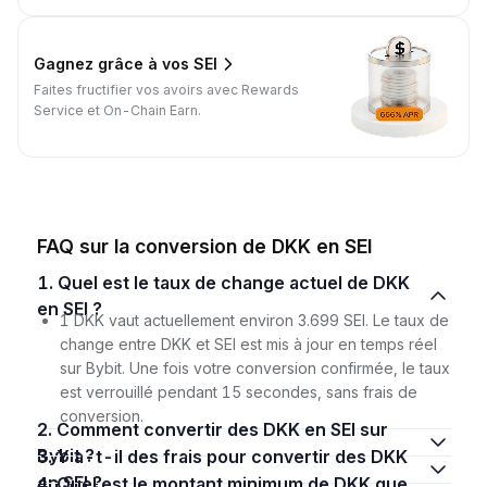
Gagnez grâce à vos SEI
Faites fructifier vos avoirs avec Rewards
Service et On-Chain Earn.
FAQ sur la conversion de DKK en SEI
1. Quel est le taux de change actuel de DKK
en SEI ?
1 DKK vaut actuellement environ 3.699 SEI. Le taux de
change entre DKK et SEI est mis à jour en temps réel
sur Bybit. Une fois votre conversion confirmée, le taux
est verrouillé pendant 15 secondes, sans frais de
conversion.
2. Comment convertir des DKK en SEI sur
Bybit ?
3. Y a-t-il des frais pour convertir des DKK
en SEI ?
4. Quel est le montant minimum de DKK que