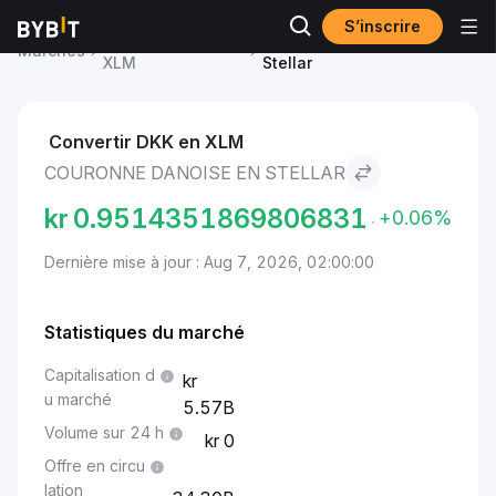
S’inscrire
Prix du Stellar
Couronne danoise to
Marchés
XLM
Stellar
Convertir DKK en XLM
COURONNE DANOISE EN STELLAR
kr
0.9514351869806831
+0.06%
Dernière mise à jour : Aug 7, 2026, 02:00:00
Statistiques du marché
Capitalisation d
u marché
5.57B
Volume sur 24 h
0
Offre en circu
lation