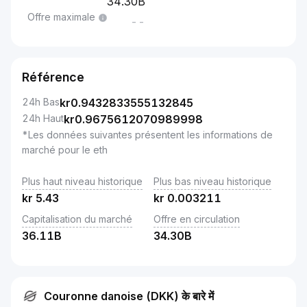
34.30B
Offre maximale
--
Référence
24h Bas
kr
0.9432833555132845
24h Haut
kr
0.9675612070989998
*Les données suivantes présentent les informations de
marché pour le eth
Plus haut niveau historique
Plus bas niveau historique
kr
5.43
kr
0.003211
Capitalisation du marché
Offre en circulation
36.11B
34.30B
Couronne danoise (DKK) के बारे में