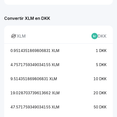
Convertir XLM en DKK
XLM
DKK
0.9514351869806831 XLM
1 DKK
4.7571759349034155 XLM
5 DKK
9.514351869806831 XLM
10 DKK
19.028703739613662 XLM
20 DKK
47.571759349034155 XLM
50 DKK