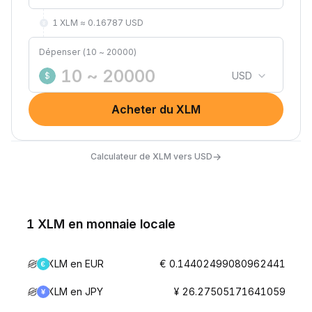
1 XLM ≈ 0.16787 USD
Dépenser (10 ~ 20000)
USD
$
Acheter du XLM
→
Calculateur de XLM vers USD
1 XLM en monnaie locale
XLM en EUR
€ 0.14402499080962441
XLM en JPY
¥ 26.27505171641059