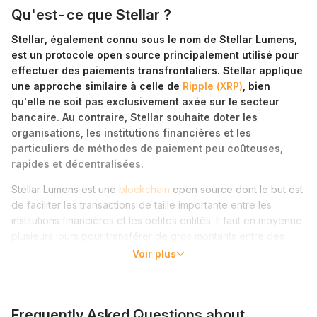
Qu'est-ce que Stellar ?
Stellar, également connu sous le nom de Stellar Lumens,
est un protocole open source principalement utilisé pour
effectuer des paiements transfrontaliers. Stellar applique
une approche similaire à celle de
Ripple (XRP)
, bien
qu'elle ne soit pas exclusivement axée sur le secteur
bancaire. Au contraire, Stellar souhaite doter les
organisations, les institutions financières et les
particuliers de méthodes de paiement peu coûteuses,
rapides et décentralisées.
Stellar Lumens est une
blockchain
open source dont le but est
de faciliter les transactions de taille importante entre les
institutions financières et les petites entités. Il faut en moyenne
plusieurs jours pour transférer de gros montants entre des
institutions financières équipées de systèmes de transfert de
Voir plus
fonds tels que le SWIFT. Ces transactions nécessitent
généralement plusieurs intermédiaires, rendant ainsi leur coût
élevé.
Frequently Asked Questions about