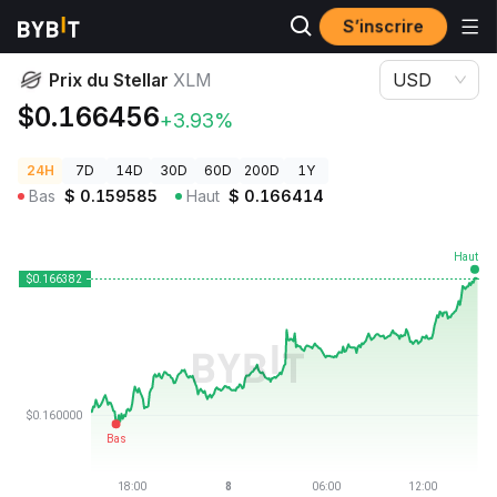
S’inscrire
Prix des cryptos
Prix du Stellar XLM
Prix du Stellar
XLM
USD
$0.166456
+3.93%
24H
7D
14D
30D
60D
200D
1Y
Bas
$
0.159585
Haut
$
0.166414