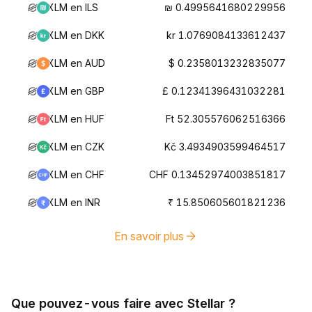
XLM en ILS
₪ 0.4995641680229956
XLM en DKK
kr 1.0769084133612437
XLM en AUD
$ 0.2358013232835077
XLM en GBP
£ 0.12341396431032281
XLM en HUF
Ft 52.305576062516366
XLM en CZK
Kč 3.4934903599464517
XLM en CHF
CHF 0.13452974003851817
XLM en INR
₹ 15.850605601821236
En savoir plus
Que pouvez-vous faire avec Stellar ?