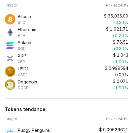
Crypto
Prix et 24H%
$
65,035.00
Bitcoin
+0.30%
BTC
$
1,921.71
Ethereum
+0.20%
ETH
$
76.51
Solana
+3.30%
SOL
$
1.043
XRP
+1.00%
XRP
$
0.999594
USD1
0.00%
USD1
$
0.071
Dogecoin
+1.90%
DOGE
Tokens tendance
Crypto
Prix et 24H%
$
0.00629611
Pudgy Penguins