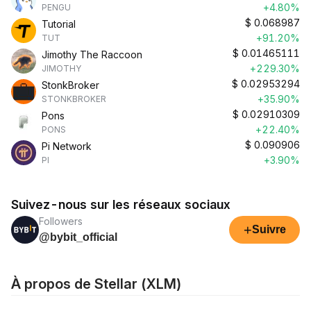
+4.80%
PENGU
$
0.068987
Tutorial
+91.20%
TUT
$
0.01465111
Jimothy The Raccoon
+229.30%
JIMOTHY
$
0.02953294
StonkBroker
+35.90%
STONKBROKER
$
0.02910309
Pons
+22.40%
PONS
$
0.090906
Pi Network
+3.90%
PI
Suivez-nous sur les réseaux sociaux
Followers
+
Suivre
@bybit_official
À propos de Stellar (XLM)