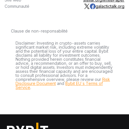
Lumens et envoyés par la blockchain de Stellar. Le XLM
Communauté
galactictalk.org
constitue l'épine dorsale de l'ensemble du réseau. Il offre un
taux de change idéal entre les différentes devises afin de
garantir un transfert d'argent mondial efficace.
Clause de non-responsabilité
Qui a crée XLM ?
Disclaimer: Investing in crypto-assets carries
Jed McCaleb
, connu comme étant le fondateur de
Mt. Gox
et
significant market risk, including extreme volatility
and the potential loss of your entire capital. Bybit
le cofondateur de
Ripple
ainsi que
Joyce Kim
ont fondé Stellar
disclaims all liability for investment outcomes.
après avoir quitté Ripple en 2013. Le réseau a été
Nothing provided herein constitutes financial
advice, a recommendation, or an offer to buy, sell,
officiellement lancé en juillet 2014. Pour ce faire, il a bénéficié
or hold digital assets. Investors must independently
assess their financial capacity and are encouraged
d'une levée de fonds de 3 millions de dollars de
Stripe
.
to consult professional advisors. For a
comprehensive overview, please review our
Risk
Le protocole Stellar Lumens, soutenu par la
Stellar
Disclosure Document
and
Bybit EU´s Terms of
Service
.
Development Foundation
, une organisation à but non lucratif,
sert également de moteur à la Fondation pour offrir un meilleur
accès aux services financiers dans le monde entier.
McCaleb est actuellement le fondateur et l'architecte en chef
de la Stellar Development Foundation.