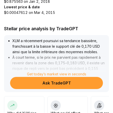
$0.875563 on Jan 2, 2018
Lowest price & date
$0.00047612 on Mar 4, 2015
Stellar price analysis by TradeGPT
XLM a récemment poursuivi sa tendance baissière,
franchissant à la baisse le support clé de 0,170 USD
ainsi que la limite inférieure des moyennes mobiles
.
À court terme, si le prix ne parvient pas rapidement à
revenir dans la zone des 0,175–0,183 USD, il existe un
risque de repli vers le point bas précédent à 0,155
USD
.
Get today’s market view in seconds
Les données sur les positions des produits dérivés et
Ask TradeGPT
les taux de financement montrent un manque de
confiance des acheteurs, avec un sentiment de marché
globalement baissier
.
À moyen et long terme, Stellar continue de s’étendre
dans la numérisation des actifs institutionnels et la
tokenisation des obligations d’État, ses partenariats