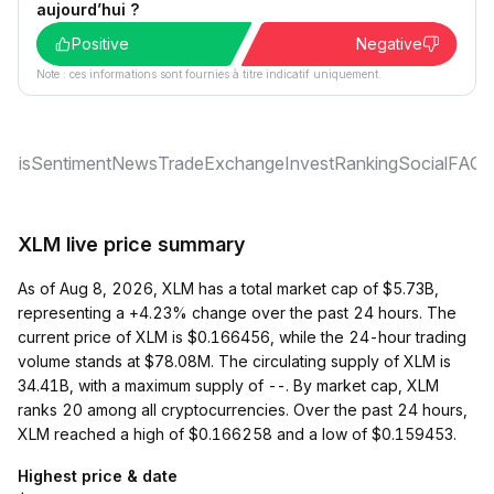
aujourd’hui ?
Positive
Negative
Note : ces informations sont fournies à titre indicatif uniquement.
ysis
Sentiment
News
Trade
Exchange
Invest
Ranking
Social
FAQ
XLM live price summary
As of Aug 8, 2026, XLM has a total market cap of $5.73B,
representing a +4.23% change over the past 24 hours. The
current price of XLM is $0.166456, while the 24-hour trading
volume stands at $78.08M. The circulating supply of XLM is
34.41B, with a maximum supply of --. By market cap, XLM
ranks 20 among all cryptocurrencies. Over the past 24 hours,
XLM reached a high of $0.166258 and a low of $0.159453.
Highest price & date