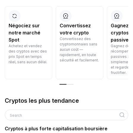
Négociez sur
Convertissez
Gagnez d
notre marché
votre crypto
cryptos
Convertissez des
Spot
passivem
cryptomonnaies sans
Achetez et vendez
Gagnez des
aucun coût —
des cryptos avec des
récompens
rapidement, en toute
prix Spot en temps
passives : 
sécurité et facilement.
réel, sans aucun délai.
simplement 
et regardez
fructifier.
Cryptos les plus tendance
Search
Cryptos à plus forte capitalisation boursière