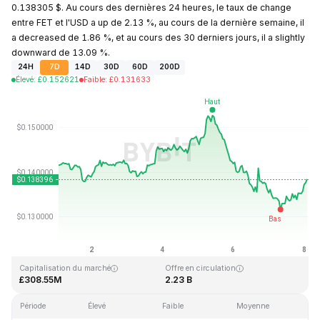
0.138305 $. Au cours des dernières 24 heures, le taux de change
entre FET et l'USD a up de 2.13 %, au cours de la dernière semaine, il
a decreased de 1.86 %, et au cours des 30 derniers jours, il a slightly
downward de 13.09 %.
24H
7D
14D
30D
60D
200D
Élevé
:
£
0.152621
Faible
:
£
0.131633
Dernière mise à jour : 2026-08-08, 01:53 GMT+0
Plus haut niveau historique
Plus bas niveau historique
£3.45
£0.008170
Capitalisation du marché
Offre en circulation
£308.55M
2.23 B
Période
Élevé
Faible
Moyenne
Va