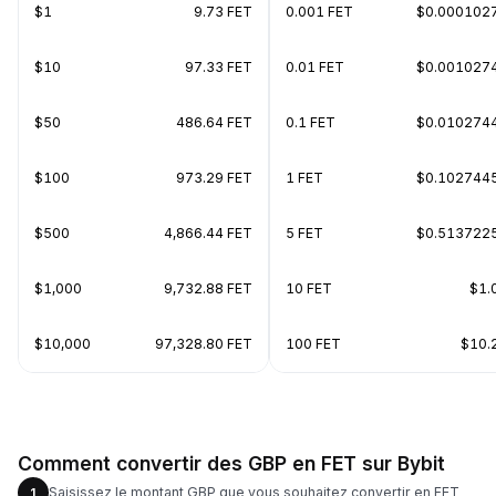
$1
9.73 FET
0.001 FET
$0.000102
$10
97.33 FET
0.01 FET
$0.001027
$50
486.64 FET
0.1 FET
$0.010274
$100
973.29 FET
1 FET
$0.102744
$500
4,866.44 FET
5 FET
$0.513722
$1,000
9,732.88 FET
10 FET
$1.
$10,000
97,328.80 FET
100 FET
$10.
Comment convertir des GBP en FET sur Bybit
Saisissez le montant GBP que vous souhaitez convertir en FET
1