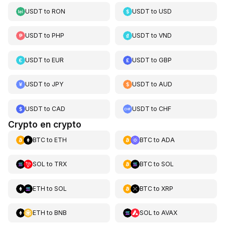
USDT
to
RON
USDT
to
USD
USDT
to
PHP
USDT
to
VND
USDT
to
EUR
USDT
to
GBP
USDT
to
JPY
USDT
to
AUD
USDT
to
CAD
USDT
to
CHF
Crypto en crypto
BTC
to
ETH
BTC
to
ADA
SOL
to
TRX
BTC
to
SOL
ETH
to
SOL
BTC
to
XRP
ETH
to
BNB
SOL
to
AVAX