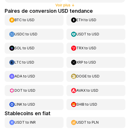
Voir plus
↓
Paires de conversion USD tendance
BTC
to
USD
ETH
to
USD
USDC
to
USD
USDT
to
USD
SOL
to
USD
TRX
to
USD
LTC
to
USD
XRP
to
USD
ADA
to
USD
DOGE
to
USD
DOT
to
USD
AVAX
to
USD
LINK
to
USD
SHIB
to
USD
Stablecoins en fiat
USDT
to
INR
USDT
to
PLN