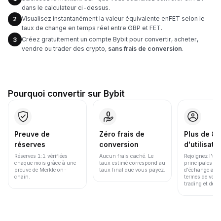
dans le calculateur ci-dessus.
Visualisez instantanément la valeur équivalente enFET selon le
2
taux de change en temps réel entre GBP et FET.
Créez gratuitement un compte Bybit pour convertir, acheter,
3
vendre ou trader des crypto,
sans frais de conversion
.
Pourquoi convertir sur Bybit
Preuve de
Zéro frais de
Plus de 86
réserves
conversion
d'utilisate
Réserves 1:1 vérifiées
Aucun frais caché. Le
Rejoignez l'un
chaque mois grâce à une
taux estimé correspond au
principales pl
preuve de Merkle on-
taux final que vous payez.
d'échange au 
chain.
termes de volu
trading et de li