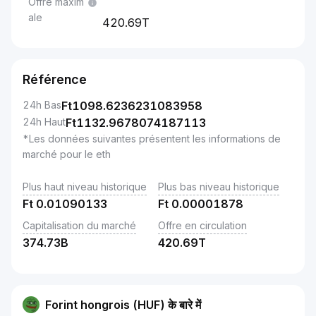
Offre maxim
ale
420.69T
Référence
24h Bas
Ft
1098.6236231083958
24h Haut
Ft
1132.9678074187113
*Les données suivantes présentent les informations de
marché pour le eth
Plus haut niveau historique
Plus bas niveau historique
Ft
0.01090133
Ft
0.00001878
Capitalisation du marché
Offre en circulation
374.73B
420.69T
Forint hongrois (HUF) के बारे में