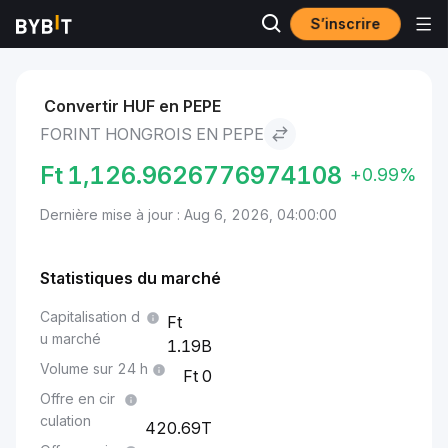
S’inscrire
Marchés
Prix du Pepe PEPE
Forint hongrois to Pepe
Convertir HUF en PEPE
FORINT HONGROIS EN PEPE
Ft
1,126.9626776974108
+0.99%
Dernière mise à jour : Aug 6, 2026, 04:00:00
Statistiques du marché
Capitalisation d
u marché
1.19B
Volume sur 24 h
0
Offre en cir
culation
420.69T