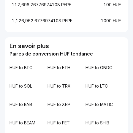
112,696.26776974108 PEPE
100 HUF
1,126,962.6776974108 PEPE
1000 HUF
En savoir plus
Paires de conversion HUF tendance
HUF to BTC
HUF to ETH
HUF to ONDO
HUF to SOL
HUF to TRX
HUF to LTC
HUF to BNB
HUF to XRP
HUF to MATIC
HUF to BEAM
HUF to FET
HUF to SHIB