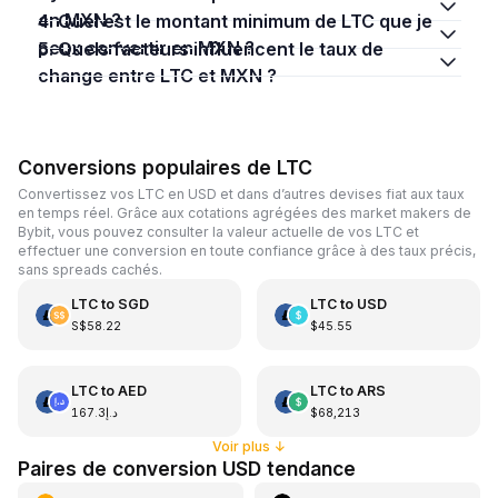
en MXN ?
4. Quel est le montant minimum de LTC que je
peux convertir en MXN ?
5. Quels facteurs influencent le taux de
change entre LTC et MXN ?
Conversions populaires de LTC
Convertissez vos LTC en USD et dans d’autres devises fiat aux taux
en temps réel. Grâce aux cotations agrégées des market makers de
Bybit, vous pouvez consulter la valeur actuelle de vos LTC et
effectuer une conversion en toute confiance grâce à des taux précis,
sans spreads cachés.
LTC
to
SGD
LTC
to
USD
S$58.22
$45.55
LTC
to
AED
LTC
to
ARS
د.إ167.3
$68,213
Voir plus
↓
Paires de conversion USD tendance