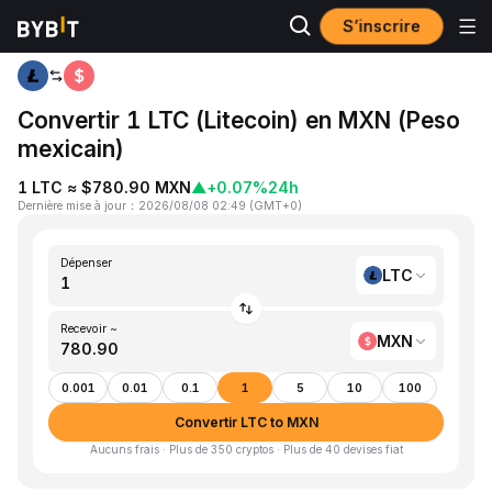
S’inscrire
Accueil
LTC to MXN
Convertir 1 LTC (Litecoin) en MXN (Peso
mexicain)
1 LTC ≈ $780.90 MXN
▲
+0.07%
24h
Dernière mise à jour
：
2026/08/08 02:49
(
GMT+0
)
Dépenser
LTC
Recevoir ~
MXN
0.001
0.01
0.1
1
5
10
100
Convertir LTC to MXN
Aucuns frais · Plus de 350 cryptos · Plus de 40 devises fiat