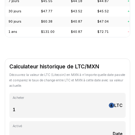
7 jours
$45.55
$44.18
$44.87
+2.
30 jours
$47.77
$43.52
$45.52
+4.
90 jours
$60.38
$40.87
$47.04
+7.
1 ans
$131.00
$40.87
$72.71
-62
Calculateur historique de LTC/MXN
Découvrez la valeur de LTC (Litecoin) en MXN à n'importe quelle date passée
et comparez le taux de change entre LTC et MXN à cette date avec sa valeur
actuelle.
Acheter
LTC
Activé
Date