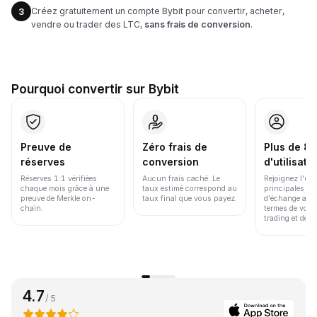
Créez gratuitement un compte Bybit pour convertir, acheter,
3
vendre ou trader des LTC,
sans frais de conversion
.
Pourquoi convertir sur Bybit
Preuve de
Zéro frais de
Plus de 86
réserves
conversion
d'utilisate
Réserves 1:1 vérifiées
Aucun frais caché. Le
Rejoignez l'un
chaque mois grâce à une
taux estimé correspond au
principales pl
preuve de Merkle on-
taux final que vous payez.
d'échange au 
chain.
termes de volu
trading et de li
4.7
/ 5