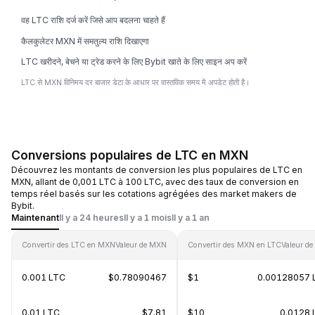
वह LTC राशि दर्ज करें जिसे आप बदलना चाहते हैं
कैलकुलेटर MXN में समतुल्य राशि दिखाएगा
LTC खरीदने, बेचने या ट्रेड करने के लिए Bybit खाते के लिए साइन अप करें
LTC से MXN विनिमय दर बाजार डेटा के आधार पर वास्तविक समय में अपडेट होती है।
Conversions populaires de LTC en MXN
Découvrez les montants de conversion les plus populaires de LTC en
MXN, allant de 0,001 LTC à 100 LTC, avec des taux de conversion en
temps réel basés sur les cotations agrégées des market makers de
Bybit.
Maintenant
Il y a 24 heures
Il y a 1 mois
Il y a 1 an
Convertir des LTC en MXN
Valeur de MXN
Convertir des MXN en LTC
Valeur de
0.001 LTC
$0.78090467
$1
0.00128057 
0.01 LTC
$7.81
$10
0.0128 