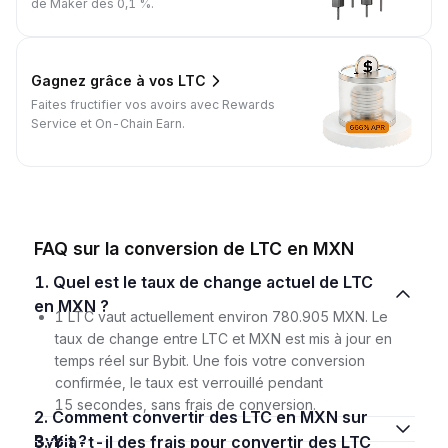
de Maker dès 0,1 %.
Gagnez grâce à vos LTC
Faites fructifier vos avoirs avec Rewards
Service et On-Chain Earn.
FAQ sur la conversion de LTC en MXN
1. Quel est le taux de change actuel de LTC
en MXN ?
1 LTC vaut actuellement environ 780.905 MXN. Le
taux de change entre LTC et MXN est mis à jour en
temps réel sur Bybit. Une fois votre conversion
confirmée, le taux est verrouillé pendant
15 secondes, sans frais de conversion.
2. Comment convertir des LTC en MXN sur
Bybit ?
3. Y a-t-il des frais pour convertir des LTC