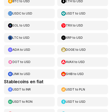
BTC
to
USD
ETH
to
USD
USDC
to
USD
USDT
to
USD
SOL
to
USD
TRX
to
USD
LTC
to
USD
XRP
to
USD
ADA
to
USD
DOGE
to
USD
DOT
to
USD
AVAX
to
USD
LINK
to
USD
SHIB
to
USD
Stablecoins en fiat
USDT
to
INR
USDT
to
PLN
USDT
to
RON
USDT
to
USD