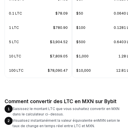
0.1 LTC
$78.09
$50
0.0640 
1 LTC
$780.90
$100
0.1281 
5 LTC
$3,904.52
$500
0.6403 
10 LTC
$7,809.05
$1,000
1.28 
100 LTC
$78,090.47
$10,000
12.81 
Comment convertir des LTC en MXN sur Bybit
Saisissez le montant LTC que vous souhaitez convertir en MXN
1
dans le calculateur ci-dessus.
Visualisez instantanément la valeur équivalente enMXN selon le
2
taux de change en temps réel entre LTC et MXN.