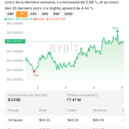
cours de la dernière semaine, il a increased de 2.98 %, et au cours
des 30 derniers jours, il a slightly upward de 4.44 %.
24H
7D
14D
30D
60D
200D
Élevé
:
$
45.945456
Faible
:
$
43.926706
Dernière mise à jour : 2026-08-08, 02:49 GMT+0
Plus haut niveau historique
Plus bas niveau historique
$410.26
$1.15
Capitalisation du marché
Offre en circulation
$3.53B
77.47 M
Période
Élevé
Faible
Moyenne
Varia
24 heures
$45.55
$45.55
$45.55
+0.