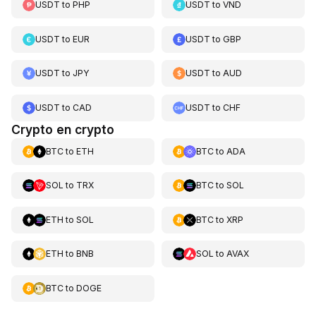
USDT
to
PHP
USDT
to
VND
USDT
to
EUR
USDT
to
GBP
USDT
to
JPY
USDT
to
AUD
USDT
to
CAD
USDT
to
CHF
Crypto en crypto
BTC
to
ETH
BTC
to
ADA
SOL
to
TRX
BTC
to
SOL
ETH
to
SOL
BTC
to
XRP
ETH
to
BNB
SOL
to
AVAX
BTC
to
DOGE