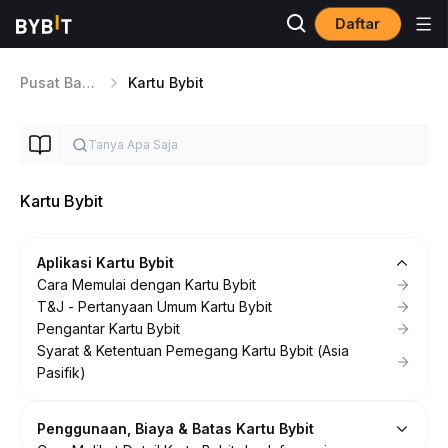
Daftar
Pusat Bantuan
Kartu Bybit
Kartu Bybit
Aplikasi Kartu Bybit
Cara Memulai dengan Kartu Bybit
T&J - Pertanyaan Umum Kartu Bybit
Pengantar Kartu Bybit
Syarat & Ketentuan Pemegang Kartu Bybit (Asia
Pasifik)
Penggunaan, Biaya & Batas Kartu Bybit