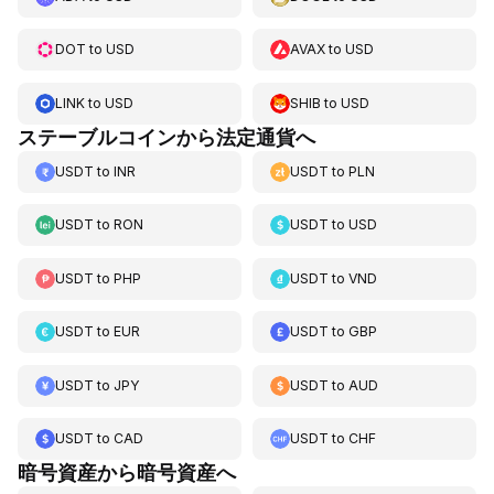
DOT
to
USD
AVAX
to
USD
LINK
to
USD
SHIB
to
USD
ステーブルコインから法定通貨へ
USDT
to
INR
USDT
to
PLN
USDT
to
RON
USDT
to
USD
USDT
to
PHP
USDT
to
VND
USDT
to
EUR
USDT
to
GBP
USDT
to
JPY
USDT
to
AUD
USDT
to
CAD
USDT
to
CHF
暗号資産から暗号資産へ