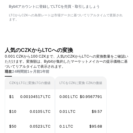
Bybitアカウントに登録してLTCを売買・取引しましょう
LTCからCZKへの為替レートは市場データに基づいてリアルタイムで更新され
ます。
人気のCZKからLTCへの変換
0.001 CZKから100 CZKまで、人気のCZKからLTCへの変換数量をご確認い
ただけます。変換額は、Bybitが集約したマーケットメイカーの提示価格に基
づいてリアルタイムで表示されます。
現在
24時間前
1ヶ月前
1年前
CZKをLTCに変換
LTCの価値
LTCをCZKに変換
CZKの価値
$1
0.00104517 LTC
0.001 LTC
$0.9567791
$10
0.0105 LTC
0.01 LTC
$9.57
$50
0.0523 LTC
0.1 LTC
$95.68