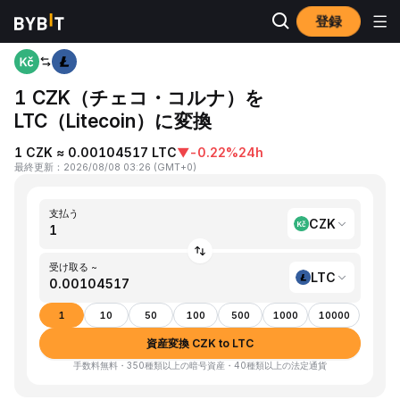
登録
ホーム
CZK to LTC
1 CZK（チェコ・コルナ）を
LTC（Litecoin）に変換
1 CZK ≈ 0.00104517 LTC
▼
-0.22%
24h
最終更新
：
2026/08/08 03:26
(
GMT+0
)
支払う
CZK
受け取る ~
LTC
1
10
50
100
500
1000
10000
資産変換 CZK to LTC
手数料無料・350種類以上の暗号資産・40種類以上の法定通貨