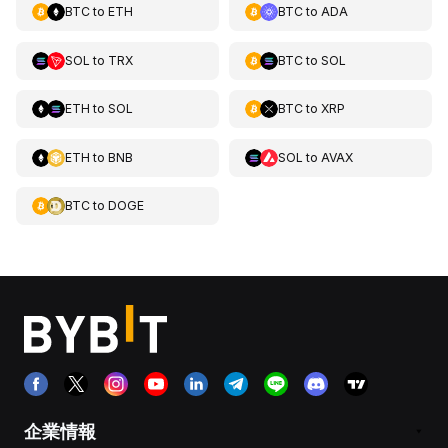
BTC
to
ETH
BTC
to
ADA
SOL
to
TRX
BTC
to
SOL
ETH
to
SOL
BTC
to
XRP
ETH
to
BNB
SOL
to
AVAX
BTC
to
DOGE
企業情報