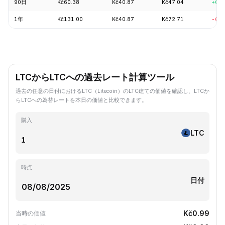
90日
Kč60.38
Kč40.87
Kč47.04
+6.9
1年
Kč131.00
Kč40.87
Kč72.71
-62.
LTCからLTCへの過去レート計算ツール
過去の任意の日付におけるLTC（Litecoin）のLTC建ての価値を確認し、LTCか
らLTCへの為替レートを本日の価値と比較できます。
購入
LTC
時点
日付
Kč0.99
当時の価値