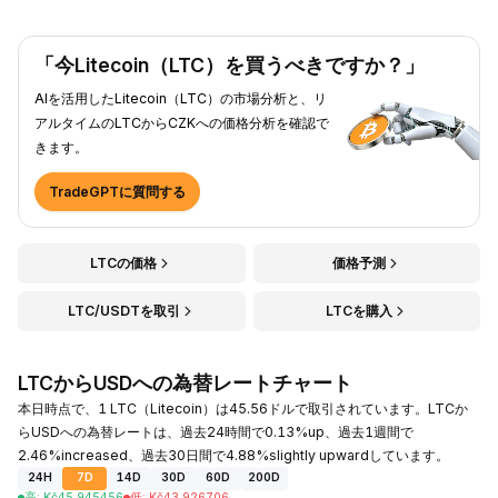
「今Litecoin（LTC）を買うべきですか？」
AIを活用したLitecoin（LTC）の市場分析と、リ
アルタイムのLTCからCZKへの価格分析を確認で
きます。
TradeGPTに質問する
LTCの価格
価格予測
LTC/USDTを取引
LTCを購入
LTCからUSDへの為替レートチャート
本日時点で、1 LTC（Litecoin）は45.56ドルで取引されています。LTCか
らUSDへの為替レートは、過去24時間で0.13%up、過去1週間で
2.46%increased、過去30日間で4.88%slightly upwardしています。
24H
7D
14D
30D
60D
200D
高
:
Kč
45.945456
低
:
Kč
43.926706