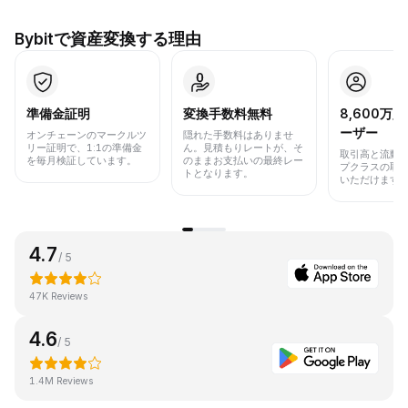
Bybitで資産変換する理由
準備金証明
変換手数料無料
8,600万
ーザー
オンチェーンのマークルツ
隠れた手数料はありませ
リー証明で、1:1の準備金
ん。見積もりレートが、そ
取引高と流動
を毎月検証しています。
のままお支払いの最終レー
プクラスの取
トとなります。
いただけます
4.7
/ 5
47K Reviews
4.6
/ 5
1.4M Reviews