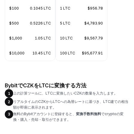
$100
0.1045 LTC
1 LTC
$956.78
$500
0.5226 LTC
5 LTC
$4,783.90
$1,000
1.05 LTC
10 LTC
$9,567.79
$10,000
10.45 LTC
100 LTC
$95,677.91
BybitでCZKをLTCに変換する方法
上の計算ツールに、LTCに変換したいCZKの数量を入力します。
1
リアルタイムのCZKからLTCへの為替レートに基づき、LTC建ての相当
2
額が即座に表示されます。
無料のBybitアカウントに登録すると、
変換手数料無料
でcryptoの変
3
換・購入・売却・取引ができます。