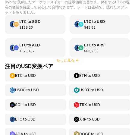
Bybitが集約したマーケットメイカーの提示価格に基づき、保有するLTCの現
在の価値を確認して安心して変換できます。レートは正確で、隠れたスプレ
ッドもありません。
LTC
to
SGD
LTC
to
USD
S$58.23
$45.56
LTC
to
AED
LTC
to
ARS
د.إ167.34
$68,230
もっと見る
↓
注目のUSD変換ペア
BTC
to
USD
ETH
to
USD
USDC
to
USD
USDT
to
USD
SOL
to
USD
TRX
to
USD
LTC
to
USD
XRP
to
USD
ADA
to
USD
DOGE
to
USD