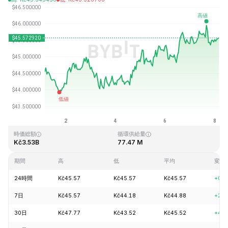
最終更新日時：2026-08-08、03:26 GMT+0
過去最高値
過去最低値
Kč410.26
Kč1.15
時価総額
循環供給量
Kč3.53B
77.47 M
期間
高
低
平均
変動
24時間
Kč45.57
Kč45.57
Kč45.57
+0.1
7日
Kč45.57
Kč44.18
Kč44.88
+2.4
30日
Kč47.77
Kč43.52
Kč45.52
+4.8