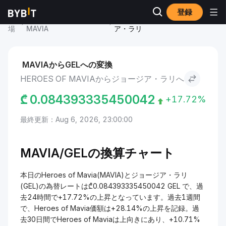
登録
市
Heroes of Mavia 価格
Heroes of Mavia to ジョージ
場
MAVIA
ア・ラリ
MAVIAからGELへの変換
HEROES OF MAVIAからジョージア・ラリへ
₾
0.084393335450042
+17.72%
最終更新：Aug 6, 2026, 23:00:00
MAVIA/GELの換算チャート
本日のHeroes of Mavia(MAVIA)とジョージア・ラリ
(GEL)の為替レートは₾0.084393335450042 GEL で、過
去24時間で+17.72%の上昇となっています。過去1週間
で、Heroes of Mavia価額は+28.14%の上昇を記録。過
去30日間でHeroes of Maviaは上向きにあり、+10.71%