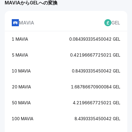
MAVIAからGELへの変換
MAVIA
GEL
1 MAVIA
0.084393335450042 GEL
5 MAVIA
0.42196667725021 GEL
10 MAVIA
0.84393335450042 GEL
20 MAVIA
1.68786670900084 GEL
50 MAVIA
4.2196667725021 GEL
100 MAVIA
8.4393335450042 GEL