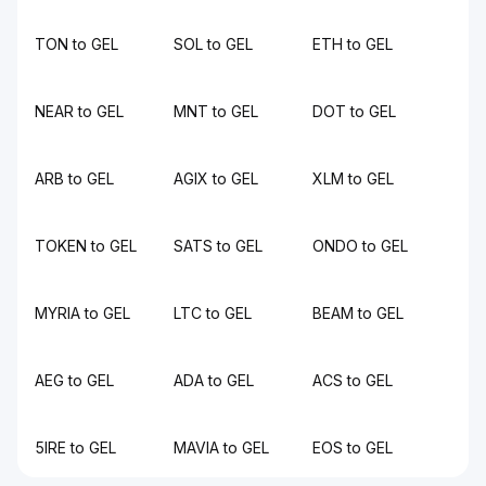
TON to GEL
SOL to GEL
ETH to GEL
NEAR to GEL
MNT to GEL
DOT to GEL
ARB to GEL
AGIX to GEL
XLM to GEL
TOKEN to GEL
SATS to GEL
ONDO to GEL
MYRIA to GEL
LTC to GEL
BEAM to GEL
AEG to GEL
ADA to GEL
ACS to GEL
5IRE to GEL
MAVIA to GEL
EOS to GEL