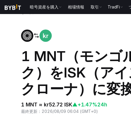
暗号資産を購入
相場情報
取引
TradFi
ホーム
MNT to ISK
1 MNT（モン
ク）をISK（ア
クローナ）に変
1 MNT ≈ kr52.72 ISK
▲
+1.47%
24h
最終更新
：
2026/08/09 06:04
(
GMT+0
)