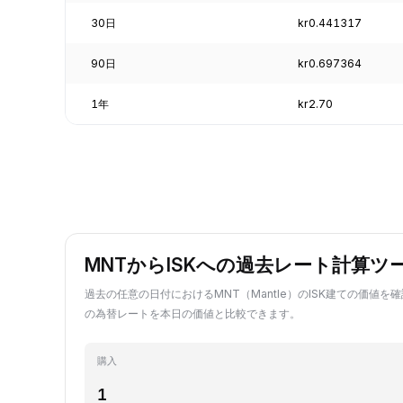
30日
kr0.441317
90日
kr0.697364
1年
kr2.70
MNTからISKへの過去レート計算ツ
過去の任意の日付におけるMNT（Mantle）のISK建ての価値を確
の為替レートを本日の価値と比較できます。
購入