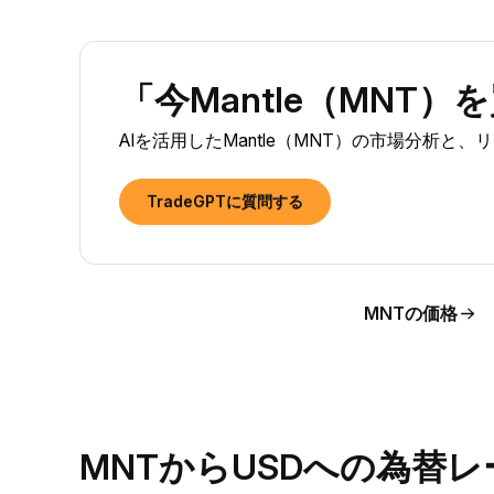
「今Mantle（MNT
AIを活用したMantle（MNT）の市場分析と
TradeGPTに質問する
MNTの価格
MNTからUSDへの為替