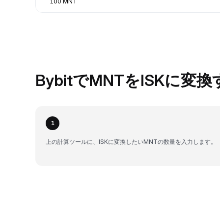
100 MNT
BybitでMNTをISKに変
1
上の計算ツールに、ISKに変換したいMNTの数量を入力します。