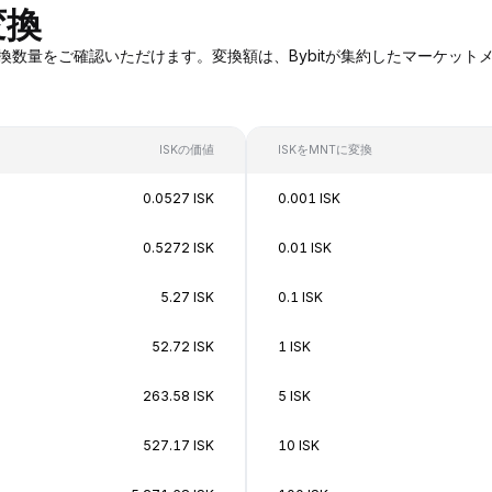
変換
SKへの変換数量をご確認いただけます。変換額は、Bybitが集約したマー
ISKの価値
ISKをMNTに変換
0.0527 ISK
0.001 ISK
0.5272 ISK
0.01 ISK
5.27 ISK
0.1 ISK
52.72 ISK
1 ISK
263.58 ISK
5 ISK
527.17 ISK
10 ISK