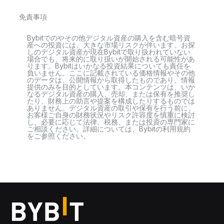
免責事項
Bybitでのやその他デジタル資産の購入を含む暗号資
産への投資には、大きな市場リスクが伴います。お探
しのデジタル資産が現在Bybitで取り扱われていない
場合でも、将来的に取り扱いが開始される可能性があ
ります。Bybitはいかなる投資結果についても責任を
負いません。ここに記載されている価格情報やその他
のデータは、公開情報から取得したものであり、情報
提供のみを目的としています。本コンテンツは、いか
なるデジタル資産の購入、売却、または保有を推奨し
たり、財務上の助言や提案を構成したりするものでは
ありません。デジタル資産の取引や保有を行う前に、
お客様ご自身の財務状況やリスク許容度を慎重に検討
し、必要に応じて法律、税務、または投資の専門家に
ご相談ください。詳細については、Bybitの利用規約
をご参照ください。