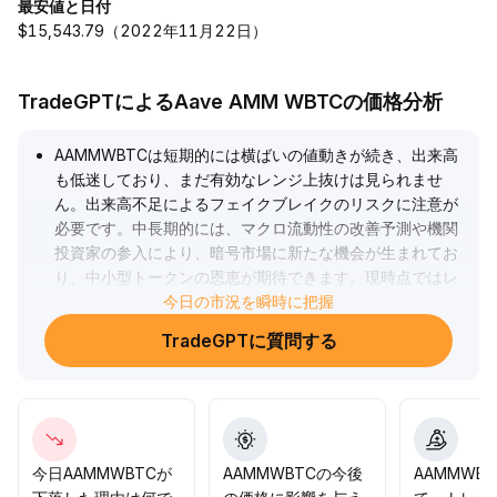
最安値と日付
$15,543.79（2022年11月22日）
TradeGPTによるAave AMM WBTCの価格分析
AAMMWBTCは短期的には横ばいの値動きが続き、出来高
も低迷しており、まだ有効なレンジ上抜けは見られませ
ん。出来高不足によるフェイクブレイクのリスクに注意が
必要です。中長期的には、マクロ流動性の改善予測や機関
投資家の参入により、暗号市場に新たな機会が生まれてお
り、中小型トークンの恩恵が期待できます。現時点ではレ
ンジ内での取引を中心にし、出来高の変化やマクロ政策の
今日の市況を瞬時に把握
進展を密接に注視してください。価格が出来高を伴って0
.
TradeGPTに質問する
00012 BTCレンジ上限を上抜けた場合、ポジションを適
度に増やすことが可能ですが、有効なブレイクがない限り
慎重を維持してください。
.
今日AAMMWBTCが
AAMMWBTCの今後
AAMMWB