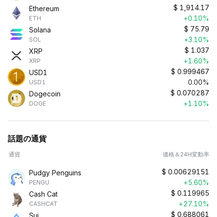
$
1,914.17
Ethereum
+0.10%
ETH
$
75.79
Solana
+3.10%
SOL
$
1.037
XRP
+1.60%
XRP
$
0.999467
USD1
0.00%
USD1
$
0.070287
Dogecoin
+1.10%
DOGE
話題の通貨
通貨
価格＆24H変動率
$
0.00629151
Pudgy Penguins
+5.60%
PENGU
$
0.119965
Cash Cat
+27.10%
CASHCAT
$
0.688061
Sui