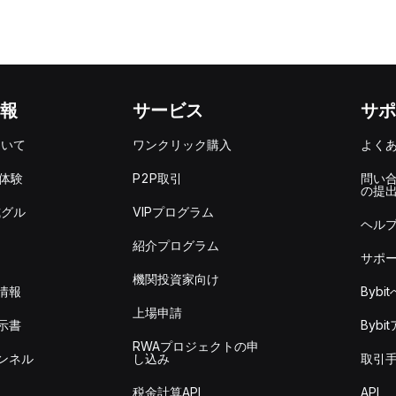
報
サービス
サポ
ついて
ワンクリック購入
よく
を体験
P2P取引
問い
の提
式グル
VIPプログラム
ヘル
紹介プログラム
サポ
機関投資家向け
情報
Byb
上場申請
示書
Byb
RWAプロジェクトの申
ンネル
し込み
取引
税金計算API
API