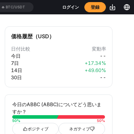
🔥
BTC/USDT
登録
ログイン
🔥
ETH/USDT
価格履歴（USD）
日付比較
変動率
今日
--
7日
+17.34%
14日
+49.60%
30日
--
今日のABBC (ABBC)についてどう思いま
すか？
50
%
50
%
ポジティブ
ネガティブ