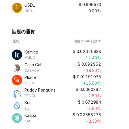
$
0.999573
USD1
0.00%
USD1
話題の通貨
通貨
価格＆24H変動率
$
0.02020938
Kamino
+12.40%
KMNO
$
0.092962
Cash Cat
-19.30%
CASHCAT
$
0.01191975
Plume
+15.60%
PLUME
$
0.0060362
Pudgy Penguins
-2.50%
PENGU
$
0.672984
Sui
-1.60%
SUI
$
0.02556275
Kaspa
-2.30%
KAS