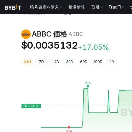
暗号資産を購入
相場情報
取引
TradFi
暗号資産価格
ABBC 価格 ABBC
ABBC 価格
ABBC
$0.0035132
+17.05%
24H
7D
14D
30D
60D
200D
1Y