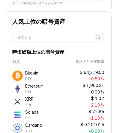
注：この情報はあくまでも参考用です。
人気上位の暗号資産
検索する
時価総額上位の暗号資産
通貨
価格＆24H変動率
$
64,319.00
Bitcoin
-0.50%
BTC
$
1,900.31
Ethereum
0.00%
ETH
$
1.02
XRP
-2.10%
XRP
$
72.85
Solana
-1.10%
SOL
$
0.201015
Cardano
+6.90%
ADA