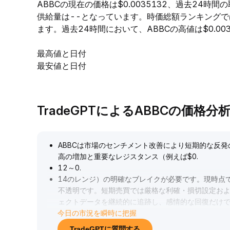
ABBCの現在の価格は$0.0035132、過去24時間
供給量は--となっています。時価総額ランキングで
ます。過去24時間において、ABBCの高値は$0.0039
最高値と日付
最安値と日付
TradeGPTによるABBCの価格分
ABBCは市場のセンチメント改善により短期的な反
高の増加と重要なレジスタンス（例えば$0
.
12～0
.
14のレンジ）の明確なブレイクが必要です。現時点
不透明です。短期売買では厳格な利確・損切設定お
ェクトデータを継続的に追跡し、感情的な回復だけ
今日の市況を瞬時に把握
ださい。
.
TradeGPTに質問する