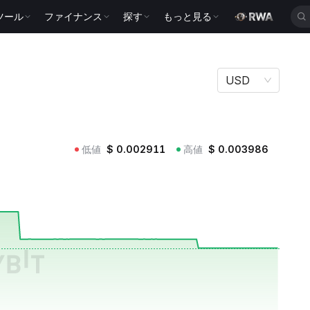
ツール
ファイナンス
探す
もっと見る
USD
低値
$
0.002911
高値
$
0.003986