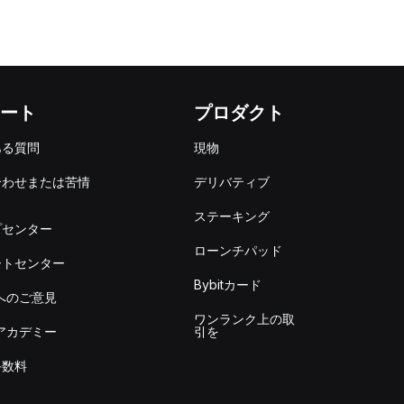
ート
プロダクト
ある質問
現物
合わせまたは苦情
デリバティブ
出
ステーキング
プセンター
ローンチパッド
ートセンター
Bybitカード
itへのご意見
ワンランク上の取
itアカデミー
引を
手数料