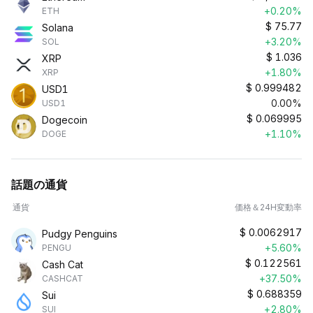
+0.20%
ETH
$
75.77
Solana
+3.20%
SOL
$
1.036
XRP
+1.80%
XRP
$
0.999482
USD1
0.00%
USD1
$
0.069995
Dogecoin
+1.10%
DOGE
話題の通貨
通貨
価格＆24H変動率
$
0.0062917
Pudgy Penguins
+5.60%
PENGU
$
0.122561
Cash Cat
+37.50%
CASHCAT
$
0.688359
Sui
+2.80%
SUI