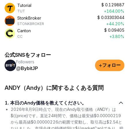
$
0.129887
Tutorial
+164.00%
TUT
$
0.03303044
StonkBroker
+44.20%
STONKBROKER
$
0.09405
Canton
+3.80%
CC
公式SNSをフォロー
Followers
+
フォロー
@BybitJP
ANDY（Andy）に関するよくある質問
1. 本日のAndy価格を教えてください。
2026年8月9日時点で、現在のAndy取引価格（ANDY）は
${{price}です。直近24時間で、価格は最安値$0.00000219
から最高値$0.00000226の範囲で変動し、取引高は$2.54と
なりました。市場全体の時価総額は${{marketCap}であり、暗