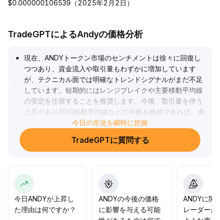
$0.000000106539（2025年2月2日）
TradeGPTによるAndyの価格分析
現在、ANDYトークン市場のセンチメントは徐々に回復し
つつあり、資金流入や取引量もわずかに増加しています
が、テクニカル面では明確なトレンドシグナルがまだ不足
しています。短期的にはレンジブレイクや主要移動平均線
の安定を注視することを推奨します。今後、取引量を伴う
上昇があり30日移動平均線などの中枢を維持できれば、適
度なロングポジションも試せます。一方、レンジ下限を割
今日の市況を瞬時に把握
り込み続ける場合は、ポジション管理を徹底し、ドローダ
TradeGPTに質問する
ウンリスクを警戒すべきです。全体方針としてはシグナル
の確認を待ち、柔軟に対応することが重要です。
.
今日ANDYが上昇し
ANDYの今後の価格
ANDYに関
た理由は何ですか？
に影響を与える可能
レーダーか