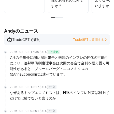
性があるものは何で
ような声が
すか？
いますか？
Andyのニュース
TradeGPTで要約
TradeGPTに質問する
2026-08-08 17:30
(UTC)
強気
7月の予想外に弱い雇用報告と来週のインフレの鈍化の可能性
により、連邦準備制度理事会は次回の会合で金利を据え置く可
能性があると、ブルームバーグ・エコノミクスの
@AnnaEconomistは述べています。
2026-08-08 13:17
(UTC)
中立
なぜあるトップエコノミストは、FRBのインフレ対策は利上げ
だけでは勝てないと言うのか
2026-08-08 03:01
(UTC)
中立