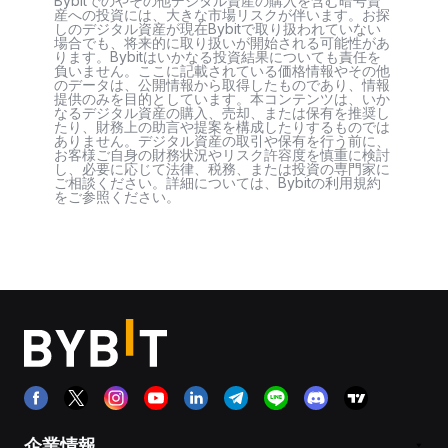
Bybitでのやその他デジタル資産の購入を含む暗号資
産への投資には、大きな市場リスクが伴います。お探
しのデジタル資産が現在Bybitで取り扱われていない
場合でも、将来的に取り扱いが開始される可能性があ
ります。Bybitはいかなる投資結果についても責任を
負いません。ここに記載されている価格情報やその他
のデータは、公開情報から取得したものであり、情報
提供のみを目的としています。本コンテンツは、いか
なるデジタル資産の購入、売却、または保有を推奨し
たり、財務上の助言や提案を構成したりするものでは
ありません。デジタル資産の取引や保有を行う前に、
お客様ご自身の財務状況やリスク許容度を慎重に検討
し、必要に応じて法律、税務、または投資の専門家に
ご相談ください。詳細については、Bybitの利用規約
をご参照ください。
企業情報