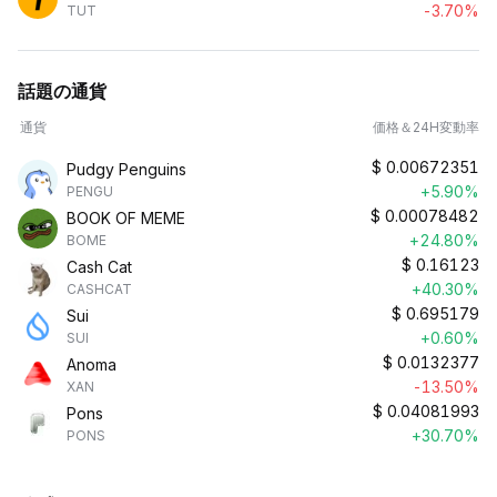
-3.70%
TUT
話題の通貨
通貨
価格＆24H変動率
$
0.00672351
Pudgy Penguins
+5.90%
PENGU
$
0.00078482
BOOK OF MEME
+24.80%
BOME
$
0.16123
Cash Cat
+40.30%
CASHCAT
$
0.695179
Sui
+0.60%
SUI
$
0.0132377
Anoma
-13.50%
XAN
$
0.04081993
Pons
+30.70%
PONS