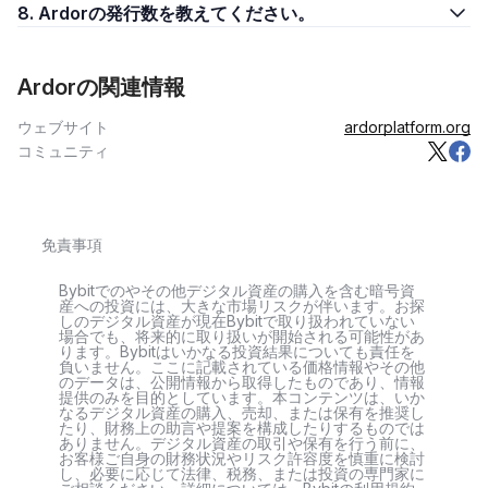
8. Ardorの発行数を教えてください。
Ardorの関連情報
ウェブサイト
ardorplatform.org
コミュニティ
免責事項
Bybitでのやその他デジタル資産の購入を含む暗号資
産への投資には、大きな市場リスクが伴います。お探
しのデジタル資産が現在Bybitで取り扱われていない
場合でも、将来的に取り扱いが開始される可能性があ
ります。Bybitはいかなる投資結果についても責任を
負いません。ここに記載されている価格情報やその他
のデータは、公開情報から取得したものであり、情報
提供のみを目的としています。本コンテンツは、いか
なるデジタル資産の購入、売却、または保有を推奨し
たり、財務上の助言や提案を構成したりするものでは
ありません。デジタル資産の取引や保有を行う前に、
お客様ご自身の財務状況やリスク許容度を慎重に検討
し、必要に応じて法律、税務、または投資の専門家に