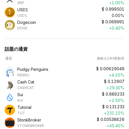
+1.00%
XRP
$
0.999501
USD1
0.00%
USD1
$
0.069991
Dogecoin
+0.40%
DOGE
話題の通貨
通貨
価格＆24H変動率
$
0.00629049
Pudgy Penguins
+4.20%
PENGU
$
0.12607
Cash Cat
+29.30%
CASHCAT
$
0.689233
Sui
+2.50%
SUI
$
0.131233
Tutorial
+231.10%
TUT
$
0.03538826
StonkBroker
+45.40%
STONKBROKER