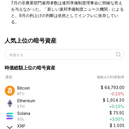
7月の非農業部門雇用者数は連邦準備制度理事会に明確な答え
を与えなかった。「新しい連邦準備制度ニュース機関」による
と、9月の利上げの判断は依然としてインフレに依存してい
る。
人気上位の暗号資産
検索する
時価総額上位の暗号資産
通貨
価格＆24H変動率
$
64,793.00
Bitcoin
-0.10%
BTC
$
1,914.20
Ethereum
+0.10%
ETH
$
75.91
Solana
+3.00%
SOL
$
1.035
XRP