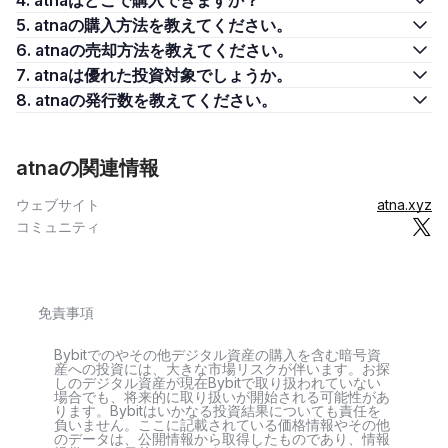
4. atnaはどこで購入できますか？
5. atnaの購入方法を教えてください。
6. atnaの売却方法を教えてください。
7. atnaは優れた投資対象でしょうか。
8. atnaの発行数を教えてください。
atnaの関連情報
ウェブサイト
atna.xyz
コミュニティ
免責事項
Bybitでのやその他デジタル資産の購入を含む暗号資
産への投資には、大きな市場リスクが伴います。お探
しのデジタル資産が現在Bybitで取り扱われていない
場合でも、将来的に取り扱いが開始される可能性があ
ります。Bybitはいかなる投資結果についても責任を
負いません。ここに記載されている価格情報やその他
のデータは、公開情報から取得したものであり、情報