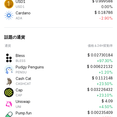
$
0.999588
USD1
0.00%
USD1
$
0.18786
Cardano
-2.90%
ADA
話題の通貨
通貨
価格＆24H変動率
$
0.02730184
Bless
+97.30%
BLESS
$
0.00622132
Pudgy Penguins
+1.20%
PENGU
$
0.112148
Cash Cat
+23.50%
CASHCAT
$
0.03226432
Cap
+23.10%
CAP
$
4.09
Uniswap
+4.50%
UNI
$
0.00235409
Pump.fun