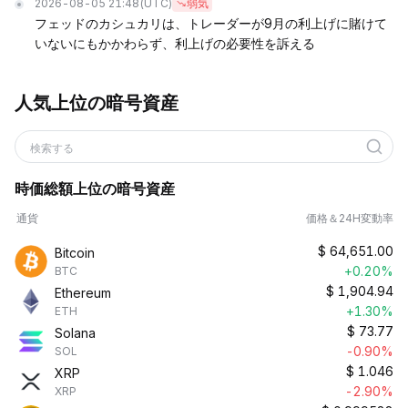
2026-08-05 21:48
(UTC)
弱気
フェッドのカシュカリは、トレーダーが9月の利上げに賭けて
いないにもかかわらず、利上げの必要性を訴える
人気上位の暗号資産
検索する
時価総額上位の暗号資産
通貨
価格＆24H変動率
$
64,651.00
Bitcoin
+0.20%
BTC
$
1,904.94
Ethereum
+1.30%
ETH
$
73.77
Solana
-0.90%
SOL
$
1.046
XRP
-2.90%
XRP