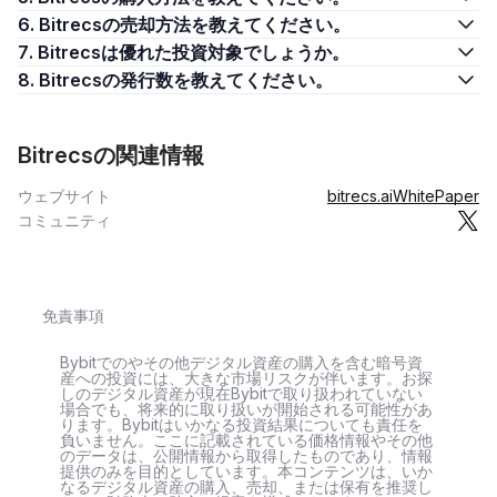
6. Bitrecsの売却方法を教えてください。
7. Bitrecsは優れた投資対象でしょうか。
8. Bitrecsの発行数を教えてください。
Bitrecsの関連情報
ウェブサイト
bitrecs.ai
WhitePaper
コミュニティ
免責事項
Bybitでのやその他デジタル資産の購入を含む暗号資
産への投資には、大きな市場リスクが伴います。お探
しのデジタル資産が現在Bybitで取り扱われていない
場合でも、将来的に取り扱いが開始される可能性があ
ります。Bybitはいかなる投資結果についても責任を
負いません。ここに記載されている価格情報やその他
のデータは、公開情報から取得したものであり、情報
提供のみを目的としています。本コンテンツは、いか
なるデジタル資産の購入、売却、または保有を推奨し