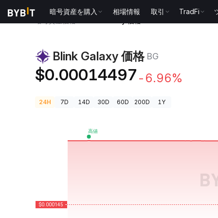
暗号資産を購入
相場情報
取引
TradFi
暗号資産価格
Blink Galaxy 価格 BG
Blink Galaxy 価格
BG
$0.00014497
-6.96%
24H
7D
14D
30D
60D
200D
1Y