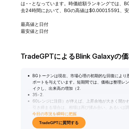
は--となっています。時価総額ランキングでは、B
去24時間において、BGの高値は$0.00015591、安値
最高値と日付
最安値と日付
TradeGPTによるBlink Galaxy
BGトークンは現在、市場心理の初期的な回復により
ポートを与えています。短期間では、価格は整理レ
イクし、出来高の増加（2
.
35-2
.
60レンジに注目）が伴えば、上昇余地が大きく開か
引き締まる場合は、相場は再び揉み合い、あるいは
今日の市況を瞬時に把握
連動によるブレイクのシグナルを注視し、取引のチ
ローやマクロ市場の変動を密接に追跡し、中長期戦
TradeGPTに質問する