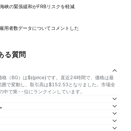
海峡の緊張緩和がFRBリスクを軽減
雇用者数データについてコメントした
くある質問
取引価格（BG）は${{price}です。直近24時間で、価格は最
91の範囲で変動し、取引高は$152.53となりました。市場全
号資産の中で第--位にランクインしています。
い。