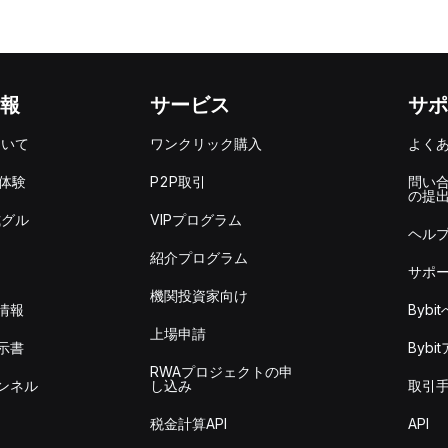
報
サービス
サポ
ついて
ワンクリック購入
よく
を体験
P2P取引
問い
の提
式グル
VIPプログラム
ヘル
紹介プログラム
サポ
機関投資家向け
情報
Byb
上場申請
示書
Byb
RWAプロジェクトの申
ンネル
し込み
取引
税金計算API
API