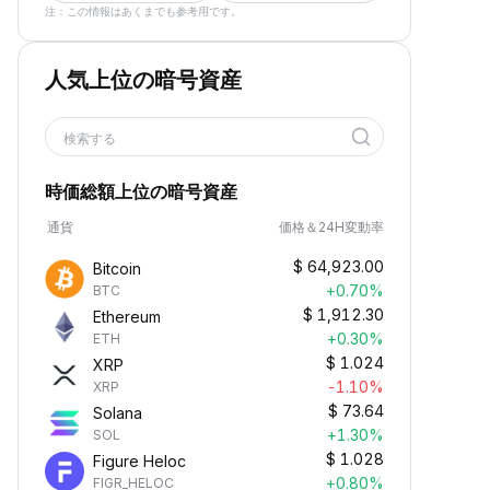
注：この情報はあくまでも参考用です。
人気上位の暗号資産
検索する
時価総額上位の暗号資産
通貨
価格＆24H変動率
$
64,923.00
Bitcoin
+0.70%
BTC
$
1,912.30
Ethereum
+0.30%
ETH
$
1.024
XRP
-1.10%
XRP
$
73.64
Solana
+1.30%
SOL
$
1.028
Figure Heloc
+0.80%
FIGR_HELOC