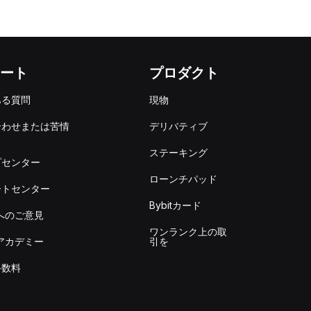
ート
プロダクト
ある質問
現物
合わせまたは苦情
デリバティブ
出
ステーキング
プセンター
ローンチパッド
ートセンター
Bybitカード
itへのご意見
ワンランク上の取
itアカデミー
引を
手数料