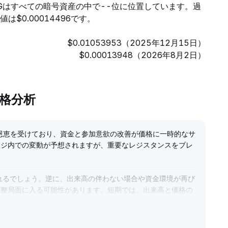
Gはすべての暗号資産の中で--位に位置しています。過
は$0.00014496です。
$0.01053953（2025年12月15日）
$0.00013948（2026年8月2日）
の価格分析
恩恵を受けており、資金と参加意欲の改善が価格に一時的なサ
ンジ内での変動が予想されますが、重要なレジスタンスをブレ
れるでしょう。逆に、出来高の伴わない場合や資金環境が再び
調整局面に入る可能性があります。短期では、出来高と価格の
ャンスを捉えることを推奨します。また、オンチェーン資金フ
略を動的に調整してください。
.