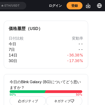
登録
ログイン
🔥
ETH/USDT
価格履歴（USD）
日付比較
変動率
今日
--
7日
--
14日
-36.38%
30日
-17.36%
今日のBlink Galaxy (BG)についてどう思い
ますか？
50
%
50
%
ポジティブ
ネガティブ