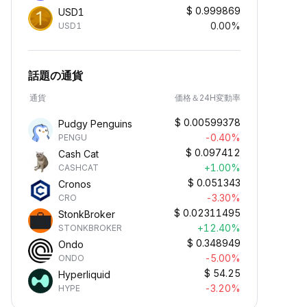
$
0.999869
USD1
0.00%
USD1
話題の通貨
通貨
価格＆24H変動率
$
0.00599378
Pudgy Penguins
-0.40%
PENGU
$
0.097412
Cash Cat
+1.00%
CASHCAT
$
0.051343
Cronos
-3.30%
CRO
$
0.02311495
StonkBroker
+12.40%
STONKBROKER
$
0.348949
Ondo
-5.00%
ONDO
$
54.25
Hyperliquid
-3.20%
HYPE