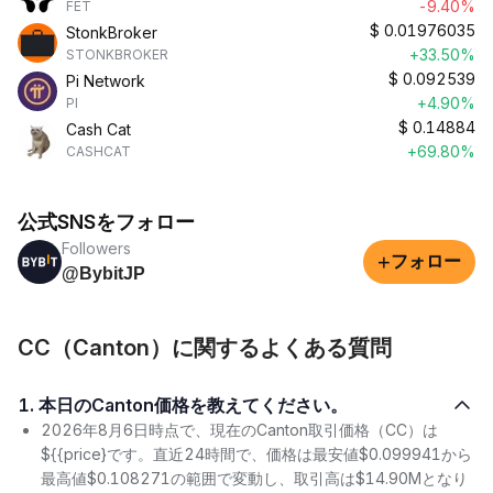
-9.40%
FET
$
0.01976035
StonkBroker
+33.50%
STONKBROKER
$
0.092539
Pi Network
+4.90%
PI
$
0.14884
Cash Cat
+69.80%
CASHCAT
公式SNSをフォロー
Followers
+
フォロー
@BybitJP
CC（Canton）に関するよくある質問
1. 本日のCanton価格を教えてください。
2026年8月6日時点で、現在のCanton取引価格（CC）は
${{price}です。直近24時間で、価格は最安値$0.099941から
最高値$0.108271の範囲で変動し、取引高は$14.90Mとなり