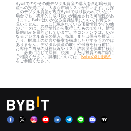
Bybitでのやその他デジタル資産の購入を含む暗号資
産への投資には、大きな市場リスクが伴います。お探
しのデジタル資産が現在Bybitで取り扱われていない
場合でも、将来的に取り扱いが開始される可能性があ
ります。Bybitはいかなる投資結果についても責任を
負いません。ここに記載されている価格情報やその他
のデータは、公開情報から取得したものであり、情報
提供のみを目的としています。本コンテンツは、いか
なるデジタル資産の購入、売却、または保有を推奨し
たり、財務上の助言や提案を構成したりするものでは
ありません。デジタル資産の取引や保有を行う前に、
お客様ご自身の財務状況やリスク許容度を慎重に検討
し、必要に応じて法律、税務、または投資の専門家に
ご相談ください。詳細については、
Bybitの利用規約
をご参照ください。