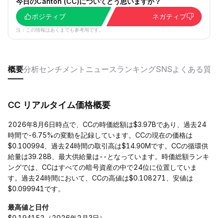
今日のCanton (CC)についてどう思いますか？
ポジティブ
ネガティブ
注：この情報はあくまでも参考用です。
概要
分析
センチメント
ニュース
ランキング
SNS
よくある質
CC リアルタイム価格概要
2026年8月6日時点で、CCの時価総額は$3.97Bであり、過去24
時間で-6.75%の変動を記録しています。CCの現在の価格は
$0.100994、過去24時間の取引高は$14.90Mです。CCの循環供
給量は39.28B、最大供給量は--となっています。時価総額ランキ
ングでは、CCはすべての暗号資産の中で24位に位置していま
す。過去24時間において、CCの高値は$0.108271、安値は
$0.099941です。
最高値と日付
$0.194152（2026年2月3日）