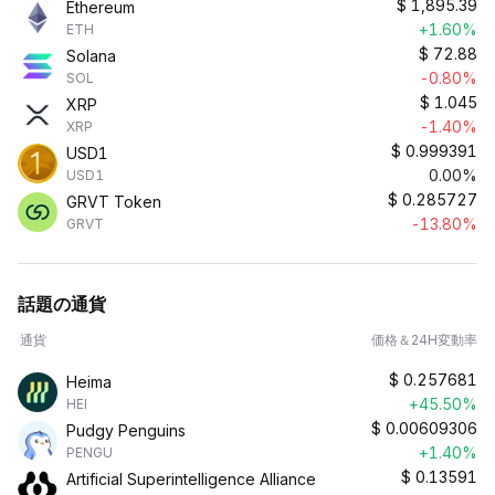
$
1,895.39
Ethereum
+1.60%
ETH
$
72.88
Solana
-0.80%
SOL
$
1.045
XRP
-1.40%
XRP
$
0.999391
USD1
0.00%
USD1
$
0.285727
GRVT Token
-13.80%
GRVT
話題の通貨
通貨
価格＆24H変動率
$
0.257681
Heima
+45.50%
HEI
$
0.00609306
Pudgy Penguins
+1.40%
PENGU
$
0.13591
Artificial Superintelligence Alliance