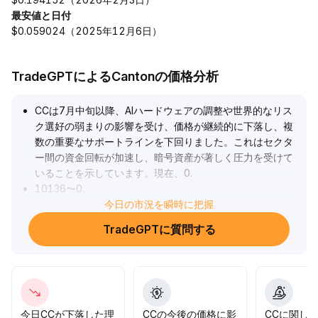
最安値と日付
$0.059024（2025年12月6日）
TradeGPTによるCantonの価格分析
CCは7月中旬以降、AIハードウェアの調整や世界的なリス
ク選好の弱まりの影響を受け、価格が継続的に下落し、複
数の重要なサポートラインを下回りました。これはセクタ
ー間の資金回転が加速し、暗号資産が著しく圧力を受けて
いることを示しています。現在、0
.
10136〜0
.
10372のレンジは短期的な重要サポートとなっており、こ
今日の市況を瞬時に把握
れを割り込むとさらに下落が加速する可能性があります。
TradeGPTに質問する
上方は0
.
116〜0
.
118がレジスタンスとなります。投資家には、市場のリス
ク回避ムードが十分に緩和されるまではポジションを控え
めにし、出来高の変化とマクロ政策シグナルに注目しなが
ら、下落リスクへの警戒を怠らないことを推奨します。
.
今日CCが下落した理
CCの今後の価格に影
CCに関し