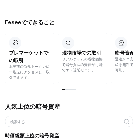
Eeseeでできること
プレマーケットで
現物市場での取引
暗号資産
リアルタイムの現物価格
迅速かつ安全
の取引
で暗号資産の売買が可能
産を無料でら
上場前の新規トークンに
です（遅延ゼロ）。
可能。
一足先にアクセスし、取
引できます。
人気上位の暗号資産
検索する
時価総額上位の暗号資産