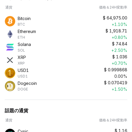
通貨
価格＆24H変動率
$
64,975.00
Bitcoin
+1.10%
BTC
$
1,918.71
Ethereum
+0.80%
ETH
$
74.84
Solana
+2.50%
SOL
$
1.036
XRP
+0.70%
XRP
$
0.999868
USD1
0.00%
USD1
$
0.070419
Dogecoin
+1.50%
DOGE
話題の通貨
通貨
価格＆24H変動率
$
1.16
Cysic