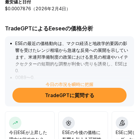
最安値と日付
$0.0007876（2026年2月4日）
TradeGPTによるEeseeの価格分析
ESEの最近の価格動向は、マクロ経済と地政学的要因の影
響を受けたレンジ相場から急速な反発への展開を示してい
ます。米連邦準備制度の政策における意見の相違やハイテ
クセクターの短期的な調整が利食い売りを誘発し、ESEは
0
.
0089〜0
.
0096のレンジで推移していました。しかし、地政学的緊
今日の市況を瞬時に把握
張の緩和とテクノロジー資産の反発により、市場のリスク
TradeGPTに質問する
選好が回復し、ESEは再び上昇トレンドを取り戻しまし
た。雇用統計発表前夜には、資金が先行して流入し、取引
量を伴って0
.
01103を突破、以前のもみ合いゾーンを上回りました。今
後はマクロ流動性、セクター連動性、取引量変動に注目
し、ESEが0
.
今日ESEが上昇した
ESEの今後の価格に
ESEに関し
0100以上を維持できれば、今後も強い動きが続くと見込