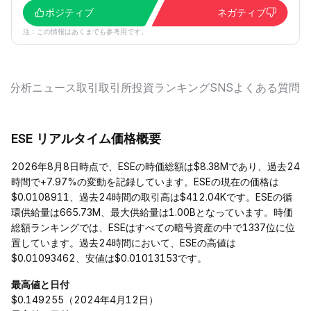
ポジティブ
ネガティブ
注：この情報はあくまでも参考用です。
要
分析
ニュース
取引
取引所
投資
ランキング
SNS
よくある質問
ESE リアルタイム価格概要
2026年8月8日時点で、ESEの時価総額は$8.38Mであり、過去24
時間で+7.97%の変動を記録しています。ESEの現在の価格は
$0.0108911、過去24時間の取引高は$412.04Kです。ESEの循
環供給量は665.73M、最大供給量は1.00Bとなっています。時価
総額ランキングでは、ESEはすべての暗号資産の中で1337位に位
置しています。過去24時間において、ESEの高値は
$0.01093462、安値は$0.01013153です。
最高値と日付
$0.149255（2024年4月12日）