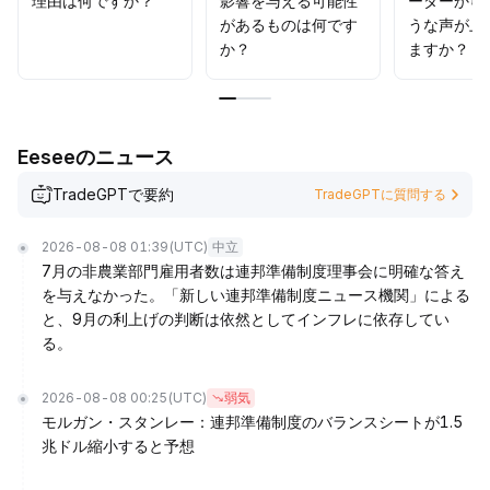
理由は何ですか？
影響を与える可能性
ーダーから
まれ、段階的な買い増しが検討できます。短期的には0
.
があるものは何です
うな声が上
0095が重要なサポートラインとなります。
.
か？
ますか？
Eeseeのニュース
TradeGPTで要約
TradeGPTに質問する
2026-08-08 01:39
(UTC)
中立
7月の非農業部門雇用者数は連邦準備制度理事会に明確な答え
を与えなかった。「新しい連邦準備制度ニュース機関」による
と、9月の利上げの判断は依然としてインフレに依存してい
る。
2026-08-08 00:25
(UTC)
弱気
モルガン・スタンレー：連邦準備制度のバランスシートが1.5
兆ドル縮小すると予想