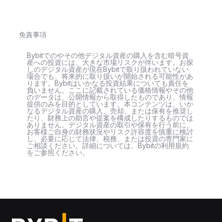
免責事項
Bybitでのやその他デジタル資産の購入を含む暗号資
産への投資には、大きな市場リスクが伴います。お探
しのデジタル資産が現在Bybitで取り扱われていない
場合でも、将来的に取り扱いが開始される可能性があ
ります。Bybitはいかなる投資結果についても責任を
負いません。ここに記載されている価格情報やその他
のデータは、公開情報から取得したものであり、情報
提供のみを目的としています。本コンテンツは、いか
なるデジタル資産の購入、売却、または保有を推奨し
たり、財務上の助言や提案を構成したりするものでは
ありません。デジタル資産の取引や保有を行う前に、
お客様ご自身の財務状況やリスク許容度を慎重に検討
し、必要に応じて法律、税務、または投資の専門家に
ご相談ください。詳細については、Bybitの利用規約
をご参照ください。