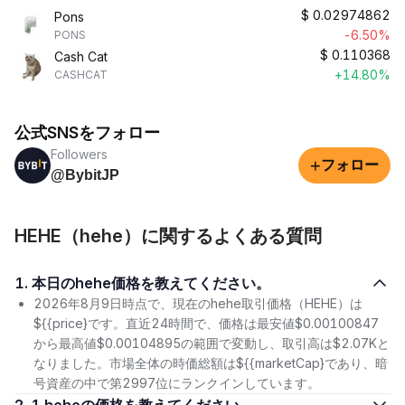
$
0.02974862
Pons
-6.50%
PONS
$
0.110368
Cash Cat
+14.80%
CASHCAT
公式SNSをフォロー
Followers
+
フォロー
@BybitJP
HEHE（hehe）に関するよくある質問
1. 本日のhehe価格を教えてください。
2026年8月9日時点で、現在のhehe取引価格（HEHE）は
${{price}です。直近24時間で、価格は最安値$0.00100847
から最高値$0.00104895の範囲で変動し、取引高は$2.07Kと
なりました。市場全体の時価総額は${{marketCap}であり、暗
号資産の中で第2997位にランクインしています。