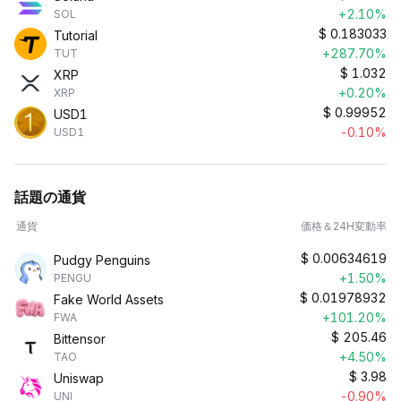
+2.10%
SOL
$
0.183033
Tutorial
+287.70%
TUT
$
1.032
XRP
+0.20%
XRP
$
0.99952
USD1
-0.10%
USD1
話題の通貨
通貨
価格＆24H変動率
$
0.00634619
Pudgy Penguins
+1.50%
PENGU
$
0.01978932
Fake World Assets
+101.20%
FWA
$
205.46
Bittensor
+4.50%
TAO
$
3.98
Uniswap
-0.90%
UNI