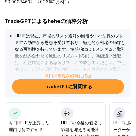
$0.00084637（2026年2月5日）
TradeGPTによるheheの価格分析
HEHEは現在、市場のリスク選好の回復や中小型株のプレ
ミアム効果から恩恵を受けており、短期的な相場の触媒と
なる可能性を持っています。短期的にはモメンタムと取引
量を組み合わせて波動のリズムを探知し、高値追いは避
け、利益確定による急落リスクに警戒してください。中期
的には、市況が明確化し強気トレンドが維持される場合、
HEHEは主上昇波に入る可能性があり、オンチェーンの大
今日の市況を瞬時に把握
口保有動向およびデリバティブ市場の深さに注目し、一方
TradeGPTに質問する
向の流動性リスクを厳格に管理する必要があります。全体
としてはトレンドの確認と合わせて、妥当なレンジ（参
考：±10%のヘッド変動幅）で押し目買いを行い、厳格な
ストップロス設定のもと、ポジションの柔軟性とリスク管
理を重視することを推奨します。
.
今日HEHEが上昇した
HEHEの今後の価格に
HEHEに関
理由は何ですか？
影響を与える可能性
ーダーから