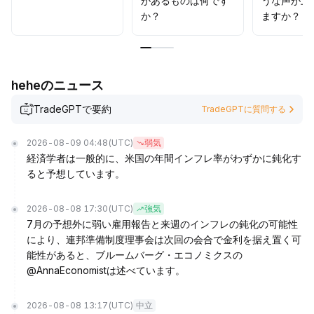
があるものは何です
うな声が上
か？
ますか？
heheのニュース
TradeGPTで要約
TradeGPTに質問する
2026-08-09 04:48
(UTC)
弱気
経済学者は一般的に、米国の年間インフレ率がわずかに鈍化す
ると予想しています。
2026-08-08 17:30
(UTC)
強気
7月の予想外に弱い雇用報告と来週のインフレの鈍化の可能性
により、連邦準備制度理事会は次回の会合で金利を据え置く可
能性があると、ブルームバーグ・エコノミクスの
@AnnaEconomistは述べています。
2026-08-08 13:17
(UTC)
中立