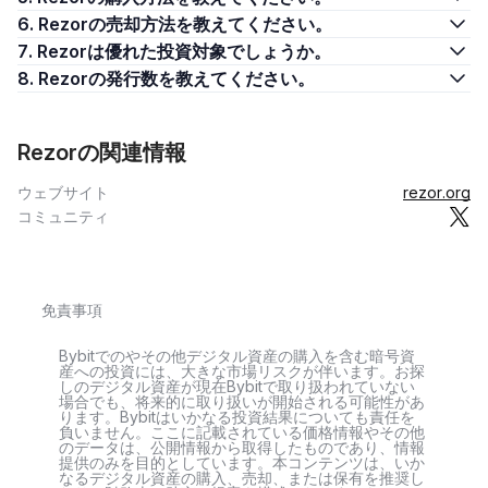
6. Rezorの売却方法を教えてください。
7. Rezorは優れた投資対象でしょうか。
8. Rezorの発行数を教えてください。
Rezorの関連情報
ウェブサイト
rezor.org
コミュニティ
免責事項
Bybitでのやその他デジタル資産の購入を含む暗号資
産への投資には、大きな市場リスクが伴います。お探
しのデジタル資産が現在Bybitで取り扱われていない
場合でも、将来的に取り扱いが開始される可能性があ
ります。Bybitはいかなる投資結果についても責任を
負いません。ここに記載されている価格情報やその他
のデータは、公開情報から取得したものであり、情報
提供のみを目的としています。本コンテンツは、いか
なるデジタル資産の購入、売却、または保有を推奨し