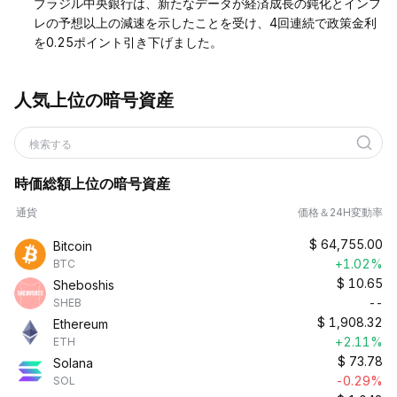
ブラジル中央銀行は、新たなデータが経済成長の鈍化とインフ
レの予想以上の減速を示したことを受け、4回連続で政策金利
を0.25ポイント引き下げました。
人気上位の暗号資産
検索する
時価総額上位の暗号資産
通貨
価格＆24H変動率
$
64,755.00
Bitcoin
+1.02%
BTC
$
10.65
Sheboshis
--
SHEB
$
1,908.32
Ethereum
+2.11%
ETH
$
73.78
Solana
-0.29%
SOL