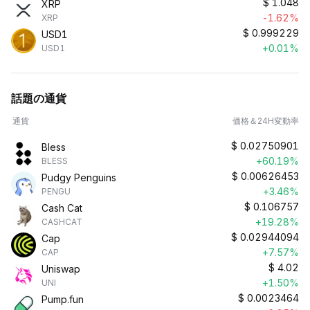
$
1.048
XRP
-1.62%
XRP
$
0.999229
USD1
+0.01%
USD1
話題の通貨
通貨
価格＆24H変動率
$
0.02750901
Bless
+60.19%
BLESS
$
0.00626453
Pudgy Penguins
+3.46%
PENGU
$
0.106757
Cash Cat
+19.28%
CASHCAT
$
0.02944094
Cap
+7.57%
CAP
$
4.02
Uniswap
+1.50%
UNI
$
0.0023464
Pump.fun