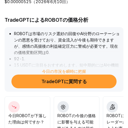
$0.00000525（2026年6月10日）
TradeGPTによるROBOTの価格分析
ROBOTは市場のリスク選好の回復やAI分野のローテーショ
ンの恩恵を受けており、資金流入が今後も期待できます
が、感情の高揚後の利益確定圧力に警戒が必要です。現在
の価格変動区間は0
.
92-1
.
15 USDTに注目をおすすめします。短中期的にはAIや機能
型エコシステムの拡張を基盤に価値再評価のポテンシャル
今日の市況を瞬時に把握
があります。核心契約の安全性および監査の進捗を注視
TradeGPTに質問する
し、セキュリティと補償メカニズムを整備することは投資
家の信頼向上につながり、今後の評価上昇の基礎を築きま
す。
.
今日ROBOTが下落し
ROBOTの今後の価格
ROBOTに
た理由は何ですか？
に影響を与える可能
レーダーか