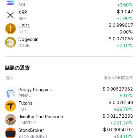
+3.60%
SOL
$
1.047
XRP
+1.90%
XRP
$
0.999617
USD1
0.00%
USD1
$
0.071058
Dogecoin
+2.10%
DOGE
話題の通貨
通貨
価格＆24H変動率
$
0.00627852
Pudgy Penguins
+5.10%
PENGU
$
0.076146
Tutorial
+99.70%
TUT
$
0.01172298
Jimothy The Raccoon
+221.20%
JIMOTHY
$
0.03004102
StonkBroker
+54.10%
STONKBROKER