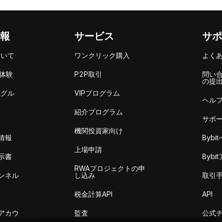
報
サービス
サポ
ついて
ワンクリック購入
よく
を体験
P2P取引
問い
の提
式グル
VIPプログラム
ヘル
紹介プログラム
サポ
機関投資家向け
情報
Byb
上場申請
示書
Byb
RWAプロジェクトの申
ンネル
し込み
取引
税金計算API
API
アカウ
監査
公式