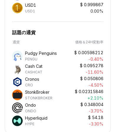
$
0.999867
USD1
0.00%
USD1
話題の通貨
通貨
価格＆24H変動率
$
0.00598212
Pudgy Penguins
-0.40%
PENGU
$
0.095278
Cash Cat
-11.60%
CASHCAT
$
0.050806
Cronos
-4.50%
CRO
$
0.02315846
StonkBroker
+2.10%
STONKBROKER
$
0.348004
Ondo
-3.70%
ONDO
$
54.18
Hyperliquid
-3.30%
HYPE