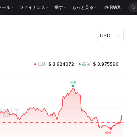
ツール
ファイナンス
探す
もっと見る
USD
低値
$
3.924072
高値
$
3.975590