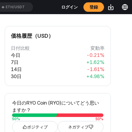
登録
ログイン
🔥
CROUSDT
価格履歴（USD）
日付比較
変動率
今日
-0.21%
7日
+1.62%
14日
-1.61%
30日
+4.98%
今日のRYO Coin (RYO)についてどう思い
ますか？
50
%
50
%
ポジティブ
ネガティブ