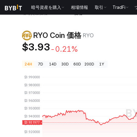
暗号資産を購入
相場情報
取引
TradFi
暗号資産価格
RYO Coin 価格 RYO
RYO Coin 価格
RYO
$3.93
-0.21%
24H
7D
14D
30D
60D
200D
1Y