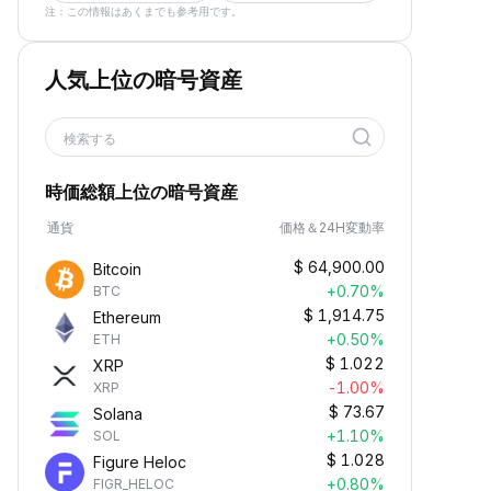
注：この情報はあくまでも参考用です。
人気上位の暗号資産
検索する
時価総額上位の暗号資産
通貨
価格＆24H変動率
$
64,900.00
Bitcoin
+0.70%
BTC
$
1,914.75
Ethereum
+0.50%
ETH
$
1.022
XRP
-1.00%
XRP
$
73.67
Solana
+1.10%
SOL
$
1.028
Figure Heloc
+0.80%
FIGR_HELOC