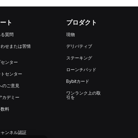
ート
プロダクト
ある質問
現物
合わせまたは苦情
デリバティブ
出
ステーキング
プセンター
ローンチパッド
ートセンター
Bybitカード
itへのご意見
ワンランク上の取
itアカデミー
引を
手数料
チャンネル認証