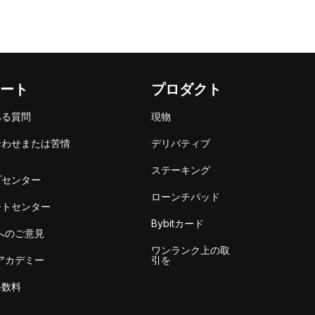
ート
プロダクト
ある質問
現物
合わせまたは苦情
デリバティブ
出
ステーキング
プセンター
ローンチパッド
ートセンター
Bybitカード
itへのご意見
ワンランク上の取
itアカデミー
引を
手数料