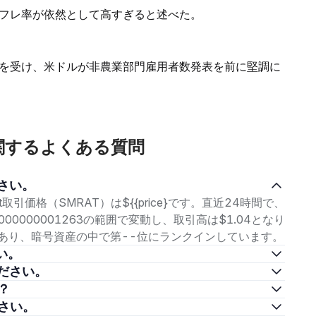
フレ率が依然として高すぎると述べた。
を受け、米ドルが非農業部門雇用者数発表を前に堅調に
t）に関するよくある質問
ださい。
at取引価格（SMRAT）は${{price}です。直近24時間で、
.000000001263の範囲で変動し、取引高は$1.04となり
p}であり、暗号資産の中で第--位にランクインしています。
さい。
てください。
か？
ださい。