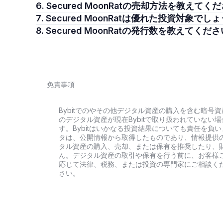
6. Secured MoonRatの売却方法を教えてく
7. Secured MoonRatは優れた投資対象でし
8. Secured MoonRatの発行数を教えてくだ
免責事項
Bybitでのやその他デジタル資産の購入を含む暗
のデジタル資産が現在Bybitで取り扱われていな
す。Bybitはいかなる投資結果についても責任を
タは、公開情報から取得したものであり、情報提供
タル資産の購入、売却、または保有を推奨したり、
ん。デジタル資産の取引や保有を行う前に、お客様
応じて法律、税務、または投資の専門家にご相談く
さい。