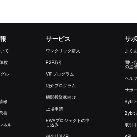
報
サービス
サポ
ついて
ワンクリック購入
よく
を体験
P2P取引
問い
の提
式グル
VIPプログラム
ヘル
紹介プログラム
サポ
機関投資家向け
情報
Byb
上場申請
示書
Byb
RWAプロジェクトの申
ンネル
し込み
取引
税金計算API
API