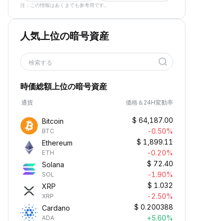
注：この情報はあくまでも参考用です。
人気上位の暗号資産
検索する
時価総額上位の暗号資産
通貨
価格＆24H変動率
$
64,187.00
Bitcoin
-0.50%
BTC
$
1,899.11
Ethereum
-0.20%
ETH
$
72.40
Solana
-1.90%
SOL
$
1.032
XRP
-2.50%
XRP
$
0.200388
Cardano
+5.60%
ADA