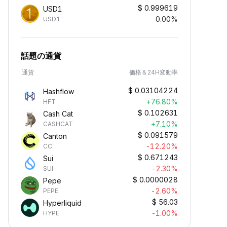
$
0.999619
USD1
0.00%
USD1
話題の通貨
通貨
価格＆24H変動率
$
0.03104224
Hashflow
+76.80%
HFT
$
0.102631
Cash Cat
+7.10%
CASHCAT
$
0.091579
Canton
-12.20%
CC
$
0.671243
Sui
-2.30%
SUI
$
0.0000028
Pepe
-2.60%
PEPE
$
56.03
Hyperliquid
-1.00%
HYPE