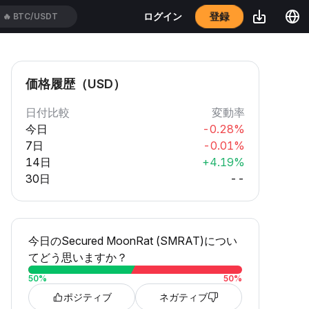
登録
ログイン
🔥
XAUT/USDT
価格履歴（USD）
日付比較
変動率
今日
-0.28%
7日
-0.01%
14日
+4.19%
30日
--
今日のSecured MoonRat (SMRAT)につい
てどう思いますか？
50
%
50
%
ポジティブ
ネガティブ