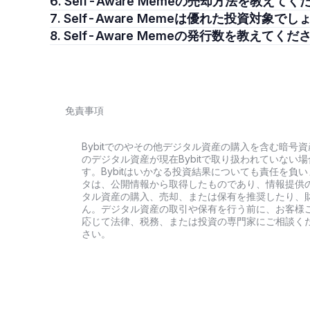
6. Self-Aware Memeの売却方法を教えて
7. Self-Aware Memeは優れた投資対象で
8. Self-Aware Memeの発行数を教えてくだ
免責事項
Bybitでのやその他デジタル資産の購入を含む暗
のデジタル資産が現在Bybitで取り扱われていな
す。Bybitはいかなる投資結果についても責任を
タは、公開情報から取得したものであり、情報提供
タル資産の購入、売却、または保有を推奨したり、
ん。デジタル資産の取引や保有を行う前に、お客様
応じて法律、税務、または投資の専門家にご相談く
さい。