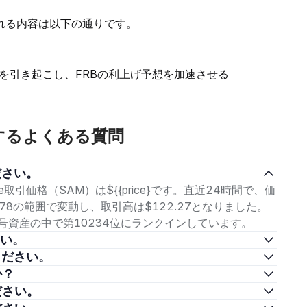
れる内容は以下の通りです。
を引き起こし、FRBの利上げ予想を加速させる
に関するよくある質問
ください。
eme取引価格（SAM）は${{price}です。直近24時間で、価
00978の範囲で変動し、取引高は$122.27となりました。
り、暗号資産の中で第10234位にランクインしています。
さい。
てください。
か？
ください。