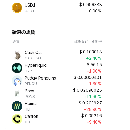
$
0.999388
USD1
0.00%
USD1
話題の通貨
通貨
価格＆24H変動率
$
0.103018
Cash Cat
+2.40%
CASHCAT
$
56.15
Hyperliquid
-1.90%
HYPE
$
0.00600401
Pudgy Penguins
-1.60%
PENGU
$
0.02090025
Pons
+11.90%
PONS
$
0.203927
Heima
-28.90%
HEI
$
0.09216
Canton
-9.40%
CC