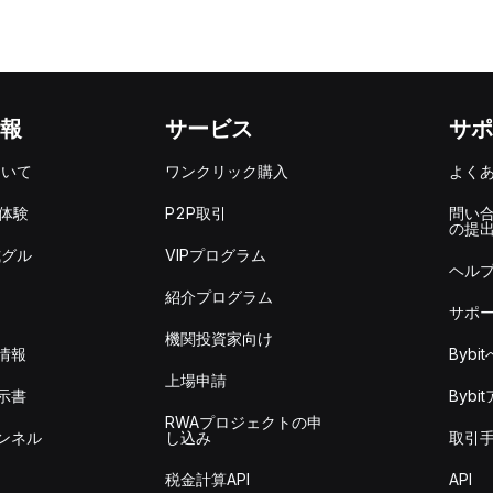
報
サービス
サポ
ついて
ワンクリック購入
よく
を体験
P2P取引
問い
の提
式グル
VIPプログラム
ヘル
紹介プログラム
サポ
機関投資家向け
情報
Byb
上場申請
示書
Byb
RWAプロジェクトの申
ンネル
し込み
取引
税金計算API
API