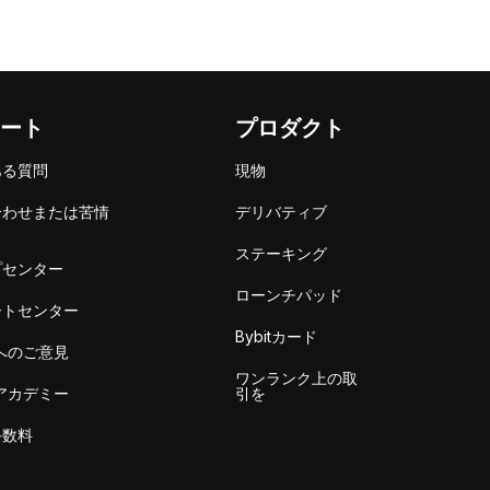
ート
プロダクト
ある質問
現物
合わせまたは苦情
デリバティブ
出
ステーキング
プセンター
ローンチパッド
ートセンター
Bybitカード
itへのご意見
ワンランク上の取
itアカデミー
引を
手数料