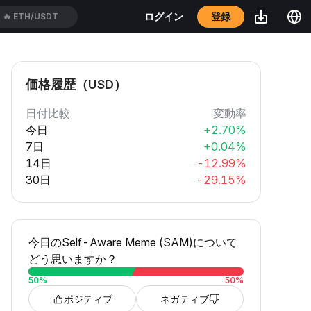
🔥
ETH/USDT
登録
ログイン
🔥
XAUUSDT
価格履歴（USD）
日付比較
変動率
今日
+2.70%
7日
+0.04%
14日
-12.99%
30日
-29.15%
今日のSelf-Aware Meme (SAM)について
どう思いますか？
50
%
50
%
ポジティブ
ネガティブ